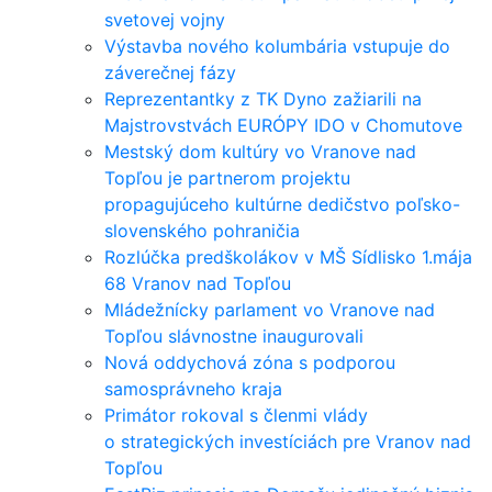
svetovej vojny
Výstavba nového kolumbária vstupuje do
záverečnej fázy
Reprezentantky z TK Dyno zažiarili na
Majstrovstvách EURÓPY IDO v Chomutove
Mestský dom kultúry vo Vranove nad
Topľou je partnerom projektu
propagujúceho kultúrne dedičstvo poľsko-
slovenského pohraničia
Rozlúčka predškolákov v MŠ Sídlisko 1.mája
68 Vranov nad Topľou
Mládežnícky parlament vo Vranove nad
Topľou slávnostne inaugurovali
Nová oddychová zóna s podporou
samosprávneho kraja
Primátor rokoval s členmi vlády
o strategických investíciách pre Vranov nad
Topľou