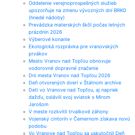
Oddelenie verejnoprospešných služieb
upozorňuje na zmenu vývozných dní BRKO
(hnedé nádoby)
Prevádzka materských škôl počas letných
prázdnin 2026
Výberové konanie
Ekologická rozprávka pre vranovských
prvákov
Mesto Vranov nad Topľou obnovuje
vodorovné dopravné značenie
Dni mesta Vranov nad Topľou 2026
Deň otvorených dverí v Štátnom archíve
Deti vo Vranove nad Topľou, aj napriek
dažďu, oslávili svoj sviatok s Mirom
Jarošom
V meste rozkvitli trvalkové záhony
Vojenský cintorín v Čemernom získava novú
podobu
Vo Vranove nad Topľou sa uskutočnil Deň