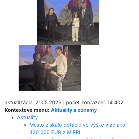
aktualizácia:
21.05.2026
|
počet zobrazení:
14 402
Kontextové menu:
Aktuality a oznamy
Aktuality
Mesto získalo dotáciu vo výške viac ako
420 000 EUR z MIRRI