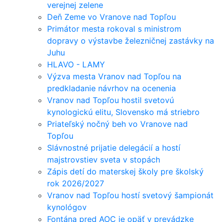
verejnej zelene
Deň Zeme vo Vranove nad Topľou
Primátor mesta rokoval s ministrom
dopravy o výstavbe železničnej zastávky na
Juhu
HLAVO - LAMY
Výzva mesta Vranov nad Topľou na
predkladanie návrhov na ocenenia
Vranov nad Topľou hostil svetovú
kynologickú elitu, Slovensko má striebro
Priateľský nočný beh vo Vranove nad
Topľou
Slávnostné prijatie delegácií a hostí
majstrovstiev sveta v stopách
Zápis detí do materskej školy pre školský
rok 2026/2027
Vranov nad Topľou hostí svetový šampionát
kynológov
Fontána pred AOC je opäť v prevádzke