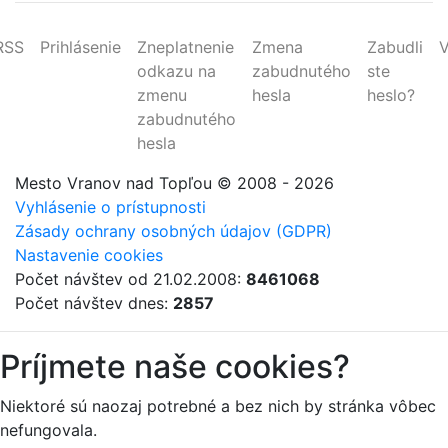
RSS
Prihlásenie
Zneplatnenie
Zmena
Zabudli
V
odkazu na
zabudnutého
ste
zmenu
hesla
heslo?
zabudnutého
hesla
Mesto Vranov nad Topľou
© 2008 - 2026
Vyhlásenie o prístupnosti
Zásady ochrany osobných údajov (GDPR)
Nastavenie cookies
Počet návštev od 21.02.2008:
8461068
Počet návštev dnes:
2857
Príjmete naše cookies?
Niektoré sú naozaj potrebné a bez nich by stránka vôbec
nefungovala.