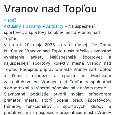
Vranov nad Topľou
«
späť
Aktuality a oznamy
»
Aktuality
»
Najúspešnejší
športovec a športový kolektív mesta Vranov nad
Topľou
V utorok 20. mája 2026 sa v estrádnej sále Domu
kultúry vo Vranove nad Topľou uskutočnilo slávnostné
vyhlásenie ankety Najúspešnejší športovec a
najúspešnejší športový kolektív mesta Vranov nad
Topľou. Podujatie pripravilo mesto Vranov nad Topľou
a Komisia mládeže a športu pri Mestskom
zastupiteľstve vo Vranove nad Topľou v spolupráci
s odborníkmi a trénermi pôsobiacimi v našom meste.
Slávnostné podujatie otvoril svojím príhovorom
primátor mesta, ktorý ocenil prácu športovcov,
trénerov, funkcionárov i športových klubov a
poďakoval im za úspešnú reprezentáciu mesta Vranov