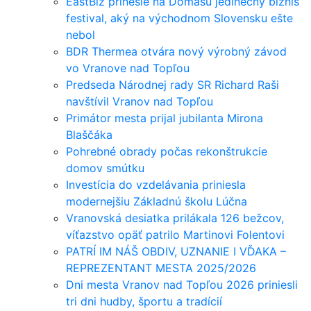
EastBiz prinesie na Domašu jedinečný biznis
festival, aký na východnom Slovensku ešte
nebol
BDR Thermea otvára nový výrobný závod
vo Vranove nad Topľou
Predseda Národnej rady SR Richard Raši
navštívil Vranov nad Topľou
Primátor mesta prijal jubilanta Mirona
Blaščáka
Pohrebné obrady počas rekonštrukcie
domov smútku
Investícia do vzdelávania priniesla
modernejšiu Základnú školu Lúčna
Vranovská desiatka prilákala 126 bežcov,
víťazstvo opäť patrilo Martinovi Folentovi
PATRÍ IM NÁŠ OBDIV, UZNANIE I VĎAKA –
REPREZENTANT MESTA 2025/2026
Dni mesta Vranov nad Topľou 2026 priniesli
tri dni hudby, športu a tradícií