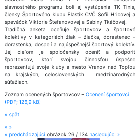
slávnostného programu boli aj vystúpenia TK Tinis,
členky Športového klubu Elastik CVČ Sofii Hricovej a
speváčok Viktórie Štefanovovej a Sabiny Tkáčovej.
Tradičná anketa oceňuje športovcov a športové
kolektívy v kategóriách žiak – žiačka, dorastenec –
dorastenka, dospelí a najúspešnejší športový kolektív.
Jej cieľom je spoločensky oceniť a podporiť
športovcov, ktorí svojou činnosťou úspešne
reprezentujú svoje kluby a mesto Vranov nad Topľou
na krajských, celoslovenských i medzinárodných
súťažiach.
Zoznam ocenených športovcov –
Ocenení športovci
(PDF; 126,9 kB)
«
späť
«
»
«
predchádzajúci
obrázok
26 / 134
nasledujúci
»