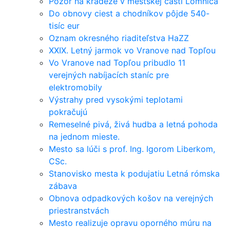
Pozor na krádeže v mestskej časti Lomnica
Do obnovy ciest a chodníkov pôjde 540-
tisíc eur
Oznam okresného riaditeľstva HaZZ
XXIX. Letný jarmok vo Vranove nad Topľou
Vo Vranove nad Topľou pribudlo 11
verejných nabíjacích staníc pre
elektromobily
Výstrahy pred vysokými teplotami
pokračujú
Remeselné pivá, živá hudba a letná pohoda
na jednom mieste.
Mesto sa lúči s prof. Ing. Igorom Liberkom,
CSc.
Stanovisko mesta k podujatiu Letná rómska
zábava
Obnova odpadkových košov na verejných
priestranstvách
Mesto realizuje opravu oporného múru na