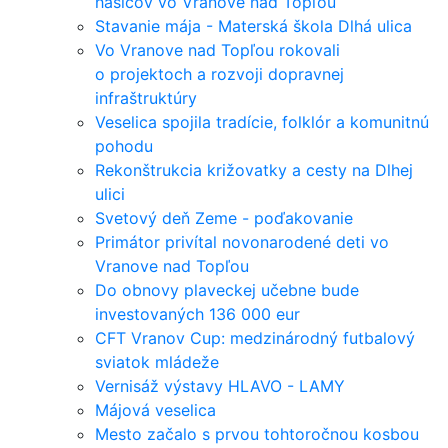
hasičov vo Vranove nad Topľou
Stavanie mája - Materská škola Dlhá ulica
Vo Vranove nad Topľou rokovali
o projektoch a rozvoji dopravnej
infraštruktúry
Veselica spojila tradície, folklór a komunitnú
pohodu
Rekonštrukcia križovatky a cesty na Dlhej
ulici
Svetový deň Zeme - poďakovanie
Primátor privítal novonarodené deti vo
Vranove nad Topľou
Do obnovy plaveckej učebne bude
investovaných 136 000 eur
CFT Vranov Cup: medzinárodný futbalový
sviatok mládeže
Vernisáž výstavy HLAVO - LAMY
Májová veselica
Mesto začalo s prvou tohtoročnou kosbou