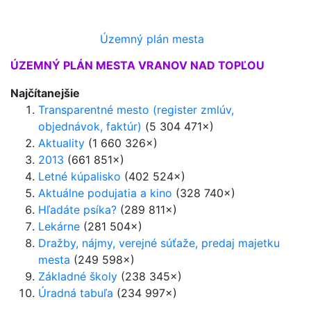
Územný plán mesta
ÚZEMNÝ PLÁN MESTA VRANOV NAD TOPĽOU
Najčítanejšie
Transparentné mesto (register zmlúv,
objednávok, faktúr)
(5 304 471×)
Aktuality
(1 660 326×)
2013
(661 851×)
Letné kúpalisko
(402 524×)
Aktuálne podujatia a kino
(328 740×)
Hľadáte psíka?
(289 811×)
Lekárne
(281 504×)
Dražby, nájmy, verejné súťaže, predaj majetku
mesta
(249 598×)
Základné školy
(238 345×)
Úradná tabuľa
(234 997×)