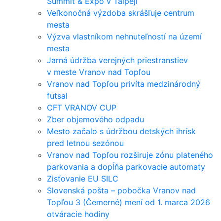
Summit & Expo v Taipeji
Veľkonočná výzdoba skrášľuje centrum
mesta
Výzva vlastníkom nehnuteľností na území
mesta
Jarná údržba verejných priestranstiev
v meste Vranov nad Topľou
Vranov nad Topľou privíta medzinárodný
futsal
CFT VRANOV CUP
Zber objemového odpadu
Mesto začalo s údržbou detských ihrísk
pred letnou sezónou
Vranov nad Topľou rozširuje zónu plateného
parkovania a dopĺňa parkovacie automaty
Zisťovanie EU SILC
Slovenská pošta – pobočka Vranov nad
Topľou 3 (Čemerné) mení od 1. marca 2026
otváracie hodiny