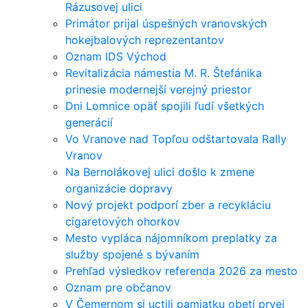
Rázusovej ulici
Primátor prijal úspešných vranovských
hokejbalových reprezentantov
Oznam IDS Východ
Revitalizácia námestia M. R. Štefánika
prinesie modernejší verejný priestor
Dni Lomnice opäť spojili ľudí všetkých
generácií
Vo Vranove nad Topľou odštartovala Rally
Vranov
Na Bernolákovej ulici došlo k zmene
organizácie dopravy
Nový projekt podporí zber a recykláciu
cigaretových ohorkov
Mesto vypláca nájomníkom preplatky za
služby spojené s bývaním
Prehľad výsledkov referenda 2026 za mesto
Oznam pre občanov
V Čemernom si uctili pamiatku obetí prvej