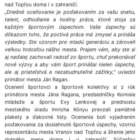
nad Topľou doma i v zahraničí.
„Dnešné oceňovanie je poďakovaním za vašu snahu,
talent, odhodlanie a hodiny práce, ktoré stoja za
každým športovým úspechom. Vaše úspechy sú
dôkazom toho, že poctivá práca má zmysel a prináša
výsledky. Ste vzorom pre mladú generáciu a zároveň
veľkou hrdosťou nášho mesta. Prajem vám, aby ste si
aj naďalej zachovali radosť zo športu, chuť prekonávať
nové výzvy a aby vám šport prinášal nielen úspechy,
ale aj priateľstvá a nezabudnuteľné zážitky,“
uviedol
primátor mesta Ján Ragan.
Ocenení športovci a športové kolektívy si z rúk
primátora mesta Jána Ragana, predsedníčky Komisie
mládeže a športu Evy Lenkovej a prednostu
mestského úradu Imricha Kónyu prevzali pamätné
plakety a ďakovné listy. Ocenenia boli vyjadrením
poďakovania za dosiahnuté športové úspechy, vzornú
reprezentáciu mesta Vranov nad Topľou a šírenie jeho
dobrého mena doma i v zahraničí. Súčasťou