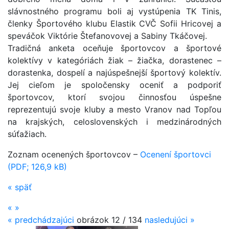
slávnostného programu boli aj vystúpenia TK Tinis,
členky Športového klubu Elastik CVČ Sofii Hricovej a
speváčok Viktórie Štefanovovej a Sabiny Tkáčovej.
Tradičná anketa oceňuje športovcov a športové
kolektívy v kategóriách žiak – žiačka, dorastenec –
dorastenka, dospelí a najúspešnejší športový kolektív.
Jej cieľom je spoločensky oceniť a podporiť
športovcov, ktorí svojou činnosťou úspešne
reprezentujú svoje kluby a mesto Vranov nad Topľou
na krajských, celoslovenských i medzinárodných
súťažiach.
Zoznam ocenených športovcov –
Ocenení športovci
(PDF; 126,9 kB)
«
späť
«
»
«
predchádzajúci
obrázok
12 / 134
nasledujúci
»