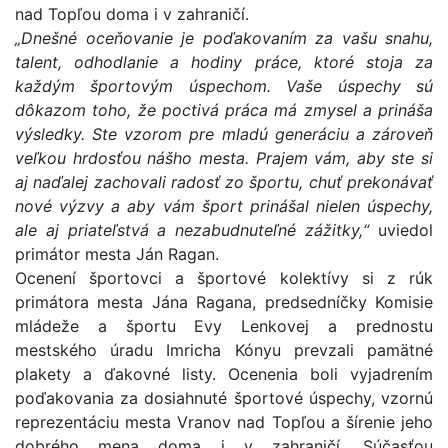
nad Topľou doma i v zahraničí.
„Dnešné oceňovanie je poďakovaním za vašu snahu,
talent, odhodlanie a hodiny práce, ktoré stoja za
každým športovým úspechom. Vaše úspechy sú
dôkazom toho, že poctivá práca má zmysel a prináša
výsledky. Ste vzorom pre mladú generáciu a zároveň
veľkou hrdosťou nášho mesta. Prajem vám, aby ste si
aj naďalej zachovali radosť zo športu, chuť prekonávať
nové výzvy a aby vám šport prinášal nielen úspechy,
ale aj priateľstvá a nezabudnuteľné zážitky,“
uviedol
primátor mesta Ján Ragan.
Ocenení športovci a športové kolektívy si z rúk
primátora mesta Jána Ragana, predsedníčky Komisie
mládeže a športu Evy Lenkovej a prednostu
mestského úradu Imricha Kónyu prevzali pamätné
plakety a ďakovné listy. Ocenenia boli vyjadrením
poďakovania za dosiahnuté športové úspechy, vzornú
reprezentáciu mesta Vranov nad Topľou a šírenie jeho
dobrého mena doma i v zahraničí. Súčasťou