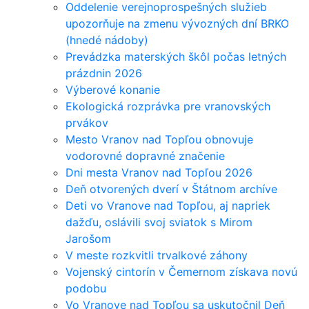
Oddelenie verejnoprospešných služieb
upozorňuje na zmenu vývozných dní BRKO
(hnedé nádoby)
Prevádzka materských škôl počas letných
prázdnin 2026
Výberové konanie
Ekologická rozprávka pre vranovských
prvákov
Mesto Vranov nad Topľou obnovuje
vodorovné dopravné značenie
Dni mesta Vranov nad Topľou 2026
Deň otvorených dverí v Štátnom archíve
Deti vo Vranove nad Topľou, aj napriek
dažďu, oslávili svoj sviatok s Mirom
Jarošom
V meste rozkvitli trvalkové záhony
Vojenský cintorín v Čemernom získava novú
podobu
Vo Vranove nad Topľou sa uskutočnil Deň