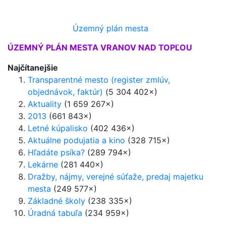
Územný plán mesta
ÚZEMNÝ PLÁN MESTA VRANOV NAD TOPĽOU
Najčítanejšie
Transparentné mesto (register zmlúv,
objednávok, faktúr)
(5 304 402×)
Aktuality
(1 659 267×)
2013
(661 843×)
Letné kúpalisko
(402 436×)
Aktuálne podujatia a kino
(328 715×)
Hľadáte psíka?
(289 794×)
Lekárne
(281 440×)
Dražby, nájmy, verejné súťaže, predaj majetku
mesta
(249 577×)
Základné školy
(238 335×)
Úradná tabuľa
(234 959×)