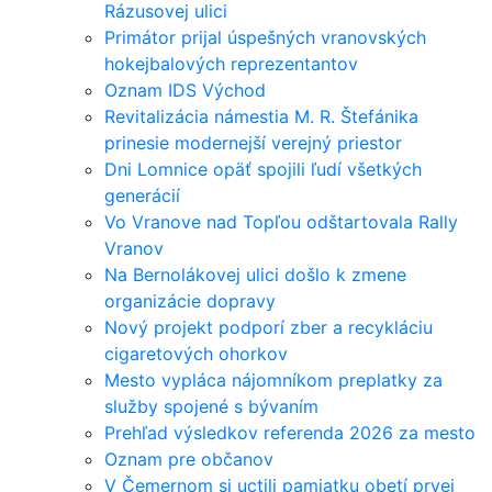
Rázusovej ulici
Primátor prijal úspešných vranovských
hokejbalových reprezentantov
Oznam IDS Východ
Revitalizácia námestia M. R. Štefánika
prinesie modernejší verejný priestor
Dni Lomnice opäť spojili ľudí všetkých
generácií
Vo Vranove nad Topľou odštartovala Rally
Vranov
Na Bernolákovej ulici došlo k zmene
organizácie dopravy
Nový projekt podporí zber a recykláciu
cigaretových ohorkov
Mesto vypláca nájomníkom preplatky za
služby spojené s bývaním
Prehľad výsledkov referenda 2026 za mesto
Oznam pre občanov
V Čemernom si uctili pamiatku obetí prvej