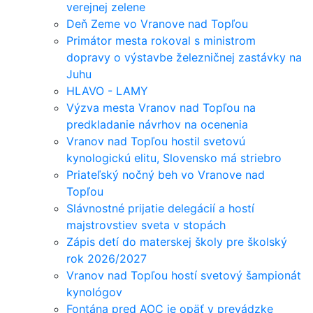
verejnej zelene
Deň Zeme vo Vranove nad Topľou
Primátor mesta rokoval s ministrom
dopravy o výstavbe železničnej zastávky na
Juhu
HLAVO - LAMY
Výzva mesta Vranov nad Topľou na
predkladanie návrhov na ocenenia
Vranov nad Topľou hostil svetovú
kynologickú elitu, Slovensko má striebro
Priateľský nočný beh vo Vranove nad
Topľou
Slávnostné prijatie delegácií a hostí
majstrovstiev sveta v stopách
Zápis detí do materskej školy pre školský
rok 2026/2027
Vranov nad Topľou hostí svetový šampionát
kynológov
Fontána pred AOC je opäť v prevádzke