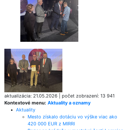
aktualizácia:
21.05.2026
|
počet zobrazení:
13 941
Kontextové menu:
Aktuality a oznamy
Aktuality
Mesto získalo dotáciu vo výške viac ako
420 000 EUR z MIRRI