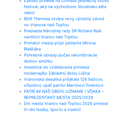
EastBiz prinesie na Domašu jedinečný biznis
festival, aký na východnom Slovensku ešte
nebol
BDR Thermea otvára nový výrobný závod
vo Vranove nad Topľou
Predseda Národnej rady SR Richard Raši
navštívil Vranov nad Topľou
Primátor mesta prijal jubilanta Mirona
Blaščáka
Pohrebné obrady počas rekonštrukcie
domov smútku
Investícia do vzdelávania priniesla
modernejšiu Základnú školu Lúčna
Vranovská desiatka prilákala 126 bežcov,
víťazstvo opäť patrilo Martinovi Folentovi
PATRÍ IM NÁŠ OBDIV, UZNANIE I VĎAKA –
REPREZENTANT MESTA 2025/2026
Dni mesta Vranov nad Topľou 2026 priniesli
tri dni hudby, športu a tradícií