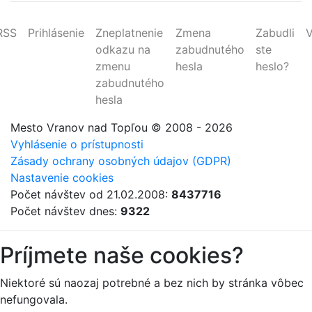
RSS
Prihlásenie
Zneplatnenie
Zmena
Zabudli
V
odkazu na
zabudnutého
ste
zmenu
hesla
heslo?
zabudnutého
hesla
Mesto Vranov nad Topľou
© 2008 - 2026
Vyhlásenie o prístupnosti
Zásady ochrany osobných údajov (GDPR)
Nastavenie cookies
Počet návštev od 21.02.2008:
8437716
Počet návštev dnes:
9322
Príjmete naše cookies?
Niektoré sú naozaj potrebné a bez nich by stránka vôbec
nefungovala.