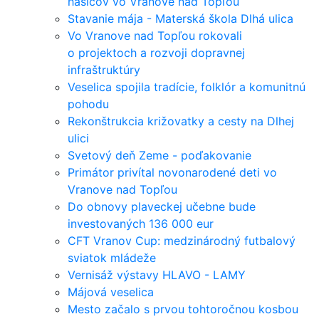
hasičov vo Vranove nad Topľou
Stavanie mája - Materská škola Dlhá ulica
Vo Vranove nad Topľou rokovali
o projektoch a rozvoji dopravnej
infraštruktúry
Veselica spojila tradície, folklór a komunitnú
pohodu
Rekonštrukcia križovatky a cesty na Dlhej
ulici
Svetový deň Zeme - poďakovanie
Primátor privítal novonarodené deti vo
Vranove nad Topľou
Do obnovy plaveckej učebne bude
investovaných 136 000 eur
CFT Vranov Cup: medzinárodný futbalový
sviatok mládeže
Vernisáž výstavy HLAVO - LAMY
Májová veselica
Mesto začalo s prvou tohtoročnou kosbou