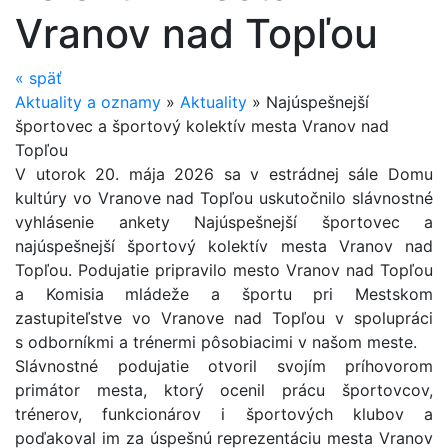
Vranov nad Topľou
«
späť
Aktuality a oznamy
»
Aktuality
»
Najúspešnejší
športovec a športový kolektív mesta Vranov nad
Topľou
V utorok 20. mája 2026 sa v estrádnej sále Domu
kultúry vo Vranove nad Topľou uskutočnilo slávnostné
vyhlásenie ankety Najúspešnejší športovec a
najúspešnejší športový kolektív mesta Vranov nad
Topľou. Podujatie pripravilo mesto Vranov nad Topľou
a Komisia mládeže a športu pri Mestskom
zastupiteľstve vo Vranove nad Topľou v spolupráci
s odborníkmi a trénermi pôsobiacimi v našom meste.
Slávnostné podujatie otvoril svojím príhovorom
primátor mesta, ktorý ocenil prácu športovcov,
trénerov, funkcionárov i športových klubov a
poďakoval im za úspešnú reprezentáciu mesta Vranov