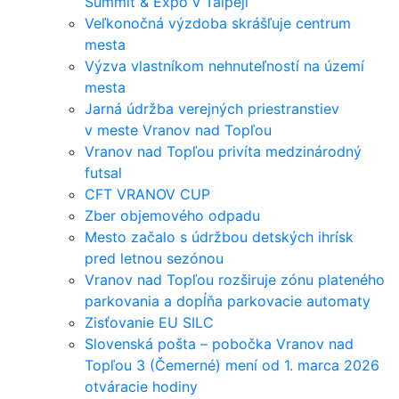
Summit & Expo v Taipeji
Veľkonočná výzdoba skrášľuje centrum
mesta
Výzva vlastníkom nehnuteľností na území
mesta
Jarná údržba verejných priestranstiev
v meste Vranov nad Topľou
Vranov nad Topľou privíta medzinárodný
futsal
CFT VRANOV CUP
Zber objemového odpadu
Mesto začalo s údržbou detských ihrísk
pred letnou sezónou
Vranov nad Topľou rozširuje zónu plateného
parkovania a dopĺňa parkovacie automaty
Zisťovanie EU SILC
Slovenská pošta – pobočka Vranov nad
Topľou 3 (Čemerné) mení od 1. marca 2026
otváracie hodiny