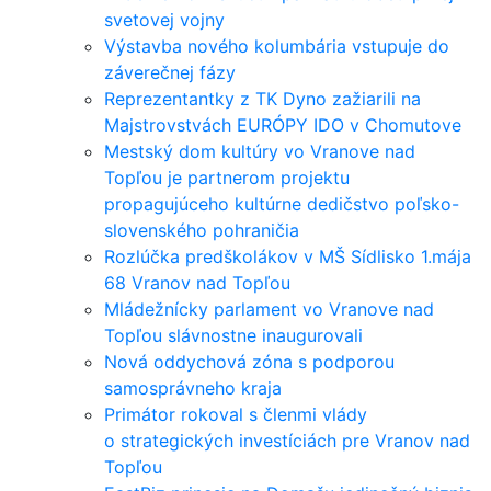
svetovej vojny
Výstavba nového kolumbária vstupuje do
záverečnej fázy
Reprezentantky z TK Dyno zažiarili na
Majstrovstvách EURÓPY IDO v Chomutove
Mestský dom kultúry vo Vranove nad
Topľou je partnerom projektu
propagujúceho kultúrne dedičstvo poľsko-
slovenského pohraničia
Rozlúčka predškolákov v MŠ Sídlisko 1.mája
68 Vranov nad Topľou
Mládežnícky parlament vo Vranove nad
Topľou slávnostne inaugurovali
Nová oddychová zóna s podporou
samosprávneho kraja
Primátor rokoval s členmi vlády
o strategických investíciách pre Vranov nad
Topľou