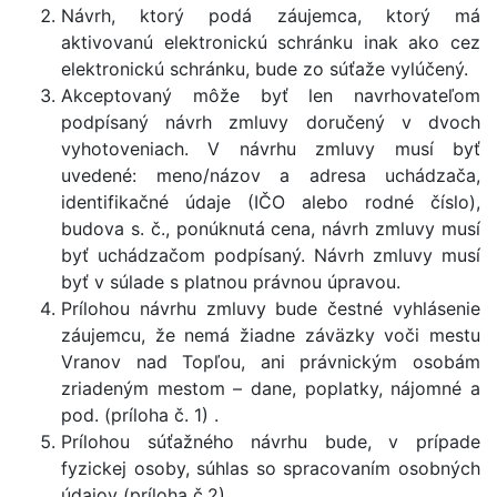
Návrh, ktorý podá záujemca, ktorý má
aktivovanú elektronickú schránku inak ako cez
elektronickú schránku, bude zo súťaže vylúčený.
Akceptovaný môže byť len navrhovateľom
podpísaný návrh zmluvy doručený v dvoch
vyhotoveniach. V návrhu zmluvy musí byť
uvedené: meno/názov a adresa uchádzača,
identifikačné údaje (IČO alebo rodné číslo),
budova s. č., ponúknutá cena, návrh zmluvy musí
byť uchádzačom podpísaný. Návrh zmluvy musí
byť v súlade s platnou právnou úpravou.
Prílohou návrhu zmluvy bude čestné vyhlásenie
záujemcu, že nemá žiadne záväzky voči mestu
Vranov nad Topľou, ani právnickým osobám
zriadeným mestom – dane, poplatky, nájomné a
pod. (príloha č. 1) .
Prílohou súťažného návrhu bude, v prípade
fyzickej osoby, súhlas so spracovaním osobných
údajov (príloha č.2).