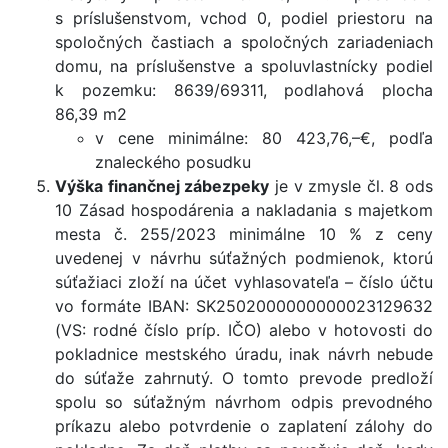
s príslušenstvom, vchod 0, podiel priestoru na
spoločných častiach a spoločných zariadeniach
domu, na príslušenstve a spoluvlastnícky podiel
k pozemku: 8639/69311, podlahová plocha
86,39 m2
v cene minimálne: 80 423,76,–€, podľa
znaleckého posudku
Výška finančnej zábezpeky
je v zmysle čl. 8 ods
10 Zásad hospodárenia a nakladania s majetkom
mesta č. 255/2023 minimálne 10 % z ceny
uvedenej v návrhu súťažných podmienok, ktorú
súťažiaci zloží na účet vyhlasovateľa – číslo účtu
vo formáte IBAN: SK25020000000­00023129632
(VS: rodné číslo príp. IČO) alebo v hotovosti do
pokladnice mestského úradu, inak návrh nebude
do súťaže zahrnutý. O tomto prevode predloží
spolu so súťažným návrhom odpis prevodného
príkazu alebo potvrdenie o zaplatení zálohy do