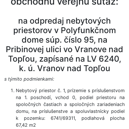
obchodnú verejnú súťaž:
na odpredaj nebytových
priestorov v Polyfunkčnom
dome súp. číslo 95, na
Pribinovej ulici vo Vranove nad
Topľou, zapísané na LV 6240,
k. ú. Vranov nad Topľou
s týmito podmienkami:
Nebytový priestor č. 1, prízemie s príslušenstvom
na 1. poschodí, vchod 0, podiel priestoru na
spoločných častiach a spoločných zariadeniach
domu, na príslušenstve a spoluvlastnícky podiel
k pozemku: 6741/69311, podlahová plocha
67,42 m2