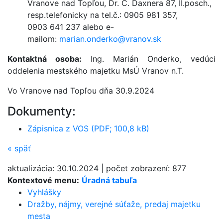
Vranove nad Topľou, Dr. C. Daxnera 87, II.posch.,
resp.telefonicky na tel.č.: 0905 981 357,
0903 641 237 alebo e-
mailom:
marian.onderko@vranov.sk
Kontaktná osoba:
Ing. Marián Onderko, vedúci
oddelenia mestského majetku MsÚ Vranov n.T.
Vo Vranove nad Topľou dňa 30.9.2024
Dokumenty:
Zápisnica z VOS (PDF; 100,8 kB)
«
späť
aktualizácia:
30.10.2024
|
počet zobrazení:
877
Kontextové menu:
Úradná tabuľa
Vyhlášky
Dražby, nájmy, verejné súťaže, predaj majetku
mesta