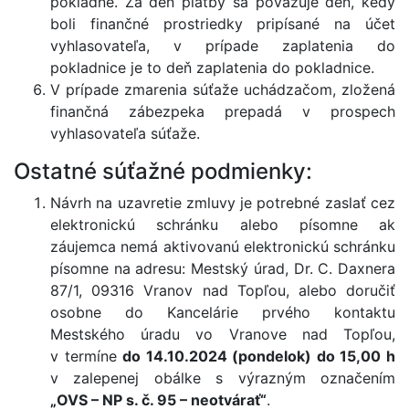
pokladne. Za deň platby sa považuje deň, kedy
boli finančné prostriedky pripísané na účet
vyhlasovateľa, v prípade zaplatenia do
pokladnice je to deň zaplatenia do pokladnice.
V prípade zmarenia súťaže uchádzačom, zložená
finančná zábezpeka prepadá v prospech
vyhlasovateľa súťaže.
Ostatné súťažné podmienky:
Návrh na uzavretie zmluvy je potrebné zaslať cez
elektronickú schránku alebo písomne ak
záujemca nemá aktivovanú elektronickú schránku
písomne na adresu: Mestský úrad, Dr. C. Daxnera
87/1, 09316 Vranov nad Topľou, alebo doručiť
osobne do Kancelárie prvého kontaktu
Mestského úradu vo Vranove nad Topľou,
v termíne
do 14.10.2024 (pondelok) do 15,00 h
v zalepenej obálke s výrazným označením
„OVS – NP s. č. 95 – neotvárať“
.