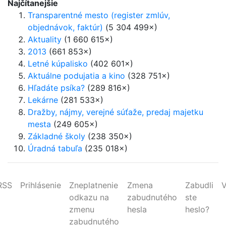
Najčítanejšie
Transparentné mesto (register zmlúv,
objednávok, faktúr)
(5 304 499×)
Aktuality
(1 660 615×)
2013
(661 853×)
Letné kúpalisko
(402 601×)
Aktuálne podujatia a kino
(328 751×)
Hľadáte psíka?
(289 816×)
Lekárne
(281 533×)
Dražby, nájmy, verejné súťaže, predaj majetku
mesta
(249 605×)
Základné školy
(238 350×)
Úradná tabuľa
(235 018×)
RSS
Prihlásenie
Zneplatnenie
Zmena
Zabudli
V
odkazu na
zabudnutého
ste
zmenu
hesla
heslo?
zabudnutého