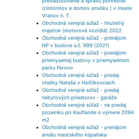
prevádzkovanie a správu pohrebísk
(cintorínov a domov smútku ) v meste
Vranov n. T.
Obchodná verejná súťaž - hnuteľný
majetok (motorové vozidlá) 2022
Obchodná verejná súťaž - prenájom
NP v budove s.č. 999 (2021)
Obchodná verejná súťaž - prenájom
priemyselnej budovy v priemyselnom
parku Ferovo
Obchodná verejná súťaž - predaj
chatky Nataša v Holčíkovciach
Obchodná verejná súťaž - predaj
nebytových priestorov - garáže
Obchodná verejná súťaž - na predaj
pozemku pri Kauflande o výmere 2094
m2
Obchodná verejná súťaž - prenájom
areálu mestského kúpaliska