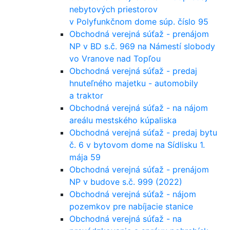
nebytových priestorov
v Polyfunkčnom dome súp. číslo 95
Obchodná verejná súťaž - prenájom
NP v BD s.č. 969 na Námestí slobody
vo Vranove nad Topľou
Obchodná verejná súťaž - predaj
hnuteľného majetku - automobily
a traktor
Obchodná verejná súťaž - na nájom
areálu mestského kúpaliska
Obchodná verejná súťaž - predaj bytu
č. 6 v bytovom dome na Sídlisku 1.
mája 59
Obchodná verejná súťaž - prenájom
NP v budove s.č. 999 (2022)
Obchodná verejná súťaž - nájom
pozemkov pre nabíjacie stanice
Obchodná verejná súťaž - na