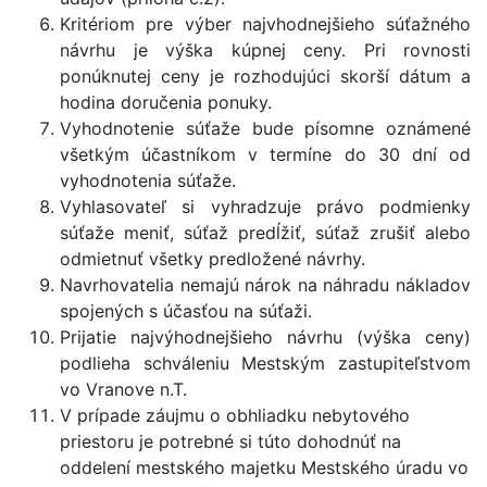
Kritériom pre výber najvhodnejšieho súťažného
návrhu je výška kúpnej ceny. Pri rovnosti
ponúknutej ceny je rozhodujúci skorší dátum a
hodina doručenia ponuky.
Vyhodnotenie súťaže bude písomne oznámené
všetkým účastníkom v termíne do 30 dní od
vyhodnotenia súťaže.
Vyhlasovateľ si vyhradzuje právo podmienky
súťaže meniť, súťaž predĺžiť, súťaž zrušiť alebo
odmietnuť všetky predložené návrhy.
Navrhovatelia nemajú nárok na náhradu nákladov
spojených s účasťou na súťaži.
Prijatie najvýhodnejšieho návrhu (výška ceny)
podlieha schváleniu Mestským zastupiteľstvom
vo Vranove n.T.
V prípade záujmu o obhliadku nebytového
priestoru je potrebné si túto dohodnúť na
oddelení mestského majetku Mestského úradu vo