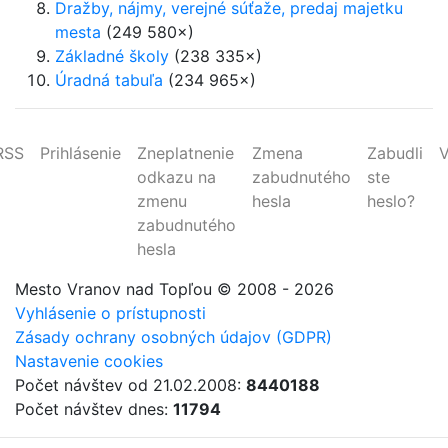
Dražby, nájmy, verejné súťaže, predaj majetku
mesta
(249 580×)
Základné školy
(238 335×)
Úradná tabuľa
(234 965×)
RSS
Prihlásenie
Zneplatnenie
Zmena
Zabudli
V
odkazu na
zabudnutého
ste
zmenu
hesla
heslo?
zabudnutého
hesla
Mesto Vranov nad Topľou
© 2008 - 2026
Vyhlásenie o prístupnosti
Zásady ochrany osobných údajov (GDPR)
Nastavenie cookies
Počet návštev od 21.02.2008:
8440188
Počet návštev dnes:
11794