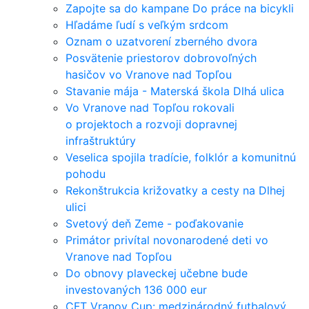
Zapojte sa do kampane Do práce na bicykli
Hľadáme ľudí s veľkým srdcom
Oznam o uzatvorení zberného dvora
Posvätenie priestorov dobrovoľných
hasičov vo Vranove nad Topľou
Stavanie mája - Materská škola Dlhá ulica
Vo Vranove nad Topľou rokovali
o projektoch a rozvoji dopravnej
infraštruktúry
Veselica spojila tradície, folklór a komunitnú
pohodu
Rekonštrukcia križovatky a cesty na Dlhej
ulici
Svetový deň Zeme - poďakovanie
Primátor privítal novonarodené deti vo
Vranove nad Topľou
Do obnovy plaveckej učebne bude
investovaných 136 000 eur
CFT Vranov Cup: medzinárodný futbalový