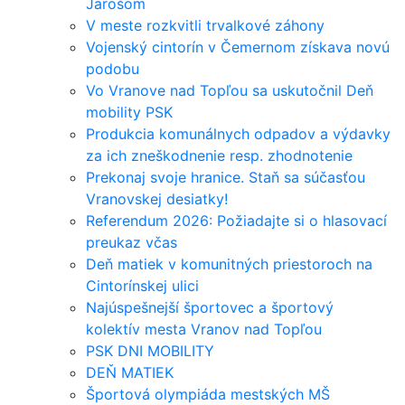
Jarošom
V meste rozkvitli trvalkové záhony
Vojenský cintorín v Čemernom získava novú
podobu
Vo Vranove nad Topľou sa uskutočnil Deň
mobility PSK
Produkcia komunálnych odpadov a výdavky
za ich zneškodnenie resp. zhodnotenie
Prekonaj svoje hranice. Staň sa súčasťou
Vranovskej desiatky!
Referendum 2026: Požiadajte si o hlasovací
preukaz včas
Deň matiek v komunitných priestoroch na
Cintorínskej ulici
Najúspešnejší športovec a športový
kolektív mesta Vranov nad Topľou
PSK DNI MOBILITY
DEŇ MATIEK
Športová olympiáda mestských MŠ