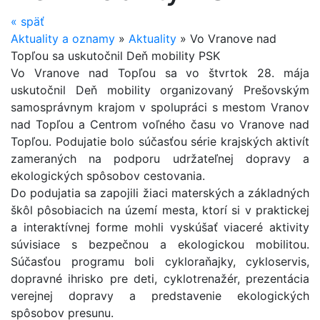
«
späť
Aktuality a oznamy
»
Aktuality
»
Vo Vranove nad
Topľou sa uskutočnil Deň mobility PSK
Vo Vranove nad Topľou sa vo štvrtok 28. mája
uskutočnil Deň mobility organizovaný Prešovským
samosprávnym krajom v spolupráci s mestom Vranov
nad Topľou a Centrom voľného času vo Vranove nad
Topľou. Podujatie bolo súčasťou série krajských aktivít
zameraných na podporu udržateľnej dopravy a
ekologických spôsobov cestovania.
Do podujatia sa zapojili žiaci materských a základných
škôl pôsobiacich na území mesta, ktorí si v praktickej
a interaktívnej forme mohli vyskúšať viaceré aktivity
súvisiace s bezpečnou a ekologickou mobilitou.
Súčasťou programu boli cykloraňajky, cykloservis,
dopravné ihrisko pre deti, cyklotrenažér, prezentácia
verejnej dopravy a predstavenie ekologických
spôsobov presunu.