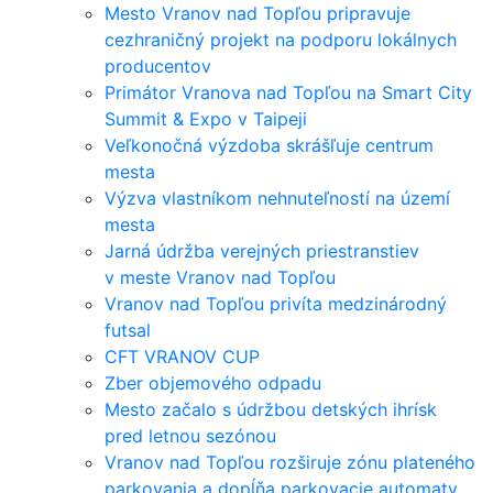
Mesto Vranov nad Topľou pripravuje
cezhraničný projekt na podporu lokálnych
producentov
Primátor Vranova nad Topľou na Smart City
Summit & Expo v Taipeji
Veľkonočná výzdoba skrášľuje centrum
mesta
Výzva vlastníkom nehnuteľností na území
mesta
Jarná údržba verejných priestranstiev
v meste Vranov nad Topľou
Vranov nad Topľou privíta medzinárodný
futsal
CFT VRANOV CUP
Zber objemového odpadu
Mesto začalo s údržbou detských ihrísk
pred letnou sezónou
Vranov nad Topľou rozširuje zónu plateného
parkovania a dopĺňa parkovacie automaty