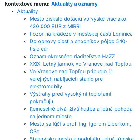
Kontextové menu:
Aktuality a oznamy
Aktuality
Mesto získalo dotáciu vo výške viac ako
420 000 EUR z MIRRI
Pozor na krádeže v mestskej časti Lomnica
Do obnovy ciest a chodníkov pôjde 540-
tisíc eur
Oznam okresného riaditeľstva HaZZ
XXIX. Letný jarmok vo Vranove nad Topľou
Vo Vranove nad Topľou pribudlo 11
verejných nabíjacích staníc pre
elektromobily
Výstrahy pred vysokými teplotami
pokračujú
Remeselné pivá, živá hudba a letná pohoda
na jednom mieste.
Mesto sa lúči s prof. Ing. Igorom Liberkom,
CSc.
Stanovisko mesta k podujatiu Letná rómska