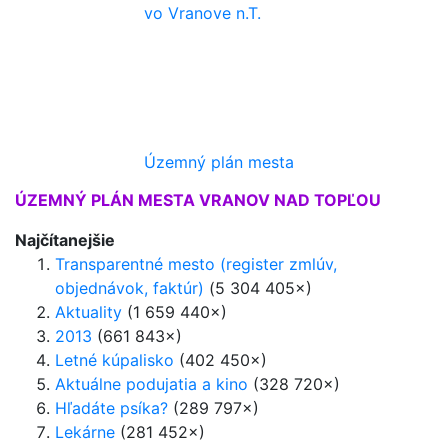
vo Vranove n.T.
Územný plán mesta
ÚZEMNÝ PLÁN MESTA VRANOV NAD TOPĽOU
Najčítanejšie
Transparentné mesto (register zmlúv,
objednávok, faktúr)
(5 304 405×)
Aktuality
(1 659 440×)
2013
(661 843×)
Letné kúpalisko
(402 450×)
Aktuálne podujatia a kino
(328 720×)
Hľadáte psíka?
(289 797×)
Lekárne
(281 452×)