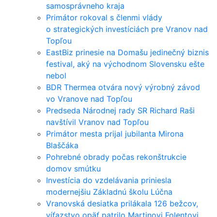
samosprávneho kraja
Primátor rokoval s členmi vlády
o strategických investíciách pre Vranov nad
Topľou
EastBiz prinesie na Domašu jedinečný biznis
festival, aký na východnom Slovensku ešte
nebol
BDR Thermea otvára nový výrobný závod
vo Vranove nad Topľou
Predseda Národnej rady SR Richard Raši
navštívil Vranov nad Topľou
Primátor mesta prijal jubilanta Mirona
Blaščáka
Pohrebné obrady počas rekonštrukcie
domov smútku
Investícia do vzdelávania priniesla
modernejšiu Základnú školu Lúčna
Vranovská desiatka prilákala 126 bežcov,
víťazstvo opäť patrilo Martinovi Folentovi