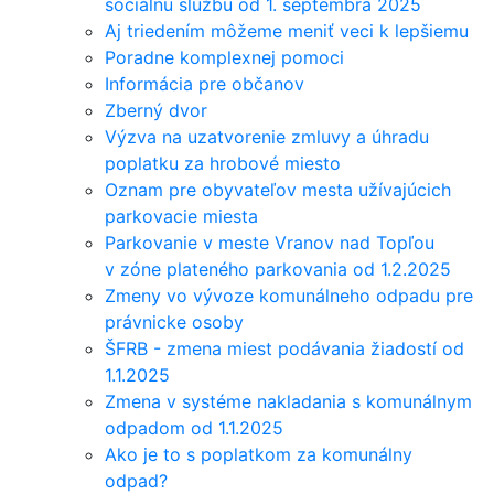
sociálnu službu od 1. septembra 2025
Aj triedením môžeme meniť veci k lepšiemu
Poradne komplexnej pomoci
Informácia pre občanov
Zberný dvor
Výzva na uzatvorenie zmluvy a úhradu
poplatku za hrobové miesto
Oznam pre obyvateľov mesta užívajúcich
parkovacie miesta
Parkovanie v meste Vranov nad Topľou
v zóne plateného parkovania od 1.2.2025
Zmeny vo vývoze komunálneho odpadu pre
právnicke osoby
ŠFRB - zmena miest podávania žiadostí od
1.1.2025
Zmena v systéme nakladania s komunálnym
odpadom od 1.1.2025
Ako je to s poplatkom za komunálny
odpad?