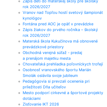
Zápis detí do materskej školy pre školský
rok 2026/2027
Vranov nad Topľou hostí svetový šampionát
kynológov
Fontána pred AOC je opäť v prevádzke
Zápis žiakov do prvého ročníka – školský
rok 2026/2027
Materská škola Kukučínova má obnovené
prevádzkové priestory
Obchodná verejná súťaž - predaj
a prenájom majetku mesta
Chovateľská prehliadka poľovníckych trofejí
Osobnosť vranovského športu Marián
Smolák oslávila svoje jubileum
Pedagógovia si prevzali ocenenia pri
príležitosti Dňa učiteľov
Mesto podporí cirkevné a športové projekty
dotáciami
Zisťovanie IKT 2026