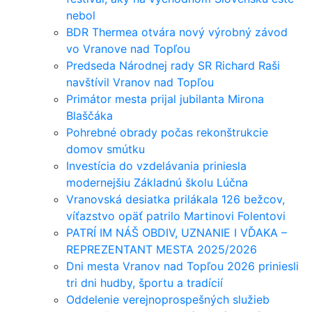
nebol
BDR Thermea otvára nový výrobný závod
vo Vranove nad Topľou
Predseda Národnej rady SR Richard Raši
navštívil Vranov nad Topľou
Primátor mesta prijal jubilanta Mirona
Blaščáka
Pohrebné obrady počas rekonštrukcie
domov smútku
Investícia do vzdelávania priniesla
modernejšiu Základnú školu Lúčna
Vranovská desiatka prilákala 126 bežcov,
víťazstvo opäť patrilo Martinovi Folentovi
PATRÍ IM NÁŠ OBDIV, UZNANIE I VĎAKA –
REPREZENTANT MESTA 2025/2026
Dni mesta Vranov nad Topľou 2026 priniesli
tri dni hudby, športu a tradícií
Oddelenie verejnoprospešných služieb