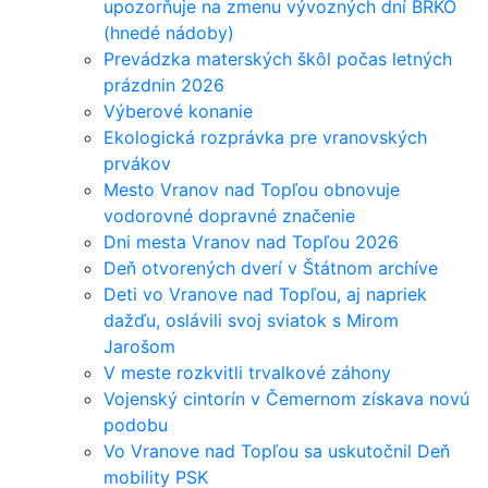
upozorňuje na zmenu vývozných dní BRKO
(hnedé nádoby)
Prevádzka materských škôl počas letných
prázdnin 2026
Výberové konanie
Ekologická rozprávka pre vranovských
prvákov
Mesto Vranov nad Topľou obnovuje
vodorovné dopravné značenie
Dni mesta Vranov nad Topľou 2026
Deň otvorených dverí v Štátnom archíve
Deti vo Vranove nad Topľou, aj napriek
dažďu, oslávili svoj sviatok s Mirom
Jarošom
V meste rozkvitli trvalkové záhony
Vojenský cintorín v Čemernom získava novú
podobu
Vo Vranove nad Topľou sa uskutočnil Deň
mobility PSK