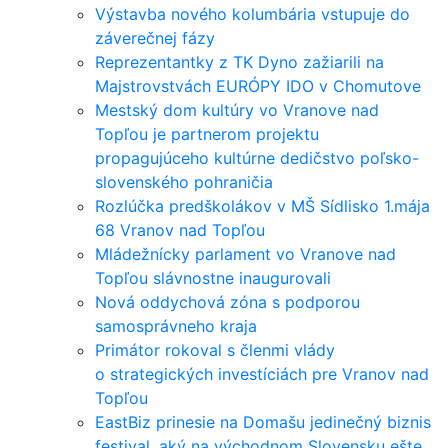
Výstavba nového kolumbária vstupuje do
záverečnej fázy
Reprezentantky z TK Dyno zažiarili na
Majstrovstvách EURÓPY IDO v Chomutove
Mestský dom kultúry vo Vranove nad
Topľou je partnerom projektu
propagujúceho kultúrne dedičstvo poľsko-
slovenského pohraničia
Rozlúčka predškolákov v MŠ Sídlisko 1.mája
68 Vranov nad Topľou
Mládežnícky parlament vo Vranove nad
Topľou slávnostne inaugurovali
Nová oddychová zóna s podporou
samosprávneho kraja
Primátor rokoval s členmi vlády
o strategických investíciách pre Vranov nad
Topľou
EastBiz prinesie na Domašu jedinečný biznis
festival, aký na východnom Slovensku ešte