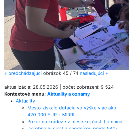
«
predchádzajúci
obrázok
45 / 74
nasledujúci
»
aktualizácia:
28.05.2026
|
počet zobrazení:
9 524
Kontextové menu:
Aktuality a oznamy
Aktuality
Mesto získalo dotáciu vo výške viac ako
420 000 EUR z MIRRI
Pozor na krádeže v mestskej časti Lomnica
Do obnovy ciest a chodníkov pôjde 540-