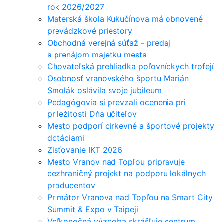
rok 2026/2027
Materská škola Kukučínova má obnovené
prevádzkové priestory
Obchodná verejná súťaž - predaj
a prenájom majetku mesta
Chovateľská prehliadka poľovníckych trofejí
Osobnosť vranovského športu Marián
Smolák oslávila svoje jubileum
Pedagógovia si prevzali ocenenia pri
príležitosti Dňa učiteľov
Mesto podporí cirkevné a športové projekty
dotáciami
Zisťovanie IKT 2026
Mesto Vranov nad Topľou pripravuje
cezhraničný projekt na podporu lokálnych
producentov
Primátor Vranova nad Topľou na Smart City
Summit & Expo v Taipeji
Veľkonočná výzdoba skrášľuje centrum