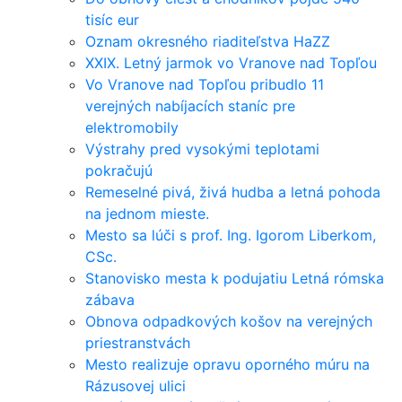
tisíc eur
Oznam okresného riaditeľstva HaZZ
XXIX. Letný jarmok vo Vranove nad Topľou
Vo Vranove nad Topľou pribudlo 11
verejných nabíjacích staníc pre
elektromobily
Výstrahy pred vysokými teplotami
pokračujú
Remeselné pivá, živá hudba a letná pohoda
na jednom mieste.
Mesto sa lúči s prof. Ing. Igorom Liberkom,
CSc.
Stanovisko mesta k podujatiu Letná rómska
zábava
Obnova odpadkových košov na verejných
priestranstvách
Mesto realizuje opravu oporného múru na
Rázusovej ulici