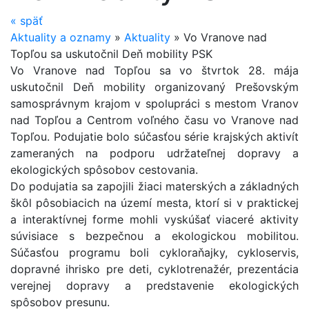
«
späť
Aktuality a oznamy
»
Aktuality
»
Vo Vranove nad
Topľou sa uskutočnil Deň mobility PSK
Vo Vranove nad Topľou sa vo štvrtok 28. mája
uskutočnil Deň mobility organizovaný Prešovským
samosprávnym krajom v spolupráci s mestom Vranov
nad Topľou a Centrom voľného času vo Vranove nad
Topľou. Podujatie bolo súčasťou série krajských aktivít
zameraných na podporu udržateľnej dopravy a
ekologických spôsobov cestovania.
Do podujatia sa zapojili žiaci materských a základných
škôl pôsobiacich na území mesta, ktorí si v praktickej
a interaktívnej forme mohli vyskúšať viaceré aktivity
súvisiace s bezpečnou a ekologickou mobilitou.
Súčasťou programu boli cykloraňajky, cykloservis,
dopravné ihrisko pre deti, cyklotrenažér, prezentácia
verejnej dopravy a predstavenie ekologických
spôsobov presunu.