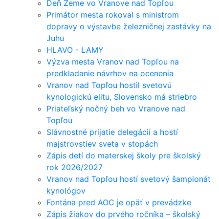
Deň Zeme vo Vranove nad Topľou
Primátor mesta rokoval s ministrom
dopravy o výstavbe železničnej zastávky na
Juhu
HLAVO - LAMY
Výzva mesta Vranov nad Topľou na
predkladanie návrhov na ocenenia
Vranov nad Topľou hostil svetovú
kynologickú elitu, Slovensko má striebro
Priateľský nočný beh vo Vranove nad
Topľou
Slávnostné prijatie delegácií a hostí
majstrovstiev sveta v stopách
Zápis detí do materskej školy pre školský
rok 2026/2027
Vranov nad Topľou hostí svetový šampionát
kynológov
Fontána pred AOC je opäť v prevádzke
Zápis žiakov do prvého ročníka – školský