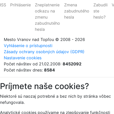
RSS
Prihlásenie
Zneplatnenie
Zmena
Zabudli
V
odkazu na
zabudnutého
ste
zmenu
hesla
heslo?
zabudnutého
hesla
Mesto Vranov nad Topľou
© 2008 - 2026
Vyhlásenie o prístupnosti
Zásady ochrany osobných údajov (GDPR)
Nastavenie cookies
Počet návštev od 21.02.2008:
8452092
Počet návštev dnes:
8584
Príjmete naše cookies?
Niektoré sú naozaj potrebné a bez nich by stránka vôbec
nefungovala.
Analytické cookies používame na zlepšovanie funkčnosti