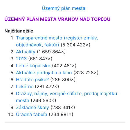
Územný plán mesta
ÚZEMNÝ PLÁN MESTA VRANOV NAD TOPĽOU
Najčítanejšie
Transparentné mesto (register zmlúv,
objednávok, faktúr)
(5 304 422×)
Aktuality
(1 659 864×)
2013
(661 847×)
Letné kúpalisko
(402 481×)
Aktuálne podujatia a kino
(328 728×)
Hľadáte psíka?
(289 800×)
Lekárne
(281 472×)
Dražby, nájmy, verejné súťaže, predaj majetku
mesta
(249 590×)
Základné školy
(238 341×)
Úradná tabuľa
(234 981×)