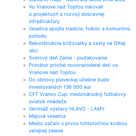
Vo Vranove nad Topľou rokovali
o projektoch a rozvoji dopravnej
infraštruktúry
Veselica spojila tradície, folklór a komunitnú
pohodu
Rekonštrukcia križovatky a cesty na Dlhej
ulici
Svetový deň Zeme - poďakovanie
Primátor privítal novonarodené deti vo
Vranove nad Topľou
Do obnovy plaveckej učebne bude
investovaných 136 000 eur
CFT Vranov Cup: medzinárodný futbalový
sviatok mládeže
Vernisáž výstavy HLAVO - LAMY
Májová veselica
Mesto začalo s prvou tohtoročnou kosbou
verejnej zelene