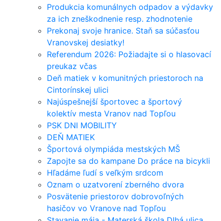
Produkcia komunálnych odpadov a výdavky
za ich zneškodnenie resp. zhodnotenie
Prekonaj svoje hranice. Staň sa súčasťou
Vranovskej desiatky!
Referendum 2026: Požiadajte si o hlasovací
preukaz včas
Deň matiek v komunitných priestoroch na
Cintorínskej ulici
Najúspešnejší športovec a športový
kolektív mesta Vranov nad Topľou
PSK DNI MOBILITY
DEŇ MATIEK
Športová olympiáda mestských MŠ
Zapojte sa do kampane Do práce na bicykli
Hľadáme ľudí s veľkým srdcom
Oznam o uzatvorení zberného dvora
Posvätenie priestorov dobrovoľných
hasičov vo Vranove nad Topľou
Stavanie mája - Materská škola Dlhá ulica