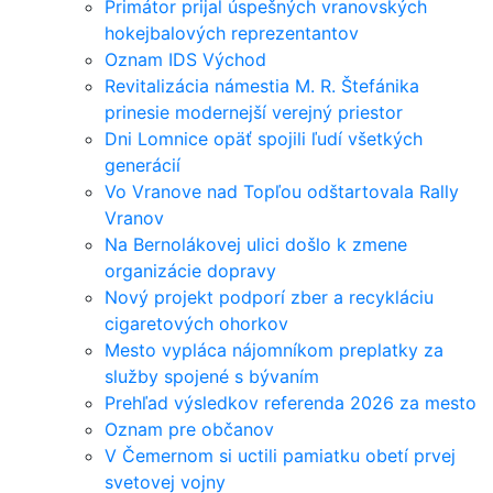
Primátor prijal úspešných vranovských
hokejbalových reprezentantov
Oznam IDS Východ
Revitalizácia námestia M. R. Štefánika
prinesie modernejší verejný priestor
Dni Lomnice opäť spojili ľudí všetkých
generácií
Vo Vranove nad Topľou odštartovala Rally
Vranov
Na Bernolákovej ulici došlo k zmene
organizácie dopravy
Nový projekt podporí zber a recykláciu
cigaretových ohorkov
Mesto vypláca nájomníkom preplatky za
služby spojené s bývaním
Prehľad výsledkov referenda 2026 za mesto
Oznam pre občanov
V Čemernom si uctili pamiatku obetí prvej
svetovej vojny