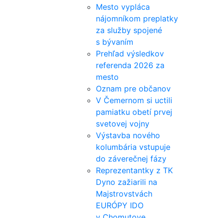
Mesto vypláca
nájomníkom preplatky
za služby spojené
s bývaním
Prehľad výsledkov
referenda 2026 za
mesto
Oznam pre občanov
V Čemernom si uctili
pamiatku obetí prvej
svetovej vojny
Výstavba nového
kolumbária vstupuje
do záverečnej fázy
Reprezentantky z TK
Dyno zažiarili na
Majstrovstvách
EURÓPY IDO
v Chomutove