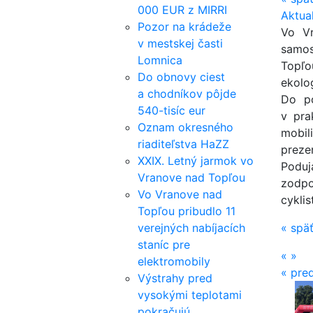
000 EUR z MIRRI
Aktua
Pozor na krádeže
Vo Vr
v mestskej časti
samos
Lomnica
Topľo
Do obnovy ciest
ekolo
a chodníkov pôjde
Do po
540-tisíc eur
v pra
Oznam okresného
mobil
riaditeľstva HaZZ
preze
XXIX. Letný jarmok vo
Podu
Vranove nad Topľou
zodpo
Vo Vranove nad
cykli
Topľou pribudlo 11
verejných nabíjacích
«
spä
staníc pre
«
»
elektromobily
«
pred
Výstrahy pred
vysokými teplotami
pokračujú