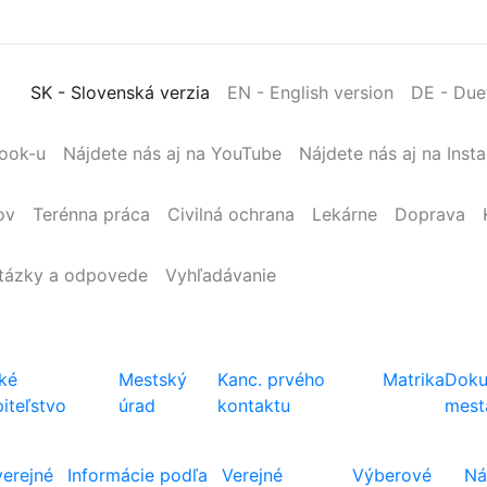
SK
- Slovenská verzia
EN
- English version
DE
- Due
book-u
Nájdete nás aj na YouTube
Nájdete nás aj na Inst
ov
Terénna
práca
Civilná
ochrana
Lekárne
Doprava
tázky a odpovede
Vyhľadávanie
ké
Mestský
Kanc. prvého
Matrika
Doku
iteľstvo
úrad
kontaktu
mest
verejné
Informácie podľa
Verejné
Výberové
Ná