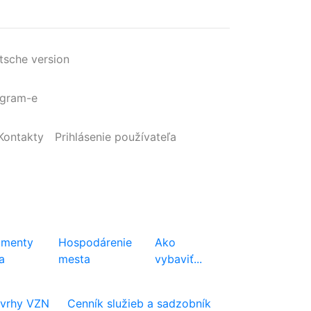
tsche version
agram-e
Kontakty
Prihlásenie
používateľa
menty
Hospodárenie
Ako
a
mesta
vybaviť...
vrhy VZN
Cenník služieb a sadzobník