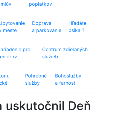
zmlúv
poplatkov
Ubytovanie
Doprava
Hľadáte
v meste
a parkovanie
psíka ?
Zariadenie pre
Centrum zdieľaných
seniorov
služieb
kom.
Pohrebné
Bohoslužby
ické
služby
a farnosti
 uskutočnil Deň