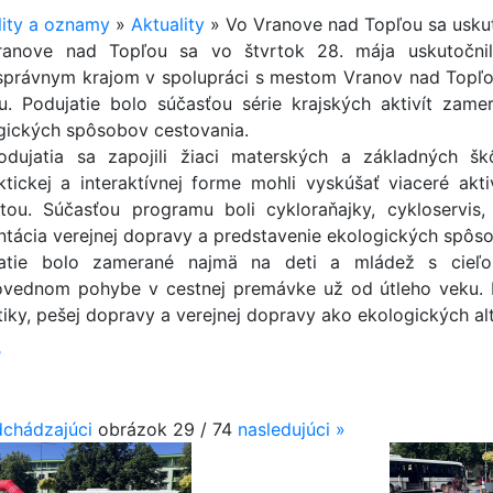
lity a oznamy
»
Aktuality
»
Vo Vranove nad Topľou sa uskut
anove nad Topľou sa vo štvrtok 28. mája uskutočnil
právnym krajom v spolupráci s mestom Vranov nad Topľo
u. Podujatie bolo súčasťou série krajských aktivít zam
gických spôsobov cestovania.
dujatia sa zapojili žiaci materských a základných šk
ktickej a interaktívnej forme mohli vyskúšať viaceré akt
itou. Súčasťou programu boli cykloraňajky, cykloservis, 
ntácia verejnej dopravy a predstavenie ekologických spôs
jatie bolo zamerané najmä na deti a mládež s cie
vednom pohybe v cestnej premávke už od útleho veku. 
stiky, pešej dopravy a verejnej dopravy ako ekologických a
ť
chádzajúci
obrázok
29 / 74
nasledujúci
»