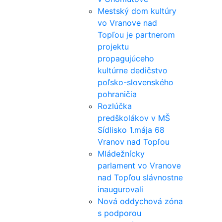
Mestský dom kultúry
vo Vranove nad
Topľou je partnerom
projektu
propagujúceho
kultúrne dedičstvo
poľsko-slovenského
pohraničia
Rozlúčka
predškolákov v MŠ
Sídlisko 1.mája 68
Vranov nad Topľou
Mládežnícky
parlament vo Vranove
nad Topľou slávnostne
inaugurovali
Nová oddychová zóna
s podporou