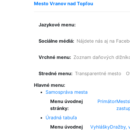
Mesto
Vranov
nad
Topľou
Jazykové menu:
Sociálne médiá:
Nájdete nás aj na Face
Vrchné menu:
Zoznam
daňových
dlžník
Stredné menu:
Transparentné mesto
O
Hlavné menu:
Samospráva mesta
Menu úvodnej
Primátor
Mests
stránky:
zastup
Úradná tabuľa
Menu úvodnej
Vyhlášky
Dražby, 