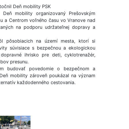
očnil Deň mobility PSK
 Deň mobility organizovaný Prešovským
u a Centrom voľného času vo Vranove nad
eraných na podporu udržateľnej dopravy a
ôl pôsobiacich na území mesta, ktorí si
ivity súvisiace s bezpečnou a ekologickou
dopravné ihrisko pre deti, cyklotrenažér,
obov presunu.
ľom budovať povedomie o bezpečnom a
Deň mobility zároveň poukázal na význam
lternatív každodenného cestovania.