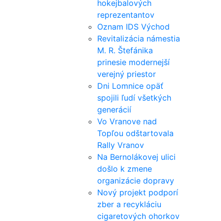
hokejbalových
reprezentantov
Oznam IDS Východ
Revitalizácia námestia
M. R. Štefánika
prinesie modernejší
verejný priestor
Dni Lomnice opäť
spojili ľudí všetkých
generácií
Vo Vranove nad
Topľou odštartovala
Rally Vranov
Na Bernolákovej ulici
došlo k zmene
organizácie dopravy
Nový projekt podporí
zber a recykláciu
cigaretových ohorkov