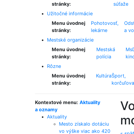
stránky:
súťaže
Užitočné informácie
Menu úvodnej
Pohotovosť,
Odst
stránky:
lekárne
a v
Mestské organizácie
Menu úvodnej
Mestská
Ms
stránky:
polícia
kin
Rôzne
Menu úvodnej
Kultúra
Šport,
stránky:
korčuľova
Vo
Kontextové menu:
Aktuality
a oznamy
mo
Aktuality
Mesto získalo dotáciu
vo výške viac ako 420
«
spä