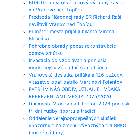
BDR Thermea otvára nový výrobný závod
vo Vranove nad Topľou
Predseda Národnej rady SR Richard Raši
navštívil Vranov nad Topľou
Primátor mesta prijal jubilanta Mirona
Blaščáka
Pohrebné obrady počas rekonštrukcie
domov smútku
Investícia do vzdelávania priniesla
modernejšiu Základnú školu Lúčna
Vranovská desiatka prilákala 126 bežcov,
víťazstvo opäť patrilo Martinovi Folentovi
PATRÍ IM NÁŠ OBDIV, UZNANIE I VĎAKA –
REPREZENTANT MESTA 2025/2026
Dni mesta Vranov nad Topľou 2026 priniesli
tri dni hudby, športu a tradícií
Oddelenie verejnoprospešných služieb
upozorňuje na zmenu vývozných dní BRKO
(hnedé nádoby)