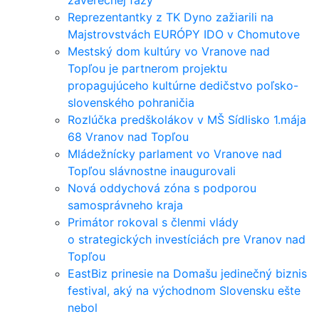
záverečnej fázy
Reprezentantky z TK Dyno zažiarili na
Majstrovstvách EURÓPY IDO v Chomutove
Mestský dom kultúry vo Vranove nad
Topľou je partnerom projektu
propagujúceho kultúrne dedičstvo poľsko-
slovenského pohraničia
Rozlúčka predškolákov v MŠ Sídlisko 1.mája
68 Vranov nad Topľou
Mládežnícky parlament vo Vranove nad
Topľou slávnostne inaugurovali
Nová oddychová zóna s podporou
samosprávneho kraja
Primátor rokoval s členmi vlády
o strategických investíciách pre Vranov nad
Topľou
EastBiz prinesie na Domašu jedinečný biznis
festival, aký na východnom Slovensku ešte
nebol