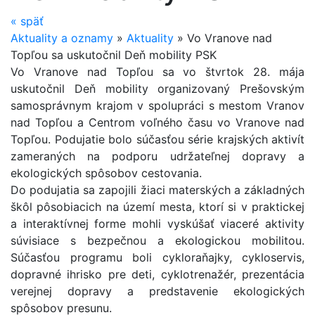
«
späť
Aktuality a oznamy
»
Aktuality
»
Vo Vranove nad
Topľou sa uskutočnil Deň mobility PSK
Vo Vranove nad Topľou sa vo štvrtok 28. mája
uskutočnil Deň mobility organizovaný Prešovským
samosprávnym krajom v spolupráci s mestom Vranov
nad Topľou a Centrom voľného času vo Vranove nad
Topľou. Podujatie bolo súčasťou série krajských aktivít
zameraných na podporu udržateľnej dopravy a
ekologických spôsobov cestovania.
Do podujatia sa zapojili žiaci materských a základných
škôl pôsobiacich na území mesta, ktorí si v praktickej
a interaktívnej forme mohli vyskúšať viaceré aktivity
súvisiace s bezpečnou a ekologickou mobilitou.
Súčasťou programu boli cykloraňajky, cykloservis,
dopravné ihrisko pre deti, cyklotrenažér, prezentácia
verejnej dopravy a predstavenie ekologických
spôsobov presunu.