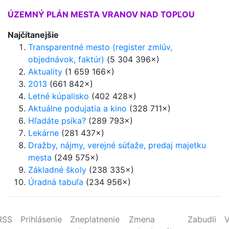
ÚZEMNÝ PLÁN MESTA VRANOV NAD TOPĽOU
Najčítanejšie
Transparentné mesto (register zmlúv,
objednávok, faktúr)
(5 304 396×)
Aktuality
(1 659 166×)
2013
(661 842×)
Letné kúpalisko
(402 428×)
Aktuálne podujatia a kino
(328 711×)
Hľadáte psíka?
(289 793×)
Lekárne
(281 437×)
Dražby, nájmy, verejné súťaže, predaj majetku
mesta
(249 575×)
Základné školy
(238 335×)
Úradná tabuľa
(234 956×)
RSS
Prihlásenie
Zneplatnenie
Zmena
Zabudli
V