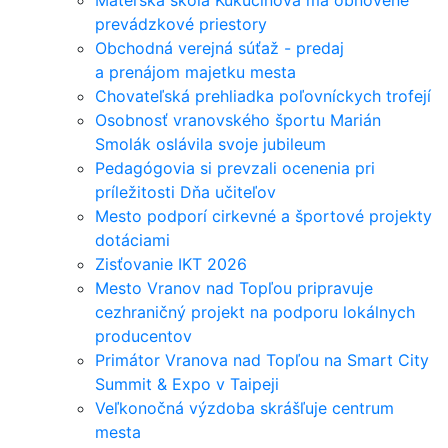
Materská škola Kukučínova má obnovené
prevádzkové priestory
Obchodná verejná súťaž - predaj
a prenájom majetku mesta
Chovateľská prehliadka poľovníckych trofejí
Osobnosť vranovského športu Marián
Smolák oslávila svoje jubileum
Pedagógovia si prevzali ocenenia pri
príležitosti Dňa učiteľov
Mesto podporí cirkevné a športové projekty
dotáciami
Zisťovanie IKT 2026
Mesto Vranov nad Topľou pripravuje
cezhraničný projekt na podporu lokálnych
producentov
Primátor Vranova nad Topľou na Smart City
Summit & Expo v Taipeji
Veľkonočná výzdoba skrášľuje centrum
mesta