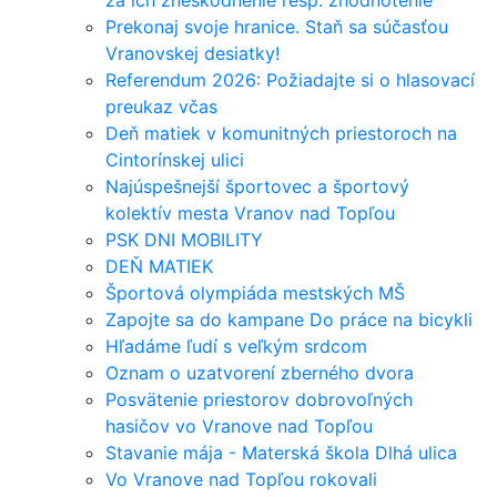
za ich zneškodnenie resp. zhodnotenie
Prekonaj svoje hranice. Staň sa súčasťou
Vranovskej desiatky!
Referendum 2026: Požiadajte si o hlasovací
preukaz včas
Deň matiek v komunitných priestoroch na
Cintorínskej ulici
Najúspešnejší športovec a športový
kolektív mesta Vranov nad Topľou
PSK DNI MOBILITY
DEŇ MATIEK
Športová olympiáda mestských MŠ
Zapojte sa do kampane Do práce na bicykli
Hľadáme ľudí s veľkým srdcom
Oznam o uzatvorení zberného dvora
Posvätenie priestorov dobrovoľných
hasičov vo Vranove nad Topľou
Stavanie mája - Materská škola Dlhá ulica
Vo Vranove nad Topľou rokovali