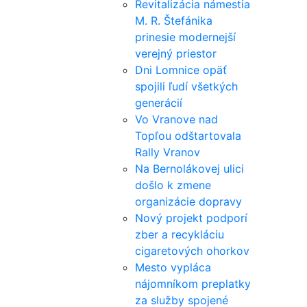
Revitalizácia námestia
M. R. Štefánika
prinesie modernejší
verejný priestor
Dni Lomnice opäť
spojili ľudí všetkých
generácií
Vo Vranove nad
Topľou odštartovala
Rally Vranov
Na Bernolákovej ulici
došlo k zmene
organizácie dopravy
Nový projekt podporí
zber a recykláciu
cigaretových ohorkov
Mesto vypláca
nájomníkom preplatky
za služby spojené