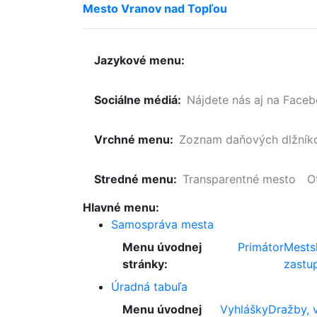
Mesto
Vranov
nad
Topľou
Jazykové menu:
Sociálne médiá:
Nájdete nás aj na Face
Vrchné menu:
Zoznam
daňových
dlžník
Stredné menu:
Transparentné mesto
O
Hlavné menu:
Samospráva mesta
Menu úvodnej
Primátor
Mests
stránky:
zastup
Úradná tabuľa
Menu úvodnej
Vyhlášky
Dražby, 