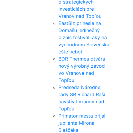
o strategických
investíciách pre
Vranov nad Topľou
EastBiz prinesie na
Domašu jedinečný
biznis festival, aký na
východnom Slovensku
ešte nebol
BDR Thermea otvára
nový výrobný závod
vo Vranove nad
Topľou
Predseda Národnej
rady SR Richard Raši
navštívil Vranov nad
Topľou
Primátor mesta prijal
jubilanta Mirona
Blaščáka