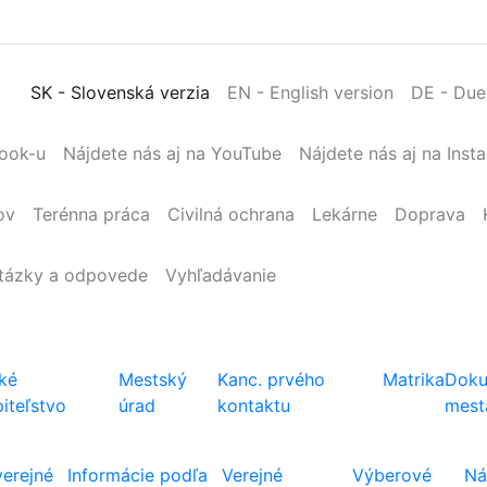
SK
- Slovenská verzia
EN
- English version
DE
- Due
book-u
Nájdete nás aj na YouTube
Nájdete nás aj na Inst
ov
Terénna
práca
Civilná
ochrana
Lekárne
Doprava
tázky a odpovede
Vyhľadávanie
ké
Mestský
Kanc. prvého
Matrika
Doku
iteľstvo
úrad
kontaktu
mest
verejné
Informácie podľa
Verejné
Výberové
Ná