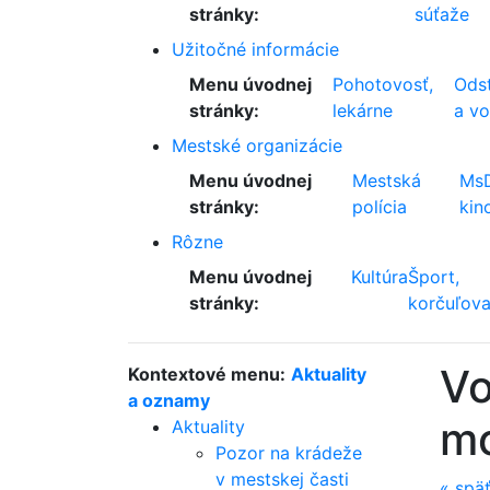
stránky:
súťaže
Užitočné informácie
Menu úvodnej
Pohotovosť,
Odst
stránky:
lekárne
a v
Mestské organizácie
Menu úvodnej
Mestská
Ms
stránky:
polícia
kin
Rôzne
Menu úvodnej
Kultúra
Šport,
stránky:
korčuľova
Vo
Kontextové menu:
Aktuality
a oznamy
mo
Aktuality
Pozor na krádeže
v mestskej časti
«
spä