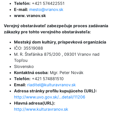
Telefón:
+421 574422551
E-mail:
mesto@vranov.sk
www. vranov.sk
Verejný obstarávateľ zabezpečuje proces zadávania
zákazky pre tohto verejného obstarávateľa:
Mestský dom kultúry, príspevková organizácia
IČO: 35519088
M. R. Štefánika 875/200 , 09301 Vranov nad
Topľou
Slovensko
Kontaktná osoba:
Mgr. Peter Novák
Telefón:
+421 574881510
Email:
riaditel@kulturavranov.sk
Adresa stránky profilu kupujúceho (URL):
http://www.uvo.gov.sk/…detail/11206
Hlavná adresa(URL):
http://www.kulturavranov.sk