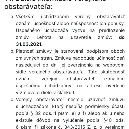
obstarávateľa:
Všetkým uchádzačom verejný obstarávateľ
oznámi úspešnosť alebo neúspešnosť ich ponuky.
Úspešného uchádzača vyzve na predloženie
zmlúv. Lehota na uzavretie zmlúv:
do
31.03.2021.
Platnosť zmluvy je stanovená podpisom oboch
zmluvných strán. Zmluva nadobúda účinnosť deň
nasledujúci po dni jej zverejnenia na webovom
sídle verejného obstarávateľa. Túto skutočnosť
oznámi verejný obstarávateľ e-mailom
úspešnému uchádzačovi na adresu uvedenú
v zmluve o dielo v článku I.
Verejný obstarávateľ nesmie uzavrieť zmluvu
s uchádzačom, ktorý nespĺňa podmienky účasti
podľa § 32 ods. 1 písm. e) a f) alebo ak u neho
existuje dôvod na vylúčenie podľa §40 ods.
6 písm. f) zákona č. 343/2015 Z. z. o verejnom