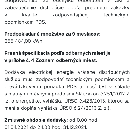
zodpovednosti za odchýlku odberateľa v OM a
zabezpečenie distribúcie podľa predmetu zákazky
v kvalite zodpovedajúcej technickým
podmienkam PDS.
Predpokladané množstvo za 9 mesiacov:
355 484,00 kWh
Presná špecifikácia podľa odberných miest je
v prílohe č. 4 Zoznam odberných miest.
Dodávka elektrickej energie vrátane distribučných
služieb musí zodpovedať technickým podmienkam a
prevádzkovému poriadku PDS a musí byť v súlade
s platnými právnymi predpismi SR (zákon č.251/2012 Z
.z. o energetike, vyhláška ÚRSO č.423/2013, ktorou sa
mení a dopĺňa vyhláška ÚRSO č.24/2013 Z. z.).
Zmluvné obdobie dodávky:
od 0.00 hod.
01.04.2021 do 24.00 hod. 31.12.2021.