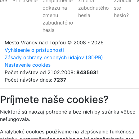
RSS
Prihlásenie
Zneplatnenie
Zmena
Zabudli
V
odkazu na
zabudnutého
ste
zmenu
hesla
heslo?
zabudnutého
hesla
Mesto Vranov nad Topľou
© 2008 - 2026
Vyhlásenie o prístupnosti
Zásady ochrany osobných údajov (GDPR)
Nastavenie cookies
Počet návštev od 21.02.2008:
8435631
Počet návštev dnes:
7237
Príjmete naše cookies?
Niektoré sú naozaj potrebné a bez nich by stránka vôbec
nefungovala.
Analytické cookies používame na zlepšovanie funkčnosti