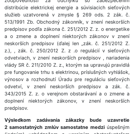
zodpovednosti za odchýlku so zabezpečením
distribúcie elektrickej energie a súvisiacich sieťových
služieb uzatvorená v zmysle § 269 ods. 2 zák. č.
513/1991 Zb. Obchodný zákonník, v znení neskorších
predpisov podľa zákona č. 251/2012 Z. z. o energetike
a o zmene a doplnení niektorých zákonov v znení
neskorších predpisov (ďalej len „zák. č. 251/2012 Z.
z.), , zák. č. 250/2012 Z. z .o regulácií v sieťových
odvetviach, v znení neskorších predpisov , nariadenia
vlády SR č. 211/2010 Z. z., ktorým sa upravujú pravidlá
pre fungovanie trhu s elektrinou, príslušných vyhlášok,
výnosov a rozhodnutí Úradu pre reguláciu sieťových
odvetví, v znení neskorších predpisov a zák. č.
343/2015 Z. z. o verejnom obstarávaní a o zmene a
doplnení niektorých zákonov, v znení neskorších
predpisov.
Výsledkom zadávania zákazky bude uzavretie
2 samostatných zmlúv samostatne medzi
úspešným