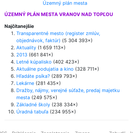
Územný plán mesta
ÚZEMNÝ PLÁN MESTA VRANOV NAD TOPĽOU
Najčítanejšie
Transparentné mesto (register zmlúv,
objednávok, faktúr)
(5 304 393×)
Aktuality
(1 659 113×)
2013
(661 841×)
Letné kúpalisko
(402 423×)
Aktuálne podujatia a kino
(328 711×)
Hľadáte psíka?
(289 793×)
Lekárne
(281 435×)
Dražby, nájmy, verejné súťaže, predaj majetku
mesta
(249 575×)
Základné školy
(238 334×)
Úradná tabuľa
(234 955×)