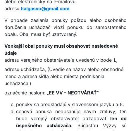
alebo elektronicky na e-mailovú
adresu
halgasvo@gmail.com
V prípade zaslania ponuky poštou alebo osobného
doručenia uchádzač vloží ponuku do samostatného
obalu. Obal musí byť uzatvorený.
Vonkajší obal ponuky musí obsahovať nasledovné
údaje
adresu verejného obstarávateľa uvedenú v bode 1.,
adresu uchádzača, (Uvedie sa názov alebo obchodné
meno a adresa sídla alebo miesta podnikania
uchádzača.)
označenie heslom:
„EE VV – NEOTVÁRAŤ“
ponuky sa predkladajú v slovenskom jazyku a €.
cenová ponuka neobsahuje návrh zmluvy; ten
bude verejný obstarávateľ požadovať
len od
úspešného uchádzača.
Súčasťou Výzvy sú