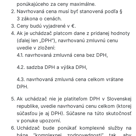
ponúkajúceho za ceny maximálne.
Navrhovaná cena musí byť stanovená podľa §
3 zákona o cenách.
Ceny budú vyjadrené v €.
Ak je uchádzač platcom dane z pridanej hodnoty
(ďalej len „DPH“), navrhovanú zmluvnú cenu
uvedie v zložení:
4.1. navrhovaná zmluvná cena bez DPH,
4.2. sadzba DPH a výška DPH,
4.3. navrhovaná zmluvná cena celkom vrátane
DPH.
Ak uchádzač nie je platiteľom DPH v Slovenskej
republike, uvedie navrhovanú cenu celkom (ktorej
súčasťou je aj DPH). Súčasne na túto skutočnosť
v ponuke upozorní.
Uchádzač bude ponúkať komplexné služby na
báze ”komplexnej zodpovednosti” tak, aby