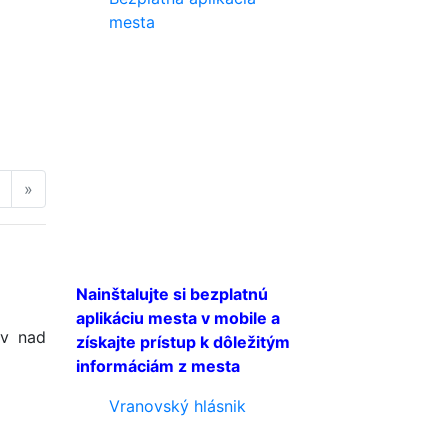
mesta
a
uálna)
ďalšia strana
posledná strana
»
Nainštalujte si bezplatnú
aplikáciu mesta v mobile a
ov nad
získajte prístup k dôležitým
informáciám z mesta
Vranovský hlásnik