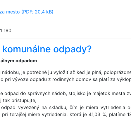
 za mesto (PDF; 20,4 kB)
1 190
za komunálne odpady?
unálnym odpadom
nádobu, je potrebné ju vyložiť až keď je plná, poloprázdn
ko pri vývoze odpadu z rodinných domov sa platí za výklo
žte odpad do správnych nádob, stojisko je majetok mesta z
 tak pristupujte,
 odpad vyvezený na skládku, čím je miera vytriedenia 
 pri terajšej miere vytriedenia, ktorá je 41,03 %, platíme 