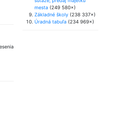
súťaže, predaj majetku
mesta
(249 580×)
Základné školy
(238 337×)
Úradná tabuľa
(234 969×)
esenia