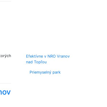
torých
Efektívne v NRO Vranov
nad Topľou
Priemyselný park
nov