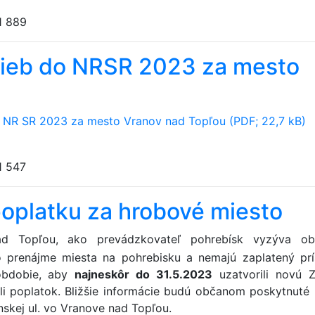
1 889
olieb do NRSR 2023 za mesto
do NR SR 2023 za mesto Vranov nad Topľou (PDF; 22,7 kB)
1 547
poplatku za hrobové miesto
 Topľou, ako prevádzkovateľ pohrebísk vyzýva ob
o prenájme miesta na pohrebisku a nemajú zaplatený prí
obdobie, aby
najneskôr do 31.5.2023
uzat­vorili novú 
li poplatok. Bližšie informácie budú občanom poskytnuté n
skej ul. vo Vranove nad Topľou.