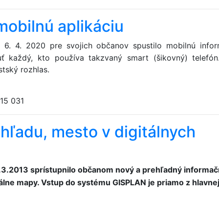
mobilnú aplikáciu
. 4. 2020 pre svojich občanov spustilo mobilnú info
uť každý, kto používa takzvaný smart (šikovný) telefón
tský rozhlas.
15 031
hľadu, mesto v digitálnych
3.2013 sprís­tupnilo občanom nový a prehľadný informa
tálne mapy. Vstup do systému GISPLAN je priamo z hlavne