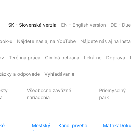
SK
- Slovenská verzia
EN
- English version
DE
- Due
book-u
Nájdete nás aj na YouTube
Nájdete nás aj na Inst
ov
Terénna
práca
Civilná
ochrana
Lekárne
Doprava
tázky a odpovede
Vyhľadávanie
ekty
Všeobecne záväzné
Priemyselný
ta
nariadenia
park
ké
Mestský
Kanc. prvého
Matrika
Doku