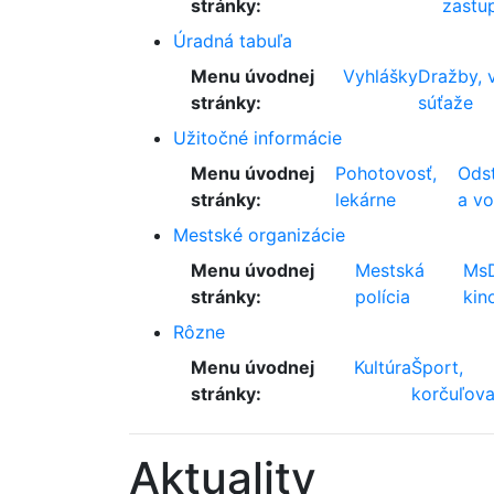
stránky:
zastup
Úradná tabuľa
Menu úvodnej
Vyhlášky
Dražby, 
stránky:
súťaže
Užitočné informácie
Menu úvodnej
Pohotovosť,
Odst
stránky:
lekárne
a v
Mestské organizácie
Menu úvodnej
Mestská
Ms
stránky:
polícia
kin
Rôzne
Menu úvodnej
Kultúra
Šport,
stránky:
korčuľova
Aktuality