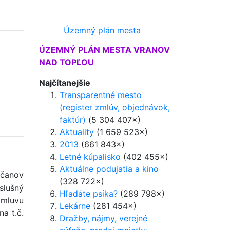
Územný plán mesta
ÚZEMNÝ PLÁN MESTA VRANOV
NAD TOPĽOU
Najčítanejšie
Transparentné mesto
(register zmlúv, objednávok,
faktúr)
(5 304 407×)
Aktuality
(1 659 523×)
2013
(661 843×)
Letné kúpalisko
(402 455×)
Aktuálne podujatia a kino
čanov
(328 722×)
slušný
Hľadáte psíka?
(289 798×)
Zmluvu
Lekárne
(281 454×)
a t.č.
Dražby, nájmy, verejné