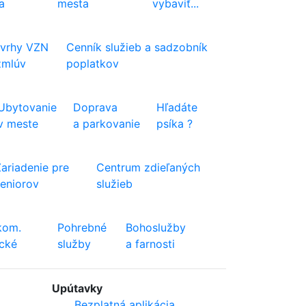
a
mesta
vybaviť...
vrhy VZN
Cenník služieb a sadzobník
zmlúv
poplatkov
Ubytovanie
Doprava
Hľadáte
v meste
a parkovanie
psíka ?
Zariadenie pre
Centrum zdieľaných
seniorov
služieb
kom.
Pohrebné
Bohoslužby
ické
služby
a farnosti
Upútavky
Bezplatná aplikácia