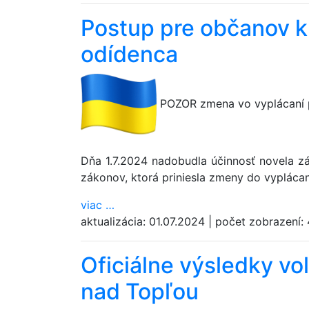
Postup pre občanov k
odídenca
POZOR zmena vo vyplácaní p
Dňa 1.7.2024 nadobudla účinnosť novela z
zákonov, ktorá priniesla zmeny do vypláca
viac
…
aktualizácia:
01.07.2024
|
počet zobrazení:
Oficiálne výsledky v
nad Topľou