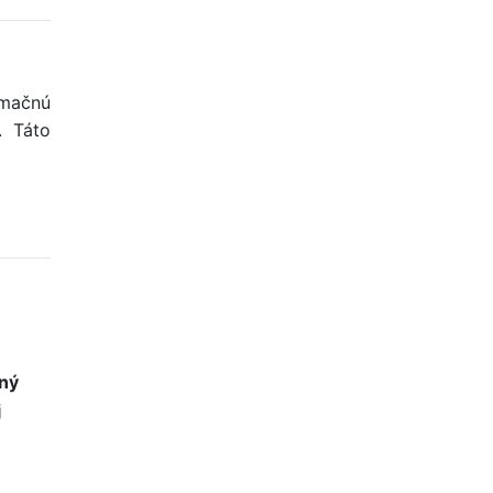
rmačnú
. Táto
čný
j