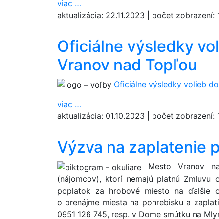
viac
…
aktualizácia:
22.11.2023
|
počet zobrazení:
Oficiálne výsledky v
Vranov nad Topľou
Oficiálne výsledky volieb 
viac
…
aktualizácia:
01.10.2023
|
počet zobrazení:
Výzva na zaplatenie 
Mesto Vranov nad
(nájomcov), ktorí nemajú platnú Zmluvu 
poplatok za hrobové miesto na ďalšie 
o prenájme miesta na pohrebisku a zaplati
0951 126 745, resp. v Dome smútku na Mlyn