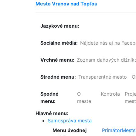
Mesto
Vranov
nad
Topľou
Jazykové menu:
Sociálne médiá:
Nájdete nás aj na Face
Vrchné menu:
Zoznam
daňových
dlžník
Stredné menu:
Transparentné mesto
O
Spodné
O
Kontrola
Proj
menu:
meste
mes
Hlavné menu:
Samospráva mesta
Menu úvodnej
Primátor
Mests