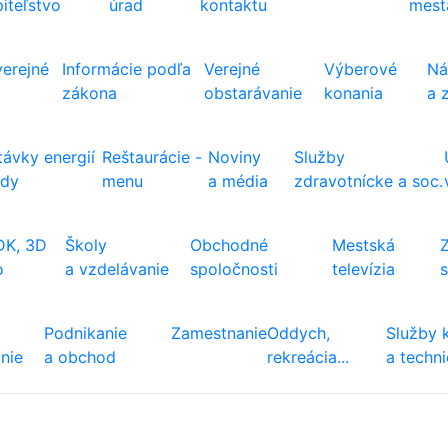
iteľstvo
úrad
kontaktu
mest
verejné
Informácie podľa
Verejné
Výberové
Ná
zákona
obstarávanie
konania
a 
ávky energií
Reštaurácie -
Noviny
Služby
ody
menu
a média
zdravotnícke a soc.
DK, 3D
Školy
Obchodné
Mestská
o
a vzdelávanie
spoločnosti
televízia
Podnikanie
Zamestnanie
Oddych,
Služby 
nie
a obchod
rekreácia...
a techn