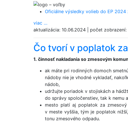
Oficiálne výsledky volieb do EP 2024
viac
…
aktualizácia:
10.06.2024
|
počet zobrazení:
Čo tvorí v poplatok 
1. činnosť nakladania so zmesovým kom
ak máte pri rodinných domoch smetnú 
nádoby nie je vhodné vykladať, nakoľ
nádob,
udržujte poriadok v stojiskách a hád
do správy spoločenstiev, tak k nemu aj
mesto platí aj poplatok za zmesový
v meste vyššia, tým je poplatok nižší,
tonu zmesového odpadu.