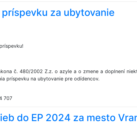
 príspevku za ubytovanie
ríspevku!
ákona č. 480/2002 Z.z. o azyle a o zmene a doplnení niek
nia príspevku na ubytovanie pre odídencov.
4 707
olieb do EP 2024 za mesto Vra