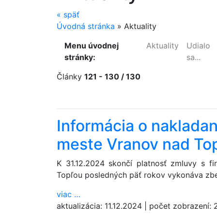
«
späť
Úvodná stránka
»
Aktuality
Menu úvodnej
Aktuality
Udialo
stránky:
sa...
Články
121 - 130 / 130
Informácia o naklada
meste Vranov nad Top
K 31.12.2024 skončí platnosť zmluvy s f
Topľou posledných päť rokov vykonáva zbe
viac
…
aktualizácia:
11.12.2024
|
počet zobrazení: