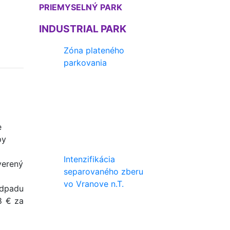
PRIEMYSELNÝ PARK
INDUSTRIAL PARK
Zóna plateného
parkovania
e
py
Intenzifikácia
verený
separovaného zberu
vo Vranove n.T.
odpadu
18 € za