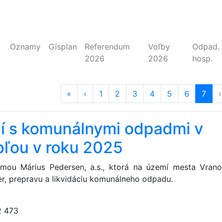
Oznamy
Gisplan
Referendum
Voľby
Odpad.
2026
2026
hosp.
«
prvá strana
‹
predošlá strana
strana
1
strana
2
strana
3
strana
4
strana
5
strana
6
stran
7
(akt
›
ní s komunálnymi odpadmi v
ľou v roku 2025
irmou Márius Pedersen, a.s., ktorá na území mesta Vran
r, prepravu a likvidáciu komunálneho odpadu.
2 473