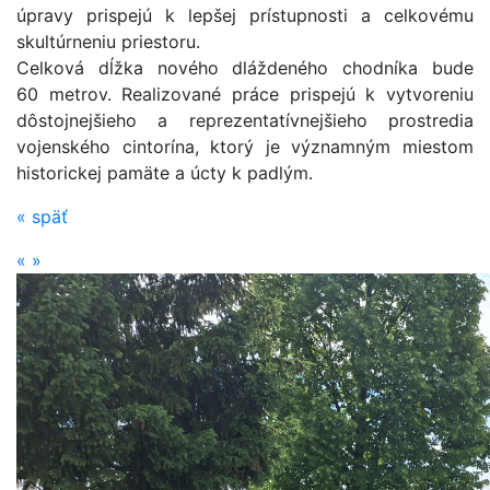
úpravy prispejú k lepšej prístupnosti a celkovému
skultúrneniu priestoru.
Celková dĺžka nového dláždeného chodníka bude
60 metrov. Realizované práce prispejú k vytvoreniu
dôstojnejšieho a reprezentatív­nejšieho prostredia
vojenského cintorína, ktorý je významným miestom
historickej pamäte a úcty k padlým.
«
späť
«
»