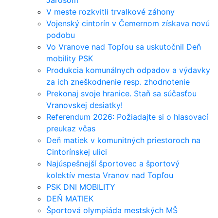
Jarošom
V meste rozkvitli trvalkové záhony
Vojenský cintorín v Čemernom získava novú
podobu
Vo Vranove nad Topľou sa uskutočnil Deň
mobility PSK
Produkcia komunálnych odpadov a výdavky
za ich zneškodnenie resp. zhodnotenie
Prekonaj svoje hranice. Staň sa súčasťou
Vranovskej desiatky!
Referendum 2026: Požiadajte si o hlasovací
preukaz včas
Deň matiek v komunitných priestoroch na
Cintorínskej ulici
Najúspešnejší športovec a športový
kolektív mesta Vranov nad Topľou
PSK DNI MOBILITY
DEŇ MATIEK
Športová olympiáda mestských MŠ