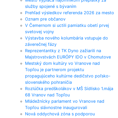
Mesto vypláca nájomníkom preplatky za
služby spojené s bývaním
Prehľad výsledkov referenda 2026 za mesto
Oznam pre občanov
V Čemernom si uctili pamiatku obetí prvej
svetovej vojny
Výstavba nového kolumbária vstupuje do
záverečnej fázy
Reprezentantky z TK Dyno zažiarili na
Majstrovstvách EURÓPY IDO v Chomutove
Mestský dom kultúry vo Vranove nad
Topľou je partnerom projektu
propagujúceho kultúrne dedičstvo poľsko-
slovenského pohraničia
Rozlúčka predškolákov v MŠ Sídlisko 1.mája
68 Vranov nad Topľou
Mládežnícky parlament vo Vranove nad
Topľou slávnostne inaugurovali
Nová oddychová zóna s podporou