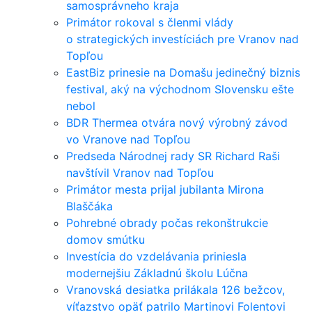
samosprávneho kraja
Primátor rokoval s členmi vlády
o strategických investíciách pre Vranov nad
Topľou
EastBiz prinesie na Domašu jedinečný biznis
festival, aký na východnom Slovensku ešte
nebol
BDR Thermea otvára nový výrobný závod
vo Vranove nad Topľou
Predseda Národnej rady SR Richard Raši
navštívil Vranov nad Topľou
Primátor mesta prijal jubilanta Mirona
Blaščáka
Pohrebné obrady počas rekonštrukcie
domov smútku
Investícia do vzdelávania priniesla
modernejšiu Základnú školu Lúčna
Vranovská desiatka prilákala 126 bežcov,
víťazstvo opäť patrilo Martinovi Folentovi