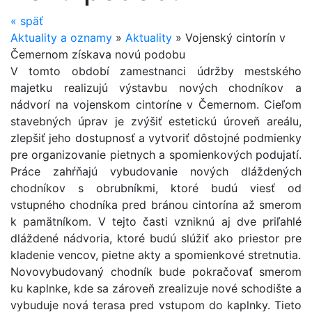
«
späť
Aktuality a oznamy
»
Aktuality
»
Vojenský cintorín v
Čemernom získava novú podobu
V tomto období zamestnanci údržby mestského
majetku realizujú výstavbu nových chodníkov a
nádvorí na vojenskom cintoríne v Čemernom. Cieľom
stavebných úprav je zvýšiť estetickú úroveň areálu,
zlepšiť jeho dostupnosť a vytvoriť dôstojné podmienky
pre organizovanie pietnych a spomienkových podujatí.
Práce zahŕňajú vybudovanie nových dláždených
chodníkov s obrubníkmi, ktoré budú viesť od
vstupného chodníka pred bránou cintorína až smerom
k pamätníkom. V tejto časti vzniknú aj dve priľahlé
dláždené nádvoria, ktoré budú slúžiť ako priestor pre
kladenie vencov, pietne akty a spomienkové stretnutia.
Novovybudovaný chodník bude pokračovať smerom
ku kaplnke, kde sa zároveň zrealizuje nové schodište a
vybuduje nová terasa pred vstupom do kaplnky. Tieto