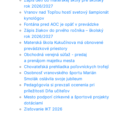
Zápis detí do materskej školy pre školský
rok 2026/2027
Vranov nad Topľou hostí svetový šampionát
kynológov
Fontána pred AOC je opäť v prevádzke
Zápis žiakov do prvého ročníka – školský
rok 2026/2027
Materská škola Kukučínova má obnovené
prevádzkové priestory
Obchodná verejná súťaž - predaj
a prenájom majetku mesta
Chovateľská prehliadka poľovníckych trofejí
Osobnosť vranovského športu Marián
Smolák oslávila svoje jubileum
Pedagógovia si prevzali ocenenia pri
príležitosti Dňa učiteľov
Mesto podporí cirkevné a športové projekty
dotáciami
Zisťovanie IKT 2026