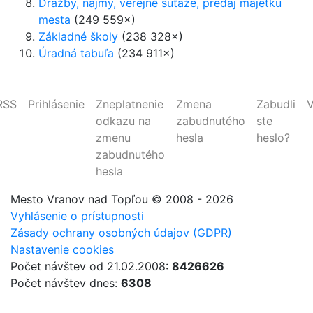
Dražby, nájmy, verejné súťaže, predaj majetku
mesta
(249 559×)
Základné školy
(238 328×)
Úradná tabuľa
(234 911×)
RSS
Prihlásenie
Zneplatnenie
Zmena
Zabudli
V
odkazu na
zabudnutého
ste
zmenu
hesla
heslo?
zabudnutého
hesla
Mesto Vranov nad Topľou
© 2008 - 2026
Vyhlásenie o prístupnosti
Zásady ochrany osobných údajov (GDPR)
Nastavenie cookies
Počet návštev od 21.02.2008:
8426626
Počet návštev dnes:
6308