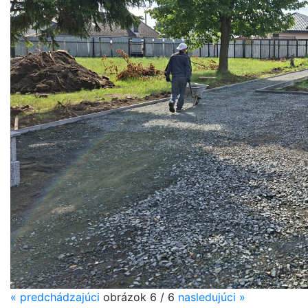
«
predchádzajúci
obrázok
6 / 6
nasledujúci
»