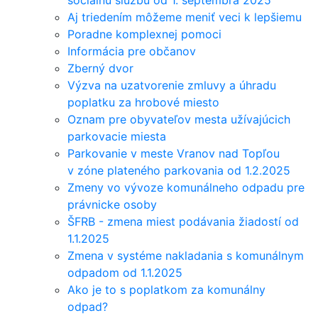
sociálnu službu od 1. septembra 2025
Aj triedením môžeme meniť veci k lepšiemu
Poradne komplexnej pomoci
Informácia pre občanov
Zberný dvor
Výzva na uzatvorenie zmluvy a úhradu
poplatku za hrobové miesto
Oznam pre obyvateľov mesta užívajúcich
parkovacie miesta
Parkovanie v meste Vranov nad Topľou
v zóne plateného parkovania od 1.2.2025
Zmeny vo vývoze komunálneho odpadu pre
právnicke osoby
ŠFRB - zmena miest podávania žiadostí od
1.1.2025
Zmena v systéme nakladania s komunálnym
odpadom od 1.1.2025
Ako je to s poplatkom za komunálny
odpad?