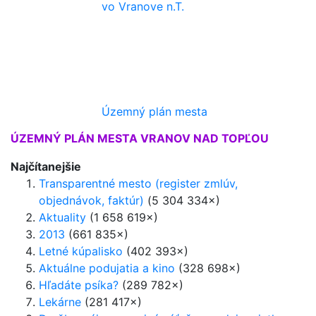
vo Vranove n.T.
Územný plán mesta
ÚZEMNÝ PLÁN MESTA VRANOV NAD TOPĽOU
Najčítanejšie
Transparentné mesto (register zmlúv,
objednávok, faktúr)
(5 304 334×)
Aktuality
(1 658 619×)
2013
(661 835×)
Letné kúpalisko
(402 393×)
Aktuálne podujatia a kino
(328 698×)
Hľadáte psíka?
(289 782×)
Lekárne
(281 417×)