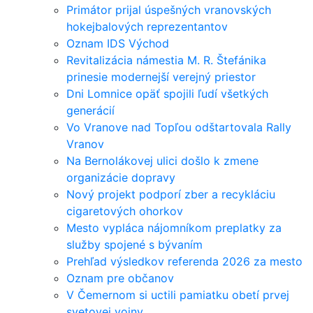
Primátor prijal úspešných vranovských
hokejbalových reprezentantov
Oznam IDS Východ
Revitalizácia námestia M. R. Štefánika
prinesie modernejší verejný priestor
Dni Lomnice opäť spojili ľudí všetkých
generácií
Vo Vranove nad Topľou odštartovala Rally
Vranov
Na Bernolákovej ulici došlo k zmene
organizácie dopravy
Nový projekt podporí zber a recykláciu
cigaretových ohorkov
Mesto vypláca nájomníkom preplatky za
služby spojené s bývaním
Prehľad výsledkov referenda 2026 za mesto
Oznam pre občanov
V Čemernom si uctili pamiatku obetí prvej
svetovej vojny