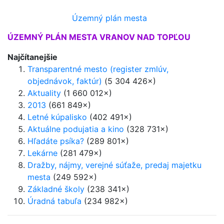
Územný plán mesta
ÚZEMNÝ PLÁN MESTA VRANOV NAD TOPĽOU
Najčítanejšie
Transparentné mesto (register zmlúv,
objednávok, faktúr)
(5 304 426×)
Aktuality
(1 660 012×)
2013
(661 849×)
Letné kúpalisko
(402 491×)
Aktuálne podujatia a kino
(328 731×)
Hľadáte psíka?
(289 801×)
Lekárne
(281 479×)
Dražby, nájmy, verejné súťaže, predaj majetku
mesta
(249 592×)
Základné školy
(238 341×)
Úradná tabuľa
(234 982×)