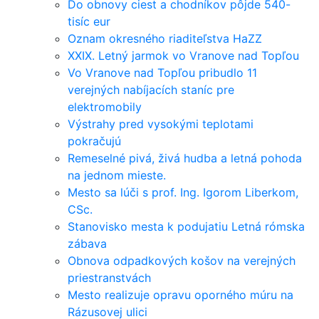
Do obnovy ciest a chodníkov pôjde 540-
tisíc eur
Oznam okresného riaditeľstva HaZZ
XXIX. Letný jarmok vo Vranove nad Topľou
Vo Vranove nad Topľou pribudlo 11
verejných nabíjacích staníc pre
elektromobily
Výstrahy pred vysokými teplotami
pokračujú
Remeselné pivá, živá hudba a letná pohoda
na jednom mieste.
Mesto sa lúči s prof. Ing. Igorom Liberkom,
CSc.
Stanovisko mesta k podujatiu Letná rómska
zábava
Obnova odpadkových košov na verejných
priestranstvách
Mesto realizuje opravu oporného múru na
Rázusovej ulici