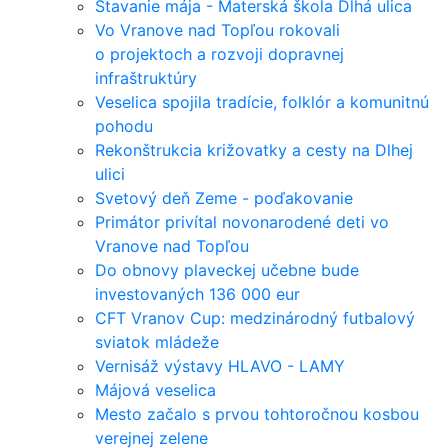
Stavanie mája - Materská škola Dlhá ulica
Vo Vranove nad Topľou rokovali
o projektoch a rozvoji dopravnej
infraštruktúry
Veselica spojila tradície, folklór a komunitnú
pohodu
Rekonštrukcia križovatky a cesty na Dlhej
ulici
Svetový deň Zeme - poďakovanie
Primátor privítal novonarodené deti vo
Vranove nad Topľou
Do obnovy plaveckej učebne bude
investovaných 136 000 eur
CFT Vranov Cup: medzinárodný futbalový
sviatok mládeže
Vernisáž výstavy HLAVO - LAMY
Májová veselica
Mesto začalo s prvou tohtoročnou kosbou
verejnej zelene