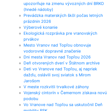
upozorňuje na zmenu vývozných dní BRKO
(hnedé nádoby)
Prevádzka materských škôl počas letných
prázdnin 2026
Výberové konanie
Ekologická rozprávka pre vranovských
prvákov
Mesto Vranov nad Topľou obnovuje
vodorovné dopravné značenie
Dni mesta Vranov nad Topľou 2026
Deň otvorených dverí v Štátnom archíve
Deti vo Vranove nad Topľou, aj napriek
dažďu, oslávili svoj sviatok s Mirom
Jarošom
V meste rozkvitli trvalkové záhony
Vojenský cintorín v Čemernom získava novú
podobu
Vo Vranove nad Topľou sa uskutočnil Deň
mobility PSK