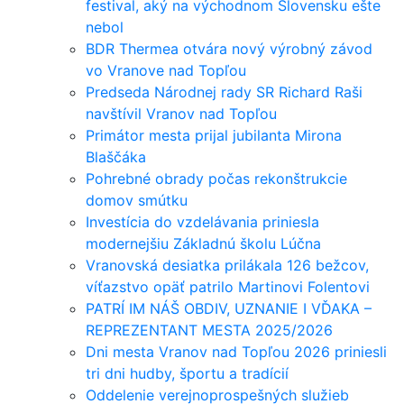
festival, aký na východnom Slovensku ešte
nebol
BDR Thermea otvára nový výrobný závod
vo Vranove nad Topľou
Predseda Národnej rady SR Richard Raši
navštívil Vranov nad Topľou
Primátor mesta prijal jubilanta Mirona
Blaščáka
Pohrebné obrady počas rekonštrukcie
domov smútku
Investícia do vzdelávania priniesla
modernejšiu Základnú školu Lúčna
Vranovská desiatka prilákala 126 bežcov,
víťazstvo opäť patrilo Martinovi Folentovi
PATRÍ IM NÁŠ OBDIV, UZNANIE I VĎAKA –
REPREZENTANT MESTA 2025/2026
Dni mesta Vranov nad Topľou 2026 priniesli
tri dni hudby, športu a tradícií
Oddelenie verejnoprospešných služieb