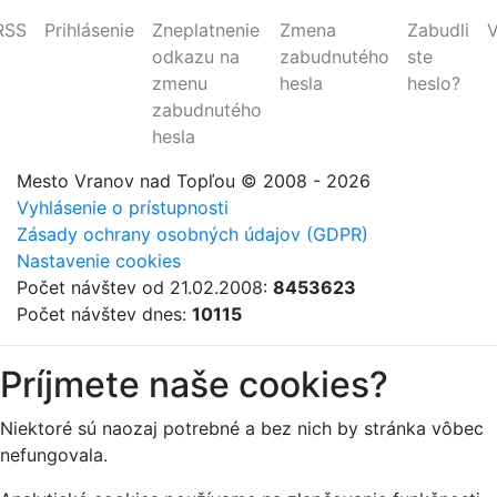
RSS
Prihlásenie
Zneplatnenie
Zmena
Zabudli
V
odkazu na
zabudnutého
ste
zmenu
hesla
heslo?
zabudnutého
hesla
Mesto Vranov nad Topľou
© 2008 - 2026
Vyhlásenie o prístupnosti
Zásady ochrany osobných údajov (GDPR)
Nastavenie cookies
Počet návštev od 21.02.2008:
8453623
Počet návštev dnes:
10115
Príjmete naše cookies?
Niektoré sú naozaj potrebné a bez nich by stránka vôbec
nefungovala.