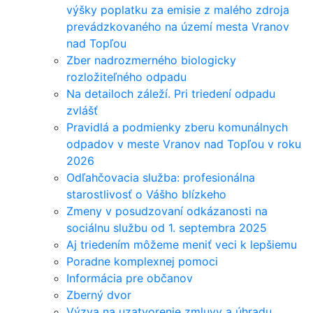
výšky poplatku za emisie z malého zdroja
prevádzkovaného na území mesta Vranov
nad Topľou
Zber nadrozmerného biologicky
rozložiteľného odpadu
Na detailoch záleží. Pri triedení odpadu
zvlášť
Pravidlá a podmienky zberu komunálnych
odpadov v meste Vranov nad Topľou v roku
2026
Odľahčovacia služba: profesionálna
starostlivosť o Vášho blízkeho
Zmeny v posudzovaní odkázanosti na
sociálnu službu od 1. septembra 2025
Aj triedením môžeme meniť veci k lepšiemu
Poradne komplexnej pomoci
Informácia pre občanov
Zberný dvor
Výzva na uzatvorenie zmluvy a úhradu