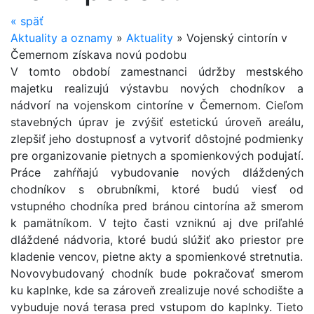
«
späť
Aktuality a oznamy
»
Aktuality
»
Vojenský cintorín v
Čemernom získava novú podobu
V tomto období zamestnanci údržby mestského
majetku realizujú výstavbu nových chodníkov a
nádvorí na vojenskom cintoríne v Čemernom. Cieľom
stavebných úprav je zvýšiť estetickú úroveň areálu,
zlepšiť jeho dostupnosť a vytvoriť dôstojné podmienky
pre organizovanie pietnych a spomienkových podujatí.
Práce zahŕňajú vybudovanie nových dláždených
chodníkov s obrubníkmi, ktoré budú viesť od
vstupného chodníka pred bránou cintorína až smerom
k pamätníkom. V tejto časti vzniknú aj dve priľahlé
dláždené nádvoria, ktoré budú slúžiť ako priestor pre
kladenie vencov, pietne akty a spomienkové stretnutia.
Novovybudovaný chodník bude pokračovať smerom
ku kaplnke, kde sa zároveň zrealizuje nové schodište a
vybuduje nová terasa pred vstupom do kaplnky. Tieto