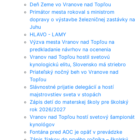
Deň Zeme vo Vranove nad Topľou
Primátor mesta rokoval s ministrom
dopravy o výstavbe železničnej zastávky na
Juhu
HLAVO - LAMY
Výzva mesta Vranov nad Topľou na
predkladanie návrhov na ocenenia
Vranov nad Topľou hostil svetovú
kynologickú elitu, Slovensko má striebro
Priateľský nočný beh vo Vranove nad
Topľou
Slávnostné prijatie delegácií a hostí
majstrovstiev sveta v stopách
Zápis detí do materskej školy pre školský
rok 2026/2027
Vranov nad Topľou hostí svetový šampionát
kynológov
Fontána pred AOC je opäť v prevádzke
Zápis žiakov do prvého ročníka – školský