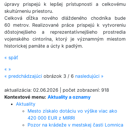
úpravy prispejú k lepšej prístupnosti a celkovému
skultúrneniu priestoru.
Celková dĺžka nového dláždeného chodníka bude
60 metrov. Realizované práce prispejú k vytvoreniu
dôstojnejšieho a reprezentatív­nejšieho prostredia
vojenského cintorína, ktorý je významným miestom
historickej pamäte a úcty k padlým.
«
späť
«
»
«
predchádzajúci
obrázok
3 / 6
nasledujúci
»
aktualizácia:
02.06.2026
|
počet zobrazení:
918
Kontextové menu:
Aktuality a oznamy
Aktuality
Mesto získalo dotáciu vo výške viac ako
420 000 EUR z MIRRI
Pozor na krádeže v mestskej časti Lomnica