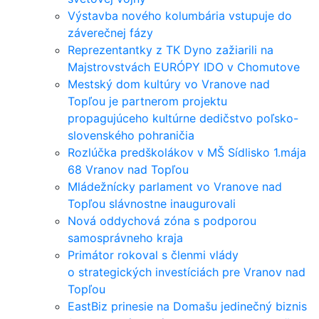
Výstavba nového kolumbária vstupuje do
záverečnej fázy
Reprezentantky z TK Dyno zažiarili na
Majstrovstvách EURÓPY IDO v Chomutove
Mestský dom kultúry vo Vranove nad
Topľou je partnerom projektu
propagujúceho kultúrne dedičstvo poľsko-
slovenského pohraničia
Rozlúčka predškolákov v MŠ Sídlisko 1.mája
68 Vranov nad Topľou
Mládežnícky parlament vo Vranove nad
Topľou slávnostne inaugurovali
Nová oddychová zóna s podporou
samosprávneho kraja
Primátor rokoval s členmi vlády
o strategických investíciách pre Vranov nad
Topľou
EastBiz prinesie na Domašu jedinečný biznis