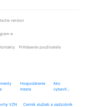
tsche version
agram-e
Kontakty
Prihlásenie
používateľa
menty
Hospodárenie
Ako
a
mesta
vybaviť...
vrhy VZN
Cenník služieb a sadzobník