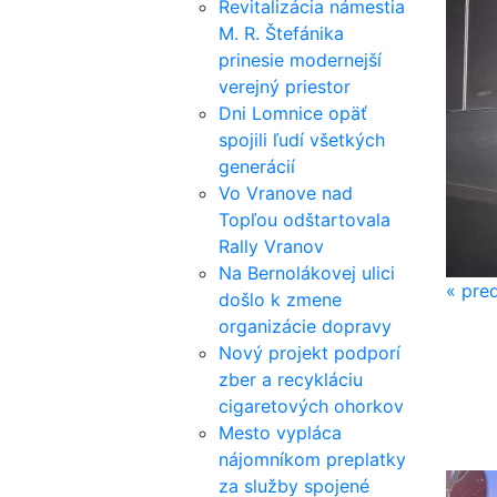
Revitalizácia námestia
M. R. Štefánika
prinesie modernejší
verejný priestor
Dni Lomnice opäť
spojili ľudí všetkých
generácií
Vo Vranove nad
Topľou odštartovala
Rally Vranov
Na Bernolákovej ulici
«
pred
došlo k zmene
organizácie dopravy
Nový projekt podporí
zber a recykláciu
cigaretových ohorkov
Mesto vypláca
nájomníkom preplatky
za služby spojené