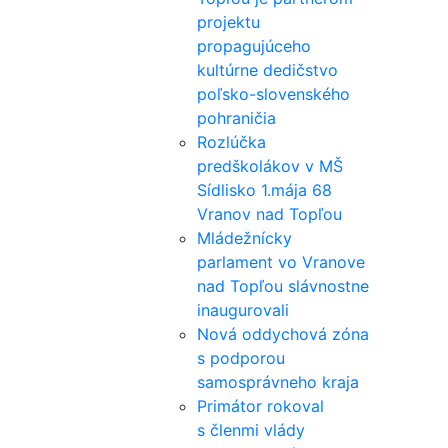
projektu
propagujúceho
kultúrne dedičstvo
poľsko-slovenského
pohraničia
Rozlúčka
predškolákov v MŠ
Sídlisko 1.mája 68
Vranov nad Topľou
Mládežnícky
parlament vo Vranove
nad Topľou slávnostne
inaugurovali
Nová oddychová zóna
s podporou
samosprávneho kraja
Primátor rokoval
s členmi vlády