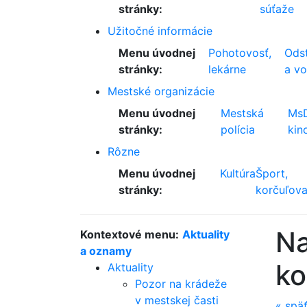
stránky:
súťaže
Užitočné informácie
Menu úvodnej
Pohotovosť,
Odst
stránky:
lekárne
a v
Mestské organizácie
Menu úvodnej
Mestská
Ms
stránky:
polícia
kin
Rôzne
Menu úvodnej
Kultúra
Šport,
stránky:
korčuľova
Na
Kontextové menu:
Aktuality
a oznamy
ko
Aktuality
Pozor na krádeže
v mestskej časti
«
spä