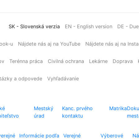
SK
- Slovenská verzia
EN
- English version
DE
- Due
book-u
Nájdete nás aj na YouTube
Nájdete nás aj na Inst
ov
Terénna
práca
Civilná
ochrana
Lekárne
Doprava
tázky a odpovede
Vyhľadávanie
ké
Mestský
Kanc. prvého
Matrika
Doku
iteľstvo
úrad
kontaktu
mest
verejné
Informácie podľa
Verejné
Výberové
Ná