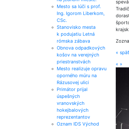
spevá
Mesto sa lúči s prof.
Tradi
Ing. Igorom Liberkom,
doras
CSc.
šport
Stanovisko mesta
krajs
k podujatiu Letná
rómska zábava
Zozna
Obnova odpadkových
«
spä
košov na verejných
priestranstvách
«
»
Mesto realizuje opravu
oporného múru na
Rázusovej ulici
Primátor prijal
úspešných
vranovských
hokejbalových
reprezentantov
Oznam IDS Východ