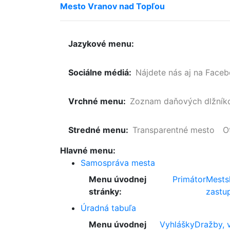
Mesto
Vranov
nad
Topľou
Jazykové menu:
Sociálne médiá:
Nájdete nás aj na Face
Vrchné menu:
Zoznam
daňových
dlžník
Stredné menu:
Transparentné mesto
O
Hlavné menu:
Samospráva mesta
Menu úvodnej
Primátor
Mests
stránky:
zastup
Úradná tabuľa
Menu úvodnej
Vyhlášky
Dražby, 