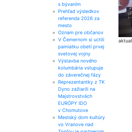
s bývaním
Prehľad výsledkov
referenda 2026 za
mesto
Oznam pre občanov
V Čemernom si uctili
aktual
pamiatku obetí prvej
svetovej vojny
Výstavba nového
kolumbária vstupuje
do záverečnej fázy
Reprezentantky z TK
Dyno zažiarili na
Majstrovstvách
EURÓPY IDO
v Chomutove
Mestský dom kultúry
vo Vranove nad
Topľou je partnerom