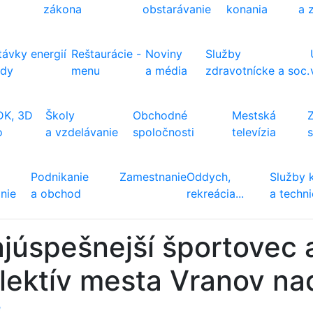
zákona
obstarávanie
konania
a 
ávky energií
Reštaurácie -
Noviny
Služby
ody
menu
a média
zdravotnícke a soc.
DK, 3D
Školy
Obchodné
Mestská
o
a vzdelávanie
spoločnosti
televízia
Podnikanie
Zamestnanie
Oddych,
Služby 
nie
a obchod
rekreácia...
a techn
júspešnejší športovec 
lektív mesta Vranov na
ť