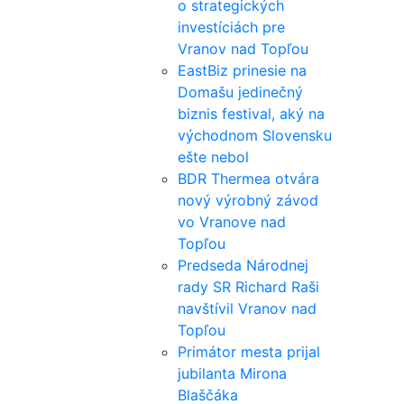
o strategických
investíciách pre
Vranov nad Topľou
EastBiz prinesie na
Domašu jedinečný
biznis festival, aký na
východnom Slovensku
ešte nebol
BDR Thermea otvára
nový výrobný závod
vo Vranove nad
Topľou
Predseda Národnej
rady SR Richard Raši
navštívil Vranov nad
Topľou
Primátor mesta prijal
jubilanta Mirona
Blaščáka