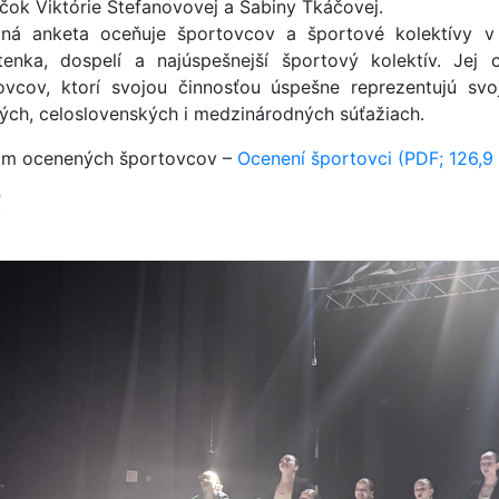
čok Viktórie Štefanovovej a Sabiny Tkáčovej.
čná anketa oceňuje športovcov a športové kolektívy v 
tenka, dospelí a najúspešnejší športový kolektív. Jej
ovcov, ktorí svojou činnosťou úspešne reprezentujú s
kých, celoslovenských i medzinárodných súťažiach.
m ocenených športovcov –
Ocenení športovci (PDF; 126,9
ť