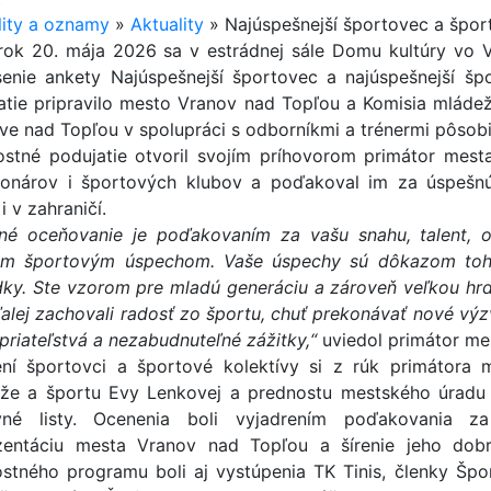
lity a oznamy
»
Aktuality
»
Najúspešnejší športovec a špor
rok 20. mája 2026 sa v estrádnej sále Domu kultúry vo 
senie ankety Najúspešnejší športovec a najúspešnejší š
atie pripravilo mesto Vranov nad Topľou a Komisia mládež
ve nad Topľou v spolupráci s odborníkmi a trénermi pôsob
ostné podujatie otvoril svojím príhovorom primátor mesta
ionárov i športových klubov a poďakoval im za úspešn
 v zahraničí.
né oceňovanie je poďakovaním za vašu snahu, talent, o
m športovým úspechom. Vaše úspechy sú dôkazom toho
dky. Ste vzorom pre mladú generáciu a zároveň veľkou hrd
ďalej zachovali radosť zo športu, chuť prekonávať nové výz
 priateľstvá a nezabudnuteľné zážitky,“
uviedol primátor me
ní športovci a športové kolektívy si z rúk primátora 
že a športu Evy Lenkovej a prednostu mestského úradu 
né listy. Ocenenia boli vyjadrením poďakovania z
zentáciu mesta Vranov nad Topľou a šírenie jeho dob
ostného programu boli aj vystúpenia TK Tinis, členky Špo