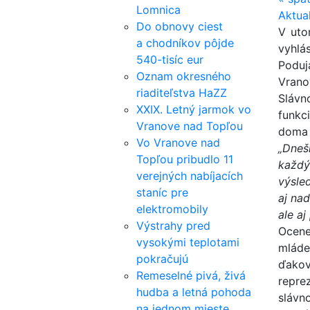
Lomnica
Aktua
Do obnovy ciest
V uto
a chodníkov pôjde
vyhlá
540-tisíc eur
Poduj
Oznam okresného
Vrano
riaditeľstva HaZZ
Slávn
XXIX. Letný jarmok vo
funkc
Vranove nad Topľou
doma i
Vo Vranove nad
„Dneš
Topľou pribudlo 11
každý
verejných nabíjacích
výsle
staníc pre
aj na
elektromobily
ale aj
Výstrahy pred
Ocene
vysokými teplotami
mláde
pokračujú
ďakov
Remeselné pivá, živá
repre
hudba a letná pohoda
slávn
na jednom mieste.