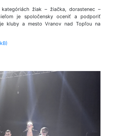
kategóriách žiak – žiačka, dorastenec –
 cieľom je spoločensky oceniť a podporiť
voje kluby a mesto Vranov nad Topľou na
 kB)