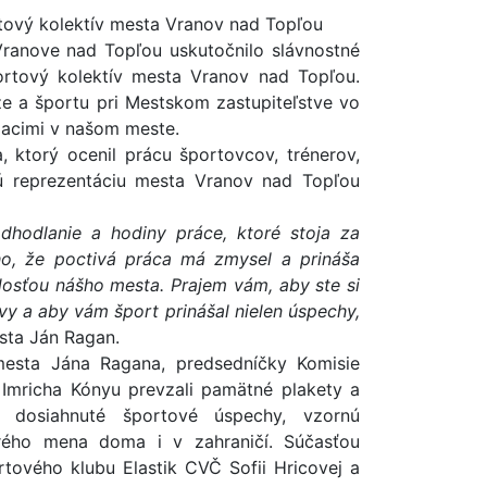
tový kolektív mesta Vranov nad Topľou
Vranove nad Topľou uskutočnilo slávnostné
portový kolektív mesta Vranov nad Topľou.
e a športu pri Mestskom zastupiteľstve vo
iacimi v našom meste.
, ktorý ocenil prácu športovcov, trénerov,
ú reprezentáciu mesta Vranov nad Topľou
dhodlanie a hodiny práce, ktoré stoja za
, že poctivá práca má zmysel a prináša
osťou nášho mesta. Prajem vám, aby ste si
vy a aby vám šport prinášal nielen úspechy,
sta Ján Ragan.
mesta Jána Ragana, predsedníčky Komisie
Imricha Kónyu prevzali pamätné plakety a
a dosiahnuté športové úspechy, vzornú
rého mena doma i v zahraničí. Súčasťou
rtového klubu Elastik CVČ Sofii Hricovej a