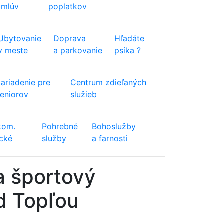
zmlúv
poplatkov
Ubytovanie
Doprava
Hľadáte
v meste
a parkovanie
psíka ?
Zariadenie pre
Centrum zdieľaných
seniorov
služieb
kom.
Pohrebné
Bohoslužby
ické
služby
a farnosti
a športový
d Topľou