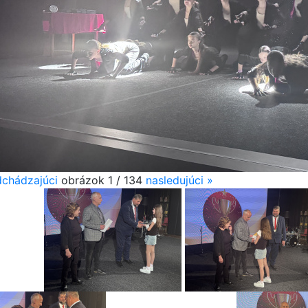
chádzajúci
obrázok
1 / 134
nasledujúci
»