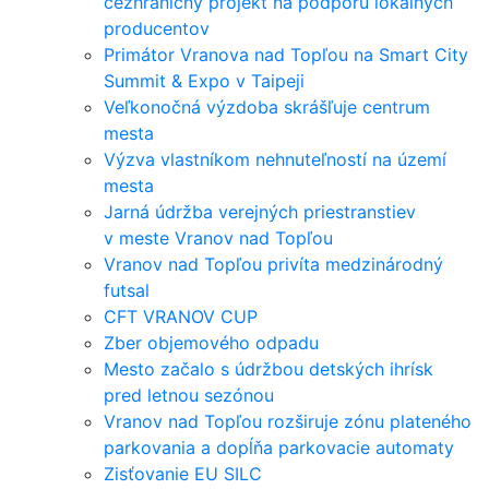
cezhraničný projekt na podporu lokálnych
producentov
Primátor Vranova nad Topľou na Smart City
Summit & Expo v Taipeji
Veľkonočná výzdoba skrášľuje centrum
mesta
Výzva vlastníkom nehnuteľností na území
mesta
Jarná údržba verejných priestranstiev
v meste Vranov nad Topľou
Vranov nad Topľou privíta medzinárodný
futsal
CFT VRANOV CUP
Zber objemového odpadu
Mesto začalo s údržbou detských ihrísk
pred letnou sezónou
Vranov nad Topľou rozširuje zónu plateného
parkovania a dopĺňa parkovacie automaty
Zisťovanie EU SILC