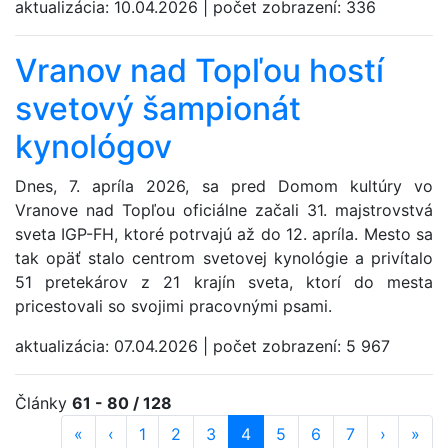
aktualizácia:
10.04.2026
|
počet zobrazení:
336
Vranov nad Topľou hostí
svetový šampionát
kynológov
Dnes, 7. apríla 2026, sa pred Domom kultúry vo
Vranove nad Topľou oficiálne začali 31. majstrovstvá
sveta IGP-FH, ktoré potrvajú až do 12. apríla. Mesto sa
tak opäť stalo centrom svetovej kynológie a privítalo
51 pretekárov z 21 krajín sveta, ktorí do mesta
pricestovali so svojimi pracovnými psami.
aktualizácia:
07.04.2026
|
počet zobrazení:
5 967
Články
61 - 80 / 128
«
prvá strana
‹
predošlá strana
strana
1
strana
2
strana
3
strana
4
(aktuálna)
strana
5
strana
6
strana
7
ďalšia st
›
posl
»