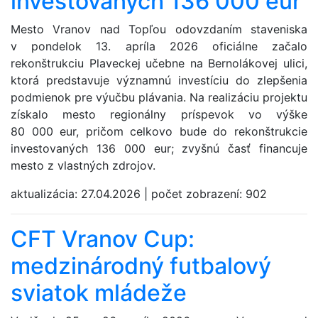
investovaných 136 000 eur
Mesto Vranov nad Topľou odovzdaním staveniska
v pondelok 13. apríla 2026 oficiálne začalo
rekonštrukciu Plaveckej učebne na Bernolákovej ulici,
ktorá predstavuje významnú investíciu do zlepšenia
podmienok pre výučbu plávania. Na realizáciu projektu
získalo mesto regionálny príspevok vo výške
80 000 eur, pričom celkovo bude do rekonštrukcie
investovaných 136 000 eur; zvyšnú časť financuje
mesto z vlastných zdrojov.
aktualizácia:
27.04.2026
|
počet zobrazení:
902
CFT Vranov Cup:
medzinárodný futbalový
sviatok mládeže