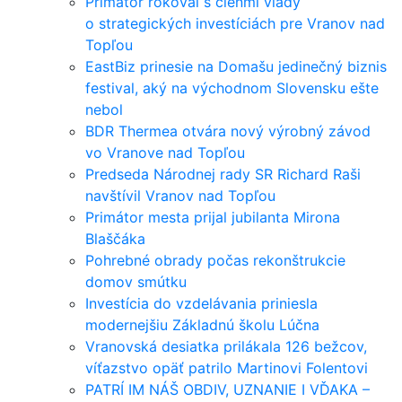
Primátor rokoval s členmi vlády
o strategických investíciách pre Vranov nad
Topľou
EastBiz prinesie na Domašu jedinečný biznis
festival, aký na východnom Slovensku ešte
nebol
BDR Thermea otvára nový výrobný závod
vo Vranove nad Topľou
Predseda Národnej rady SR Richard Raši
navštívil Vranov nad Topľou
Primátor mesta prijal jubilanta Mirona
Blaščáka
Pohrebné obrady počas rekonštrukcie
domov smútku
Investícia do vzdelávania priniesla
modernejšiu Základnú školu Lúčna
Vranovská desiatka prilákala 126 bežcov,
víťazstvo opäť patrilo Martinovi Folentovi
PATRÍ IM NÁŠ OBDIV, UZNANIE I VĎAKA –