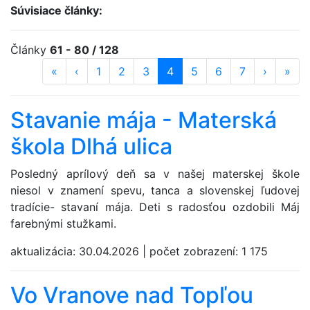
Súvisiace články:
Články
61 - 80 / 128
«
prvá strana
‹
predošlá strana
strana
1
strana
2
strana
3
strana
4
(aktuálna)
strana
5
strana
6
strana
7
ďalšia st
›
posl
»
Stavanie mája - Materská
škola Dlhá ulica
Posledný aprílový deň sa v našej materskej škole
niesol v znamení spevu, tanca a slovenskej ľudovej
tradície- stavaní mája. Deti s radosťou ozdobili Máj
farebnými stužkami.
aktualizácia:
30.04.2026
|
počet zobrazení:
1 175
Vo Vranove nad Topľou