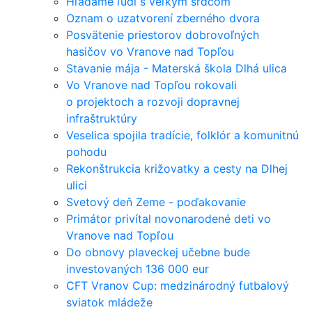
Hľadáme ľudí s veľkým srdcom
Oznam o uzatvorení zberného dvora
Posvätenie priestorov dobrovoľných
hasičov vo Vranove nad Topľou
Stavanie mája - Materská škola Dlhá ulica
Vo Vranove nad Topľou rokovali
o projektoch a rozvoji dopravnej
infraštruktúry
Veselica spojila tradície, folklór a komunitnú
pohodu
Rekonštrukcia križovatky a cesty na Dlhej
ulici
Svetový deň Zeme - poďakovanie
Primátor privítal novonarodené deti vo
Vranove nad Topľou
Do obnovy plaveckej učebne bude
investovaných 136 000 eur
CFT Vranov Cup: medzinárodný futbalový
sviatok mládeže