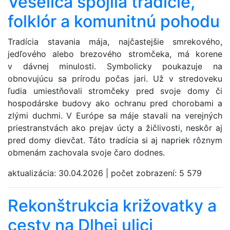
Veselica spojila tradície,
folklór a komunitnú pohodu
Tradícia stavania mája, najčastejšie smrekového,
jedľového alebo brezového stromčeka, má korene
v dávnej minulosti. Symbolicky poukazuje na
obnovujúcu sa prírodu počas jari. Už v stredoveku
ľudia umiestňovali stromčeky pred svoje domy či
hospodárske budovy ako ochranu pred chorobami a
zlými duchmi. V Európe sa máje stavali na verejných
priestranstvách ako prejav úcty a žičlivosti, neskôr aj
pred domy dievčat. Táto tradícia si aj napriek rôznym
obmenám zachovala svoje čaro dodnes.
aktualizácia:
30.04.2026
|
počet zobrazení:
5 579
Rekonštrukcia križovatky a
cesty na Dlhej ulici