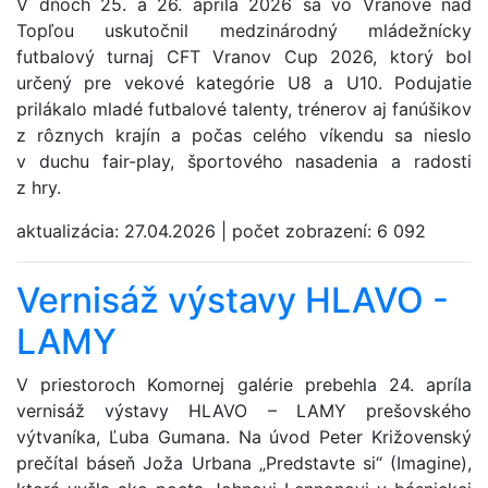
V dňoch 25. a 26. apríla 2026 sa vo Vranove nad
Topľou uskutočnil medzinárodný mládežnícky
futbalový turnaj CFT Vranov Cup 2026, ktorý bol
určený pre vekové kategórie U8 a U10. Podujatie
prilákalo mladé futbalové talenty, trénerov aj fanúšikov
z rôznych krajín a počas celého víkendu sa nieslo
v duchu fair-play, športového nasadenia a radosti
z hry.
aktualizácia:
27.04.2026
|
počet zobrazení:
6 092
Vernisáž výstavy HLAVO -
LAMY
V priestoroch Komornej galérie prebehla 24. apríla
vernisáž výstavy HLAVO – LAMY prešovského
výtvaníka, Ľuba Gumana. Na úvod Peter Križovenský
prečítal báseň Joža Urbana „Predstavte si“ (Imagine),