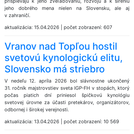
prispievajú k jeho zveľaďovaniu, rozvoju a k šíreniu
jeho dobrého mena nielen na Slovensku, ale aj
v zahraničí.
aktualizácia:
15.04.2026
|
počet zobrazení:
607
Vranov nad Topľou hostil
svetovú kynologickú elitu,
Slovensko má striebro
V nedeľu 12. apríla 2026 bol slávnostne ukončený
31. ročník majstrovstiev sveta IGP-FH v stopách, ktorý
počas piatich dní priniesol špičkovú kynológiu
svetovej úrovne za účasti pretekárov, organizátorov,
odbornej i širokej verejnosti.
aktualizácia:
13.04.2026
|
počet zobrazení:
10 569