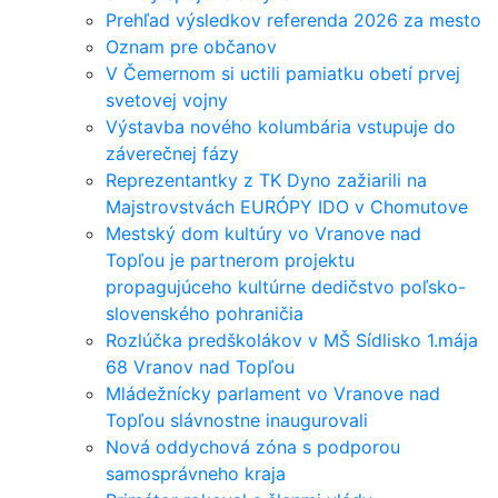
Prehľad výsledkov referenda 2026 za mesto
Oznam pre občanov
V Čemernom si uctili pamiatku obetí prvej
svetovej vojny
Výstavba nového kolumbária vstupuje do
záverečnej fázy
Reprezentantky z TK Dyno zažiarili na
Majstrovstvách EURÓPY IDO v Chomutove
Mestský dom kultúry vo Vranove nad
Topľou je partnerom projektu
propagujúceho kultúrne dedičstvo poľsko-
slovenského pohraničia
Rozlúčka predškolákov v MŠ Sídlisko 1.mája
68 Vranov nad Topľou
Mládežnícky parlament vo Vranove nad
Topľou slávnostne inaugurovali
Nová oddychová zóna s podporou
samosprávneho kraja