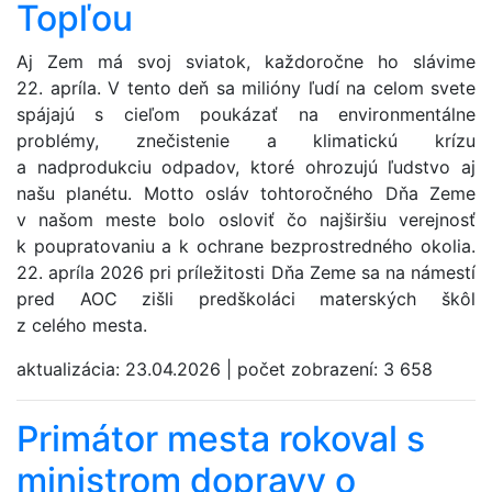
Topľou
Aj Zem má svoj sviatok, každoročne ho slávime
22. apríla. V tento deň sa milióny ľudí na celom svete
spájajú s cieľom poukázať na environmentálne
problémy, znečistenie a klimatickú krízu
a nadprodukciu odpadov, ktoré ohrozujú ľudstvo aj
našu planétu. Motto osláv tohtoročného Dňa Zeme
v našom meste bolo osloviť čo najširšiu verejnosť
k poupratovaniu a k ochrane bezprostredného okolia.
22. apríla 2026 pri príležitosti Dňa Zeme sa na námestí
pred AOC zišli predškoláci materských škôl
z celého mesta.
aktualizácia:
23.04.2026
|
počet zobrazení:
3 658
Primátor mesta rokoval s
ministrom dopravy o