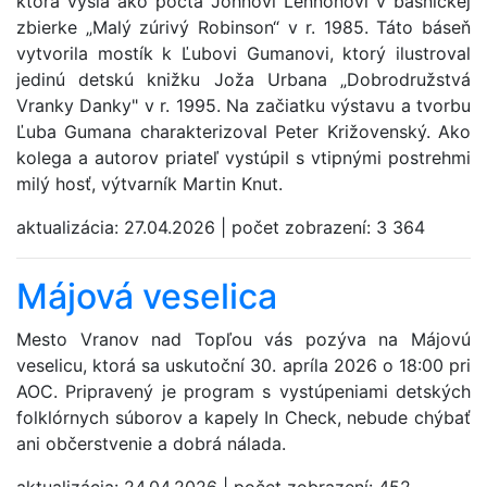
ktorá vyšla ako pocta Johnovi Lennonovi v básnickej
zbierke „Malý zúrivý Robinson“ v r. 1985. Táto báseň
vytvorila mostík k Ľubovi Gumanovi, ktorý ilustroval
jedinú detskú knižku Joža Urbana „Dobrodružstvá
Vranky Danky" v r. 1995. Na začiatku výstavu a tvorbu
Ľuba Gumana charakterizoval Peter Križovenský. Ako
kolega a autorov priateľ vystúpil s vtipnými postrehmi
milý hosť, výtvarník Martin Knut.
aktualizácia:
27.04.2026
|
počet zobrazení:
3 364
Májová veselica
Mesto Vranov nad Topľou vás pozýva na Májovú
veselicu, ktorá sa uskutoční 30. apríla 2026 o 18:00 pri
AOC. Pripravený je program s vystúpeniami detských
folklórnych súborov a kapely In Check, nebude chýbať
ani občerstvenie a dobrá nálada.