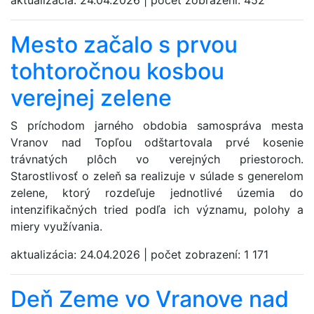
aktualizácia:
24.04.2026
|
počet zobrazení:
452
Mesto začalo s prvou
tohtoročnou kosbou
verejnej zelene
S príchodom jarného obdobia samospráva mesta
Vranov nad Topľou odštartovala prvé kosenie
trávnatých plôch vo verejných priestoroch.
Starostlivosť o zeleň sa realizuje v súlade s generelom
zelene, ktorý rozdeľuje jednotlivé územia do
intenzifikačných tried podľa ich významu, polohy a
miery využívania.
aktualizácia:
24.04.2026
|
počet zobrazení:
1 171
Deň Zeme vo Vranove nad