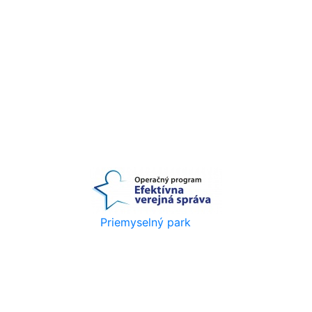
Efektívne v NRO Vranov
nad Topľou
Priemyselný park