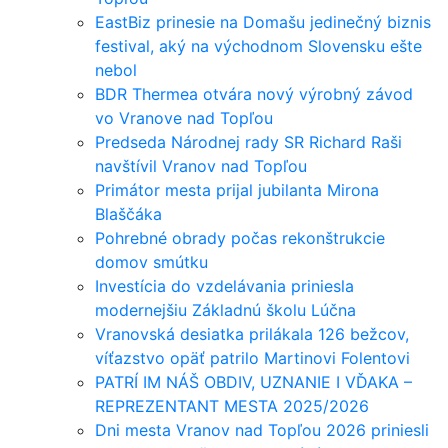
EastBiz prinesie na Domašu jedinečný biznis
festival, aký na východnom Slovensku ešte
nebol
BDR Thermea otvára nový výrobný závod
vo Vranove nad Topľou
Predseda Národnej rady SR Richard Raši
navštívil Vranov nad Topľou
Primátor mesta prijal jubilanta Mirona
Blaščáka
Pohrebné obrady počas rekonštrukcie
domov smútku
Investícia do vzdelávania priniesla
modernejšiu Základnú školu Lúčna
Vranovská desiatka prilákala 126 bežcov,
víťazstvo opäť patrilo Martinovi Folentovi
PATRÍ IM NÁŠ OBDIV, UZNANIE I VĎAKA –
REPREZENTANT MESTA 2025/2026
Dni mesta Vranov nad Topľou 2026 priniesli