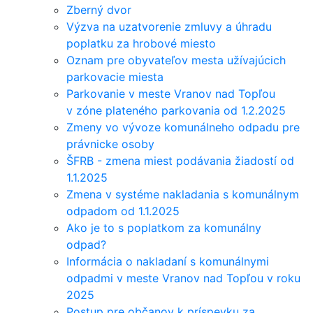
Zberný dvor
Výzva na uzatvorenie zmluvy a úhradu
poplatku za hrobové miesto
Oznam pre obyvateľov mesta užívajúcich
parkovacie miesta
Parkovanie v meste Vranov nad Topľou
v zóne plateného parkovania od 1.2.2025
Zmeny vo vývoze komunálneho odpadu pre
právnicke osoby
ŠFRB - zmena miest podávania žiadostí od
1.1.2025
Zmena v systéme nakladania s komunálnym
odpadom od 1.1.2025
Ako je to s poplatkom za komunálny
odpad?
Informácia o nakladaní s komunálnymi
odpadmi v meste Vranov nad Topľou v roku
2025
Postup pre občanov k príspevku za