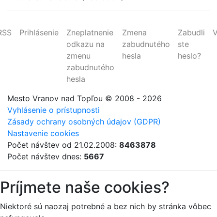
RSS
Prihlásenie
Zneplatnenie
Zmena
Zabudli
V
odkazu na
zabudnutého
ste
zmenu
hesla
heslo?
zabudnutého
hesla
Mesto Vranov nad Topľou
© 2008 - 2026
Vyhlásenie o prístupnosti
Zásady ochrany osobných údajov (GDPR)
Nastavenie cookies
Počet návštev od 21.02.2008:
8463878
Počet návštev dnes:
5667
Príjmete naše cookies?
Niektoré sú naozaj potrebné a bez nich by stránka vôbec