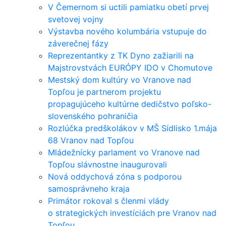
V Čemernom si uctili pamiatku obetí prvej
svetovej vojny
Výstavba nového kolumbária vstupuje do
záverečnej fázy
Reprezentantky z TK Dyno zažiarili na
Majstrovstvách EURÓPY IDO v Chomutove
Mestský dom kultúry vo Vranove nad
Topľou je partnerom projektu
propagujúceho kultúrne dedičstvo poľsko-
slovenského pohraničia
Rozlúčka predškolákov v MŠ Sídlisko 1.mája
68 Vranov nad Topľou
Mládežnícky parlament vo Vranove nad
Topľou slávnostne inaugurovali
Nová oddychová zóna s podporou
samosprávneho kraja
Primátor rokoval s členmi vlády
o strategických investíciách pre Vranov nad
Topľou