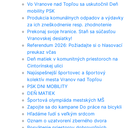
Vo Vranove nad Topľou sa uskutočnil Deň
mobility PSK
Produkcia komunálnych odpadov a výdavky
za ich zneškodnenie resp. zhodnotenie
Prekonaj svoje hranice. Staň sa súčasťou
Vranovskej desiatky!
Referendum 2026: Požiadajte si o hlasovací
preukaz včas
Deň matiek v komunitných priestoroch na
Cintorínskej ulici
Najúspešnejší športovec a športový
kolektív mesta Vranov nad Topľou
PSK DNI MOBILITY
DEŇ MATIEK
Športová olympiáda mestských MŠ
Zapojte sa do kampane Do práce na bicykli
Hľadáme ľudí s veľkým srdcom
Oznam o uzatvorení zberného dvora
Posvätenie priestorov dobrovoľných