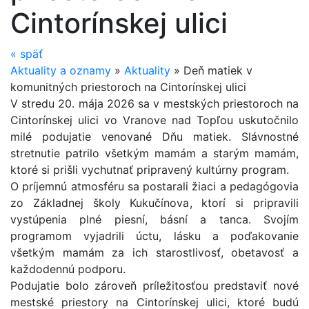
Cintorínskej ulici
«
späť
Aktuality a oznamy
»
Aktuality
»
Deň matiek v
komunitných priestoroch na Cintorínskej ulici
V stredu 20. mája 2026 sa v mestských priestoroch na
Cintorínskej ulici vo Vranove nad Topľou uskutočnilo
milé podujatie venované Dňu matiek. Slávnostné
stretnutie patrilo všetkým mamám a starým mamám,
ktoré si prišli vychutnať pripravený kultúrny program.
O príjemnú atmosféru sa postarali žiaci a pedagógovia
zo Základnej školy Kukučínova, ktorí si pripravili
vystúpenia plné piesní, básní a tanca. Svojím
programom vyjadrili úctu, lásku a poďakovanie
všetkým mamám za ich starostlivosť, obetavosť a
každodennú podporu.
Podujatie bolo zároveň príležitosťou predstaviť nové
mestské priestory na Cintorínskej ulici, ktoré budú