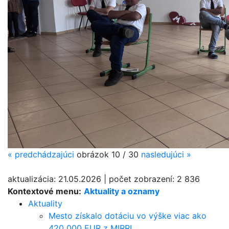
«
predchádzajúci
obrázok
10 / 30
nasledujúci
»
aktualizácia:
21.05.2026
|
počet zobrazení:
2 836
Kontextové menu:
Aktuality a oznamy
Aktuality
Mesto získalo dotáciu vo výške viac ako
420 000 EUR z MIRRI