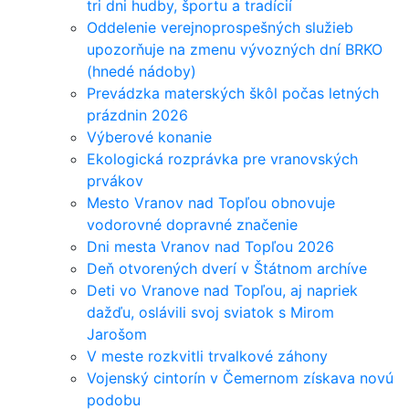
tri dni hudby, športu a tradícií
Oddelenie verejnoprospešných služieb
upozorňuje na zmenu vývozných dní BRKO
(hnedé nádoby)
Prevádzka materských škôl počas letných
prázdnin 2026
Výberové konanie
Ekologická rozprávka pre vranovských
prvákov
Mesto Vranov nad Topľou obnovuje
vodorovné dopravné značenie
Dni mesta Vranov nad Topľou 2026
Deň otvorených dverí v Štátnom archíve
Deti vo Vranove nad Topľou, aj napriek
dažďu, oslávili svoj sviatok s Mirom
Jarošom
V meste rozkvitli trvalkové záhony
Vojenský cintorín v Čemernom získava novú
podobu