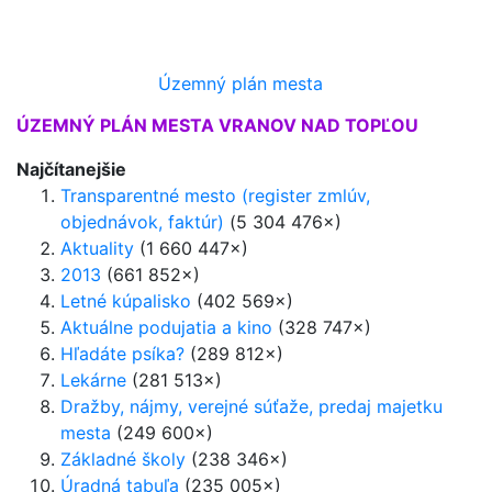
Územný plán mesta
ÚZEMNÝ PLÁN MESTA VRANOV NAD TOPĽOU
Najčítanejšie
Transparentné mesto (register zmlúv,
objednávok, faktúr)
(5 304 476×)
Aktuality
(1 660 447×)
2013
(661 852×)
Letné kúpalisko
(402 569×)
Aktuálne podujatia a kino
(328 747×)
Hľadáte psíka?
(289 812×)
Lekárne
(281 513×)
Dražby, nájmy, verejné súťaže, predaj majetku
mesta
(249 600×)
Základné školy
(238 346×)
Úradná tabuľa
(235 005×)