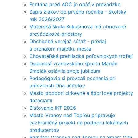
Fontána pred AOC je opäť v prevádzke
Zápis žiakov do prvého ročníka – školský
rok 2026/2027
Materská škola Kukučínova má obnovené
prevádzkové priestory
Obchodná verejná súťaž - predaj
a prenájom majetku mesta
Chovateľská prehliadka poľovníckych trofejí
Osobnosť vranovského športu Marián
Smolák oslávila svoje jubileum
Pedagógovia si prevzali ocenenia pri
príležitosti Dňa učiteľov
Mesto podporí cirkevné a športové projekty
dotáciami
Zisťovanie IKT 2026
Mesto Vranov nad Topľou pripravuje
cezhraničný projekt na podporu lokálnych
producentov
Primátor Vranova nad Topľou na Smart City