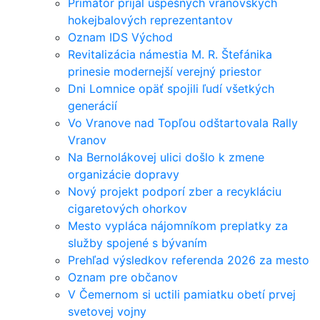
Primátor prijal úspešných vranovských
hokejbalových reprezentantov
Oznam IDS Východ
Revitalizácia námestia M. R. Štefánika
prinesie modernejší verejný priestor
Dni Lomnice opäť spojili ľudí všetkých
generácií
Vo Vranove nad Topľou odštartovala Rally
Vranov
Na Bernolákovej ulici došlo k zmene
organizácie dopravy
Nový projekt podporí zber a recykláciu
cigaretových ohorkov
Mesto vypláca nájomníkom preplatky za
služby spojené s bývaním
Prehľad výsledkov referenda 2026 za mesto
Oznam pre občanov
V Čemernom si uctili pamiatku obetí prvej
svetovej vojny