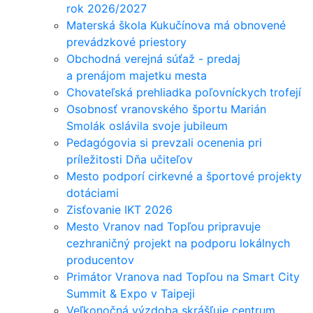
rok 2026/2027
Materská škola Kukučínova má obnovené
prevádzkové priestory
Obchodná verejná súťaž - predaj
a prenájom majetku mesta
Chovateľská prehliadka poľovníckych trofejí
Osobnosť vranovského športu Marián
Smolák oslávila svoje jubileum
Pedagógovia si prevzali ocenenia pri
príležitosti Dňa učiteľov
Mesto podporí cirkevné a športové projekty
dotáciami
Zisťovanie IKT 2026
Mesto Vranov nad Topľou pripravuje
cezhraničný projekt na podporu lokálnych
producentov
Primátor Vranova nad Topľou na Smart City
Summit & Expo v Taipeji
Veľkonočná výzdoba skrášľuje centrum