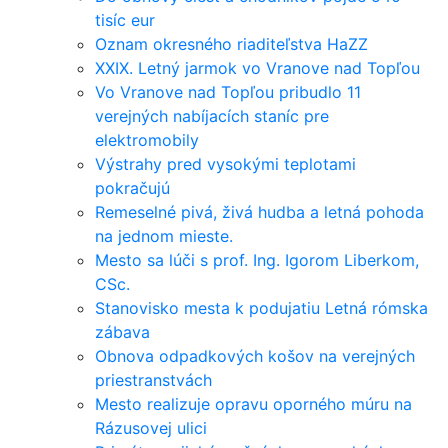
tisíc eur
Oznam okresného riaditeľstva HaZZ
XXIX. Letný jarmok vo Vranove nad Topľou
Vo Vranove nad Topľou pribudlo 11
verejných nabíjacích staníc pre
elektromobily
Výstrahy pred vysokými teplotami
pokračujú
Remeselné pivá, živá hudba a letná pohoda
na jednom mieste.
Mesto sa lúči s prof. Ing. Igorom Liberkom,
CSc.
Stanovisko mesta k podujatiu Letná rómska
zábava
Obnova odpadkových košov na verejných
priestranstvách
Mesto realizuje opravu oporného múru na
Rázusovej ulici