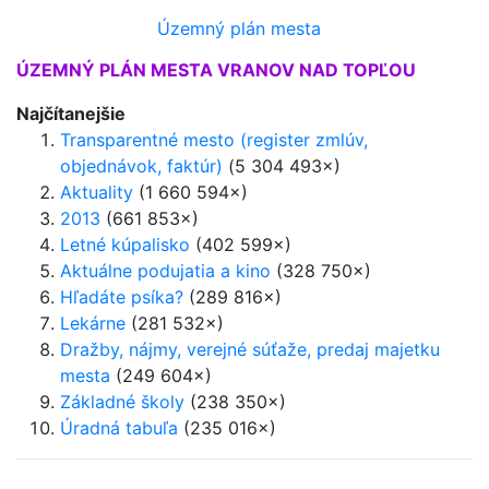
Územný plán mesta
ÚZEMNÝ PLÁN MESTA VRANOV NAD TOPĽOU
Najčítanejšie
Transparentné mesto (register zmlúv,
objednávok, faktúr)
(5 304 493×)
Aktuality
(1 660 594×)
2013
(661 853×)
Letné kúpalisko
(402 599×)
Aktuálne podujatia a kino
(328 750×)
Hľadáte psíka?
(289 816×)
Lekárne
(281 532×)
Dražby, nájmy, verejné súťaže, predaj majetku
mesta
(249 604×)
Základné školy
(238 350×)
Úradná tabuľa
(235 016×)