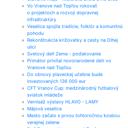
Vo Vranove nad Topľou rokovali
o projektoch a rozvoji dopravnej
infraštruktúry
Veselica spojila tradície, folklór a komunitnú
pohodu
Rekonštrukcia križovatky a cesty na Dlhej
ulici
Svetový deň Zeme - poďakovanie
Primátor privítal novonarodené deti vo
Vranove nad Topľou
Do obnovy plaveckej učebne bude
investovaných 136 000 eur
CFT Vranov Cup: medzinárodný futbalový
sviatok mládeže
Vernisáž výstavy HLAVO - LAMY
Májová veselica
Mesto začalo s prvou tohtoročnou kosbou
verejnej zelene