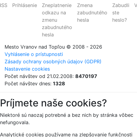
RSS
Prihlásenie
Zneplatnenie
Zmena
Zabudli
V
odkazu na
zabudnutého
ste
zmenu
hesla
heslo?
zabudnutého
hesla
Mesto Vranov nad Topľou
© 2008 - 2026
Vyhlásenie o prístupnosti
Zásady ochrany osobných údajov (GDPR)
Nastavenie cookies
Počet návštev od 21.02.2008:
8470197
Počet návštev dnes:
1328
Príjmete naše cookies?
Niektoré sú naozaj potrebné a bez nich by stránka vôbec
nefungovala.
Analytické cookies používame na zlepšovanie funkčnosti