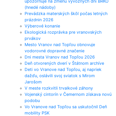
upozorňuje na zmenu vývozných dní BRKO
(hnedé nádoby)
Prevádzka materských škôl počas letných
prázdnin 2026
Výberové konanie
Ekologická rozprávka pre vranovských
prvákov
Mesto Vranov nad Topľou obnovuje
vodorovné dopravné značenie
Dni mesta Vranov nad Topľou 2026
Deň otvorených dverí v Štátnom archíve
Deti vo Vranove nad Topľou, aj napriek
dažďu, oslávili svoj sviatok s Mirom
Jarošom
V meste rozkvitli trvalkové záhony
Vojenský cintorín v Čemernom získava novú
podobu
Vo Vranove nad Topľou sa uskutočnil Deň
mobility PSK