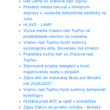
Deň Zeme vo Vranove nad Topľou
Primátor mesta rokoval s ministrom
dopravy o výstavbe železničnej zastávky na
Juhu
HLAVO - LAMY
Výzva mesta Vranov nad Topľou na
predkladanie návrhov na ocenenia
Vranov nad Topľou hostil svetovú
kynologickú elitu, Slovensko má striebro
Priateľský nočný beh vo Vranove nad
Topľou
Slávnostné prijatie delegácií a hostí
majstrovstiev sveta v stopách
Zápis detí do materskej školy pre školský
rok 2026/2027
Vranov nad Topľou hostí svetový šampionát
kynológov
Fontána pred AOC je opäť v prevádzke
Zápis žiakov do prvého ročníka – školský