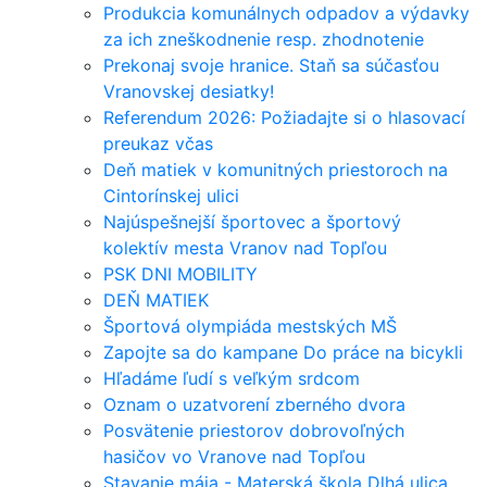
Produkcia komunálnych odpadov a výdavky
za ich zneškodnenie resp. zhodnotenie
Prekonaj svoje hranice. Staň sa súčasťou
Vranovskej desiatky!
Referendum 2026: Požiadajte si o hlasovací
preukaz včas
Deň matiek v komunitných priestoroch na
Cintorínskej ulici
Najúspešnejší športovec a športový
kolektív mesta Vranov nad Topľou
PSK DNI MOBILITY
DEŇ MATIEK
Športová olympiáda mestských MŠ
Zapojte sa do kampane Do práce na bicykli
Hľadáme ľudí s veľkým srdcom
Oznam o uzatvorení zberného dvora
Posvätenie priestorov dobrovoľných
hasičov vo Vranove nad Topľou
Stavanie mája - Materská škola Dlhá ulica