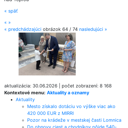
«
späť
«
»
«
predchádzajúci
obrázok
64 / 74
nasledujúci
»
aktualizácia:
30.06.2026
|
počet zobrazení:
8 168
Kontextové menu:
Aktuality a oznamy
Aktuality
Mesto získalo dotáciu vo výške viac ako
420 000 EUR z MIRRI
Pozor na krádeže v mestskej časti Lomnica
Do obnovy ciest a chodníkov pôjde 540-