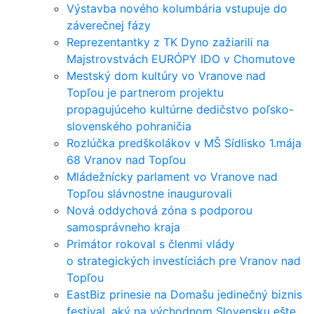
Výstavba nového kolumbária vstupuje do
záverečnej fázy
Reprezentantky z TK Dyno zažiarili na
Majstrovstvách EURÓPY IDO v Chomutove
Mestský dom kultúry vo Vranove nad
Topľou je partnerom projektu
propagujúceho kultúrne dedičstvo poľsko-
slovenského pohraničia
Rozlúčka predškolákov v MŠ Sídlisko 1.mája
68 Vranov nad Topľou
Mládežnícky parlament vo Vranove nad
Topľou slávnostne inaugurovali
Nová oddychová zóna s podporou
samosprávneho kraja
Primátor rokoval s členmi vlády
o strategických investíciách pre Vranov nad
Topľou
EastBiz prinesie na Domašu jedinečný biznis
festival, aký na východnom Slovensku ešte