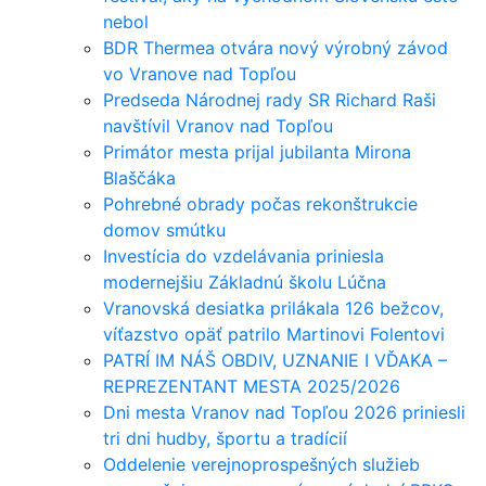
nebol
BDR Thermea otvára nový výrobný závod
vo Vranove nad Topľou
Predseda Národnej rady SR Richard Raši
navštívil Vranov nad Topľou
Primátor mesta prijal jubilanta Mirona
Blaščáka
Pohrebné obrady počas rekonštrukcie
domov smútku
Investícia do vzdelávania priniesla
modernejšiu Základnú školu Lúčna
Vranovská desiatka prilákala 126 bežcov,
víťazstvo opäť patrilo Martinovi Folentovi
PATRÍ IM NÁŠ OBDIV, UZNANIE I VĎAKA –
REPREZENTANT MESTA 2025/2026
Dni mesta Vranov nad Topľou 2026 priniesli
tri dni hudby, športu a tradícií
Oddelenie verejnoprospešných služieb