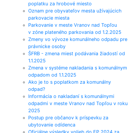
poplatku za hrobové miesto
Oznam pre obyvateľov mesta užívajúcich
parkovacie miesta
Parkovanie v meste Vranov nad Topľou
v zóne plateného parkovania od 1.2.2025
Zmeny vo vývoze komunálneho odpadu pre
právnicke osoby
ŠFRB - zmena miest podávania žiadostí od
1.1.2025
Zmena v systéme nakladania s komunálnym
odpadom od 1.1.2025
Ako je to s poplatkom za komunálny
odpad?
Informácia o nakladaní s komunálnymi
odpadmi v meste Vranov nad Topľou v roku
2025
Postup pre občanov k príspevku za
ubytovanie odídenca
Oficiálne výsledky volieb do EP 2024 za