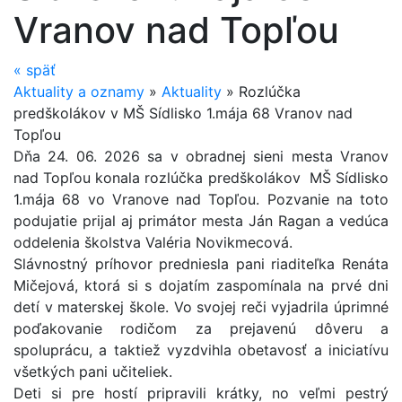
Vranov nad Topľou
«
späť
Aktuality a oznamy
»
Aktuality
»
Rozlúčka
predškolákov v MŠ Sídlisko 1.mája 68 Vranov nad
Topľou
Dňa 24. 06. 2026 sa v obradnej sieni mesta Vranov
nad Topľou konala rozlúčka predškolákov MŠ Sídlisko
1.mája 68 vo Vranove nad Topľou. Pozvanie na toto
podujatie prijal aj primátor mesta Ján Ragan a vedúca
oddelenia školstva Valéria Novikmecová.
Slávnostný príhovor predniesla pani riaditeľka Renáta
Mičejová, ktorá si s dojatím zaspomínala na prvé dni
detí v materskej škole. Vo svojej reči vyjadrila úprimné
poďakovanie rodičom za prejavenú dôveru a
spoluprácu, a taktiež vyzdvihla obetavosť a iniciatívu
všetkých pani učiteliek.
Deti si pre hostí pripravili krátky, no veľmi pestrý