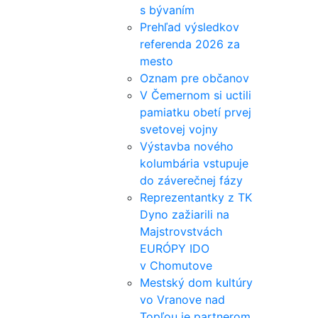
s bývaním
Prehľad výsledkov
referenda 2026 za
mesto
Oznam pre občanov
V Čemernom si uctili
pamiatku obetí prvej
svetovej vojny
Výstavba nového
kolumbária vstupuje
do záverečnej fázy
Reprezentantky z TK
Dyno zažiarili na
Majstrovstvách
EURÓPY IDO
v Chomutove
Mestský dom kultúry
vo Vranove nad
Topľou je partnerom