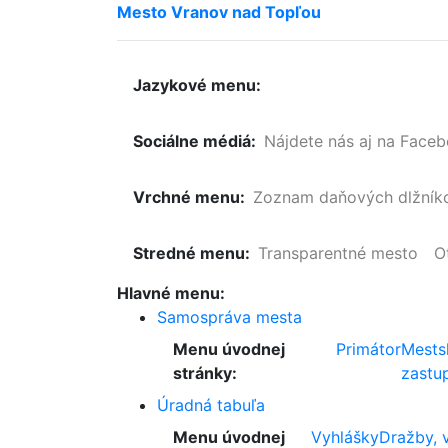
Mesto
Vranov
nad
Topľou
Jazykové menu:
Sociálne médiá:
Nájdete nás aj na Face
Vrchné menu:
Zoznam
daňových
dlžník
Stredné menu:
Transparentné mesto
O
Hlavné menu:
Samospráva mesta
Menu úvodnej
Primátor
Mests
stránky:
zastup
Úradná tabuľa
Menu úvodnej
Vyhlášky
Dražby, 