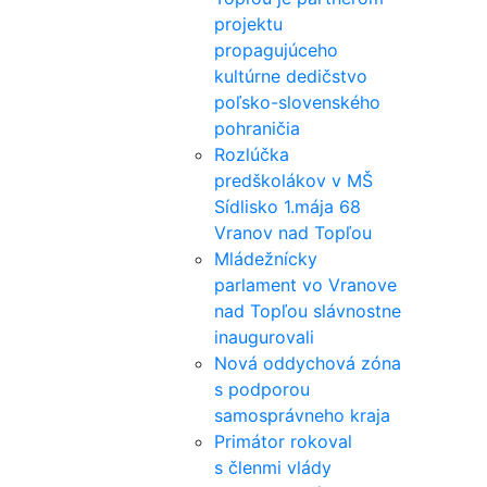
projektu
propagujúceho
kultúrne dedičstvo
poľsko-slovenského
pohraničia
Rozlúčka
predškolákov v MŠ
Sídlisko 1.mája 68
Vranov nad Topľou
Mládežnícky
parlament vo Vranove
nad Topľou slávnostne
inaugurovali
Nová oddychová zóna
s podporou
samosprávneho kraja
Primátor rokoval
s členmi vlády