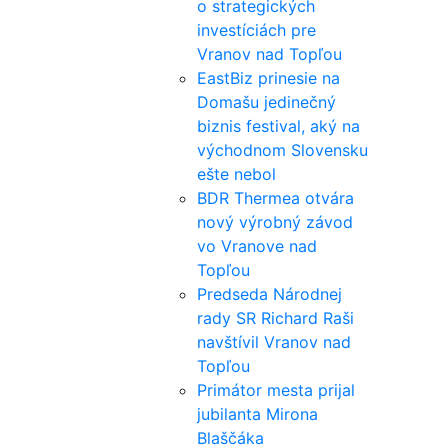
o strategických
investíciách pre
Vranov nad Topľou
EastBiz prinesie na
Domašu jedinečný
biznis festival, aký na
východnom Slovensku
ešte nebol
BDR Thermea otvára
nový výrobný závod
vo Vranove nad
Topľou
Predseda Národnej
rady SR Richard Raši
navštívil Vranov nad
Topľou
Primátor mesta prijal
jubilanta Mirona
Blaščáka