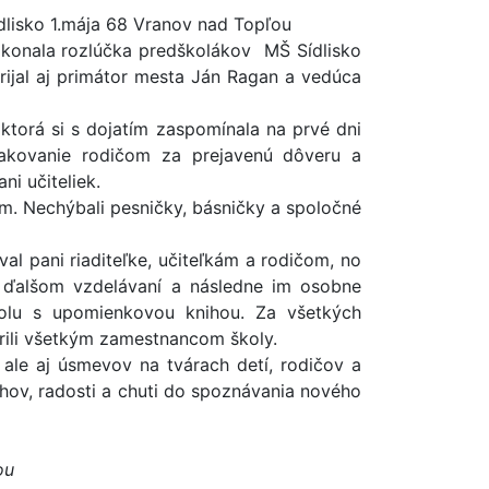
lisko 1.mája 68 Vranov nad Topľou
 konala rozlúčka predškolákov MŠ Sídlisko
rijal aj primátor mesta Ján Ragan a vedúca
 ktorá si s dojatím zaspomínala na prvé dni
oďakovanie rodičom za prejavenú dôveru a
ni učiteliek.
gram. Nechýbali pesničky, básničky a spoločné
al pani riaditeľke, učiteľkám a rodičom, no
 ďalšom vzdelávaní a následne im osobne
polu s upomienkovou knihou. Za všetkých
trili všetkým zamestnancom školy.
, ale aj úsmevov na tvárach detí, rodičov a
hov, radosti a chuti do spoznávania nového
ou