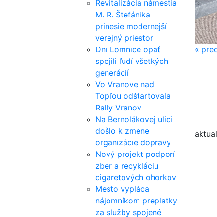
Revitalizácia námestia
M. R. Štefánika
prinesie modernejší
verejný priestor
Dni Lomnice opäť
«
pred
spojili ľudí všetkých
generácií
Vo Vranove nad
Topľou odštartovala
Rally Vranov
Na Bernolákovej ulici
došlo k zmene
aktual
organizácie dopravy
Nový projekt podporí
zber a recykláciu
cigaretových ohorkov
Mesto vypláca
nájomníkom preplatky
za služby spojené