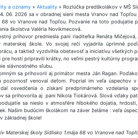
lity a oznamy
»
Aktuality
»
Rozlúčka predškolákov v MŠ Síd
4. 06. 2026 sa v obradnej sieni mesta Vranov nad Topľou
a 68 vo Vranove nad Topľou. Pozvanie na toto podujatie p
enia školstva Valéria Novikmecová.
ostný príhovor predniesla pani riaditeľka Renáta Mičejová,
v materskej škole. Vo svojej reči vyjadrila úprimné p
rácu, a taktiež vyzdvihla obetavosť a iniciatívu všetkých pa
i pre hostí pripravili krátky, no veľmi pestrý kultúrny pro
nie slávnostného sľubu.
tomným sa prihovoril aj primátor mesta Ján Ragan. Poďakov
ú pozornosť venoval deťom. Poprial im veľa úspechov v
dal osvedčenia o získaní predprimárneho vzdelania s
ov sa prihovorila aj pani Nikola Tiokárová. Slová vďaky pa
podujatie sa nieslo v atmosfére hlbokého dojatia, hrdosti
liek. Našim budúcim školákom na záver želáme : veľa úspec
v základnej škole!
tív Materskej školy Sídlisko 1.mája 68 vo Vranove nad Topľ