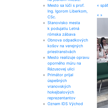
Mesto sa lúči s prof.
«
spä
Ing. Igorom Liberkom,
«
»
CSc.
Stanovisko mesta
k podujatiu Letná
rómska zábava
Obnova odpadkových
košov na verejných
priestranstvách
Mesto realizuje opravu
oporného múru na
Rázusovej ulici
Primátor prijal
úspešných
vranovských
hokejbalových
reprezentantov
Oznam IDS Východ