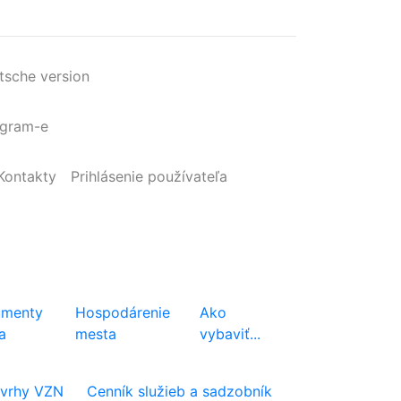
tsche version
agram-e
Kontakty
Prihlásenie
používateľa
menty
Hospodárenie
Ako
a
mesta
vybaviť...
vrhy VZN
Cenník služieb a sadzobník