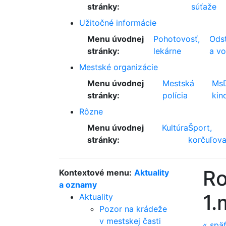
stránky:
súťaže
Užitočné informácie
Menu úvodnej
Pohotovosť,
Odst
stránky:
lekárne
a v
Mestské organizácie
Menu úvodnej
Mestská
Ms
stránky:
polícia
kin
Rôzne
Menu úvodnej
Kultúra
Šport,
stránky:
korčuľova
Ro
Kontextové menu:
Aktuality
a oznamy
1.
Aktuality
Pozor na krádeže
v mestskej časti
«
spä