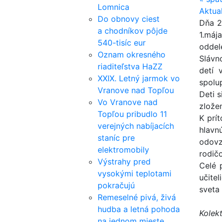
Lomnica
Aktua
Do obnovy ciest
Dňa 2
a chodníkov pôjde
1.máj
540-tisíc eur
oddel
Oznam okresného
Slávn
riaditeľstva HaZZ
detí 
XXIX. Letný jarmok vo
spolup
Vranove nad Topľou
Deti s
Vo Vranove nad
zlože
Topľou pribudlo 11
K prí
verejných nabíjacích
hlavn
staníc pre
odovz
elektromobily
rodič
Výstrahy pred
Celé 
vysokými teplotami
učite
pokračujú
sveta 
Remeselné pivá, živá
hudba a letná pohoda
Kolek
na jednom mieste.