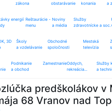
zákona
obstarávanie
konania
a 
ávky energií
Reštaurácie -
Noviny
Služby
ody
menu
a média
zdravotnícke a soc.
DK, 3D
Školy
Obchodné
Mestská
o
a vzdelávanie
spoločnosti
televízia
Podnikanie
Zamestnanie
Oddych,
Služby 
nie
a obchod
rekreácia...
a techn
zlúčka predškolákov v 
mája 68 Vranov nad Top
ť