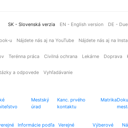
SK
- Slovenská verzia
EN
- English version
DE
- Due
book-u
Nájdete nás aj na YouTube
Nájdete nás aj na Inst
ov
Terénna
práca
Civilná
ochrana
Lekárne
Doprava
tázky a odpovede
Vyhľadávanie
ké
Mestský
Kanc. prvého
Matrika
Doku
iteľstvo
úrad
kontaktu
mest
verejné
Informácie podľa
Verejné
Výberové
Ná