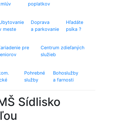
zmlúv
poplatkov
Ubytovanie
Doprava
Hľadáte
v meste
a parkovanie
psíka ?
Zariadenie pre
Centrum zdieľaných
seniorov
služieb
kom.
Pohrebné
Bohoslužby
ické
služby
a farnosti
MŠ Sídlisko
ľou