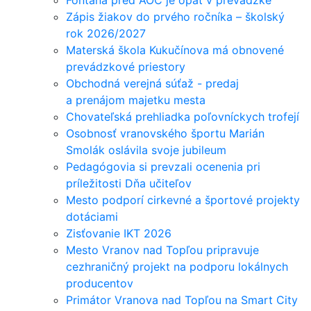
Fontána pred AOC je opäť v prevádzke
Zápis žiakov do prvého ročníka – školský
rok 2026/2027
Materská škola Kukučínova má obnovené
prevádzkové priestory
Obchodná verejná súťaž - predaj
a prenájom majetku mesta
Chovateľská prehliadka poľovníckych trofejí
Osobnosť vranovského športu Marián
Smolák oslávila svoje jubileum
Pedagógovia si prevzali ocenenia pri
príležitosti Dňa učiteľov
Mesto podporí cirkevné a športové projekty
dotáciami
Zisťovanie IKT 2026
Mesto Vranov nad Topľou pripravuje
cezhraničný projekt na podporu lokálnych
producentov
Primátor Vranova nad Topľou na Smart City