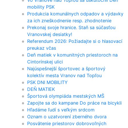
Vo Vranove nad Topľou sa uskutočnil Deň
mobility PSK
Produkcia komunálnych odpadov a výdavky
za ich zneškodnenie resp. zhodnotenie
Prekonaj svoje hranice. Staň sa súčasťou
Vranovskej desiatky!
Referendum 2026: Požiadajte si o hlasovací
preukaz včas
Deň matiek v komunitných priestoroch na
Cintorínskej ulici
Najúspešnejší športovec a športový
kolektív mesta Vranov nad Topľou
PSK DNI MOBILITY
DEŇ MATIEK
Športová olympiáda mestských MŠ
Zapojte sa do kampane Do práce na bicykli
Hľadáme ľudí s veľkým srdcom
Oznam o uzatvorení zberného dvora
Posvätenie priestorov dobrovoľných