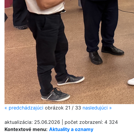
«
predchádzajúci
obrázok
21 / 33
nasledujúci
»
aktualizácia:
25.06.2026
|
počet zobrazení:
4 324
Kontextové menu:
Aktuality a oznamy