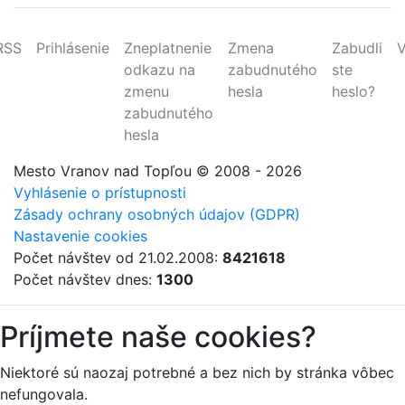
RSS
Prihlásenie
Zneplatnenie
Zmena
Zabudli
V
odkazu na
zabudnutého
ste
zmenu
hesla
heslo?
zabudnutého
hesla
Mesto Vranov nad Topľou
© 2008 - 2026
Vyhlásenie o prístupnosti
Zásady ochrany osobných údajov (GDPR)
Nastavenie cookies
Počet návštev od 21.02.2008:
8421618
Počet návštev dnes:
1300
Príjmete naše cookies?
Niektoré sú naozaj potrebné a bez nich by stránka vôbec
nefungovala.