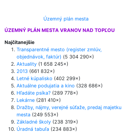
Územný plán mesta
ÚZEMNÝ PLÁN MESTA VRANOV NAD TOPĽOU
Najčítanejšie
Transparentné mesto (register zmlúv,
objednávok, faktúr)
(5 304 290×)
Aktuality
(1 658 245×)
2013
(661 832×)
Letné kúpalisko
(402 299×)
Aktuálne podujatia a kino
(328 686×)
Hľadáte psíka?
(289 778×)
Lekárne
(281 410×)
Dražby, nájmy, verejné súťaže, predaj majetku
mesta
(249 553×)
Základné školy
(238 319×)
Úradná tabuľa
(234 883×)