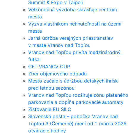
Summit & Expo v Taipeji
Veľkonočná výzdoba skrášľuje centrum
mesta
Výzva vlastníkom nehnuteľností na území
mesta
Jarná údržba verejných priestranstiev
v meste Vranov nad Topľou
Vranov nad Topľou privíta medzinárodný
futsal
CFT VRANOV CUP
Zber objemového odpadu
Mesto začalo s údržbou detských ihrísk
pred letnou sezónou
Vranov nad Topľou rozširuje zónu plateného
parkovania a dopĺňa parkovacie automaty
Zisťovanie EU SILC
Slovenská pošta – pobočka Vranov nad
Topľou 3 (Čemerné) mení od 1. marca 2026
otváracie hodiny