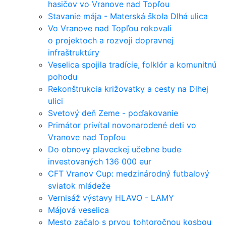
hasičov vo Vranove nad Topľou
Stavanie mája - Materská škola Dlhá ulica
Vo Vranove nad Topľou rokovali
o projektoch a rozvoji dopravnej
infraštruktúry
Veselica spojila tradície, folklór a komunitnú
pohodu
Rekonštrukcia križovatky a cesty na Dlhej
ulici
Svetový deň Zeme - poďakovanie
Primátor privítal novonarodené deti vo
Vranove nad Topľou
Do obnovy plaveckej učebne bude
investovaných 136 000 eur
CFT Vranov Cup: medzinárodný futbalový
sviatok mládeže
Vernisáž výstavy HLAVO - LAMY
Májová veselica
Mesto začalo s prvou tohtoročnou kosbou