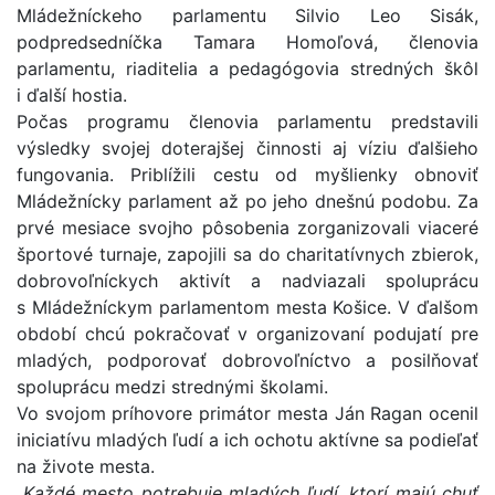
Mládežníckeho parlamentu Silvio Leo Sisák,
podpredsedníčka Tamara Homoľová, členovia
parlamentu, riaditelia a pedagógovia stredných škôl
i ďalší hostia.
Počas programu členovia parlamentu predstavili
výsledky svojej doterajšej činnosti aj víziu ďalšieho
fungovania. Priblížili cestu od myšlienky obnoviť
Mládežnícky parlament až po jeho dnešnú podobu. Za
prvé mesiace svojho pôsobenia zorganizovali viaceré
športové turnaje, zapojili sa do charitatívnych zbierok,
dobrovoľníckych aktivít a nadviazali spoluprácu
s Mládežníckym parlamentom mesta Košice. V ďalšom
období chcú pokračovať v organizovaní podujatí pre
mladých, podporovať dobrovoľníctvo a posilňovať
spoluprácu medzi strednými školami.
Vo svojom príhovore primátor mesta Ján Ragan ocenil
iniciatívu mladých ľudí a ich ochotu aktívne sa podieľať
na živote mesta.
„Každé mesto potrebuje mladých ľudí, ktorí majú chuť