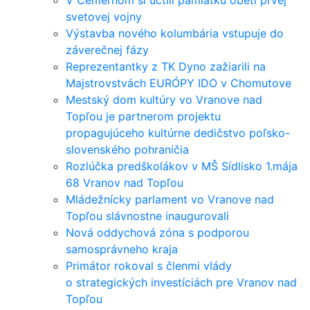
V Čemernom si uctili pamiatku obetí prvej
svetovej vojny
Výstavba nového kolumbária vstupuje do
záverečnej fázy
Reprezentantky z TK Dyno zažiarili na
Majstrovstvách EURÓPY IDO v Chomutove
Mestský dom kultúry vo Vranove nad
Topľou je partnerom projektu
propagujúceho kultúrne dedičstvo poľsko-
slovenského pohraničia
Rozlúčka predškolákov v MŠ Sídlisko 1.mája
68 Vranov nad Topľou
Mládežnícky parlament vo Vranove nad
Topľou slávnostne inaugurovali
Nová oddychová zóna s podporou
samosprávneho kraja
Primátor rokoval s členmi vlády
o strategických investíciách pre Vranov nad
Topľou