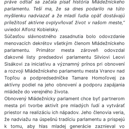
práve odtiaľ sa začala písať história Mládežníckeho
parlamentu. Teší ma, že sa dnes podarilo na túto
myšlienku nadviazať a že mladí ľudia opäť dostávajú
príležitosť aktívne ovplyvňovať život v našom meste,“
uviedol Alfonz Kobielsky.
Súčasťou slávnostného zasadnutia bolo odovzdanie
menovacích dekrétov všetkým členom Mládežníckeho
parlamentu. Primátor mesta zároveň odovzdal
ďakovné listy predsedovi parlamentu Silviovi Leovi
Sisákovi za iniciatívu a významný prínos pri obnovení
a rozvoji Mládežníckeho parlamentu mesta Vranov nad
Topľou a podpredsedníčke Tamare Homoľovej za
aktívny podiel na jeho obnovení a podporu zapájania
mládeže do verejného života.
Obnovený Mládežnícky parlament chce byť partnerom
mesta pri tvorbe aktivít pre mladých ľudí a vytvárať
priestor na realizáciu ich nápadov. Jeho členovia veria,
že nadviažu na úspešnú tradíciu parlamentu a prispejú
k tomu, aby hlas mladej generácie zaznieval vo