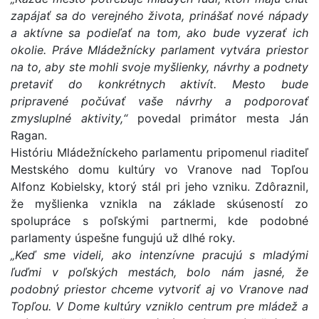
zapájať sa do verejného života, prinášať nové nápady
a aktívne sa podieľať na tom, ako bude vyzerať ich
okolie. Práve Mládežnícky parlament vytvára priestor
na to, aby ste mohli svoje myšlienky, návrhy a podnety
pretaviť do konkrétnych aktivít. Mesto bude
pripravené počúvať vaše návrhy a podporovať
zmysluplné aktivity,“
povedal primátor mesta Ján
Ragan.
Históriu Mládežníckeho parlamentu pripomenul riaditeľ
Mestského domu kultúry vo Vranove nad Topľou
Alfonz Kobielsky, ktorý stál pri jeho vzniku. Zdôraznil,
že myšlienka vznikla na základe skúseností zo
spolupráce s poľskými partnermi, kde podobné
parlamenty úspešne fungujú už dlhé roky.
„Keď sme videli, ako intenzívne pracujú s mladými
ľuďmi v poľských mestách, bolo nám jasné, že
podobný priestor chceme vytvoriť aj vo Vranove nad
Topľou. V Dome kultúry vzniklo centrum pre mládež a