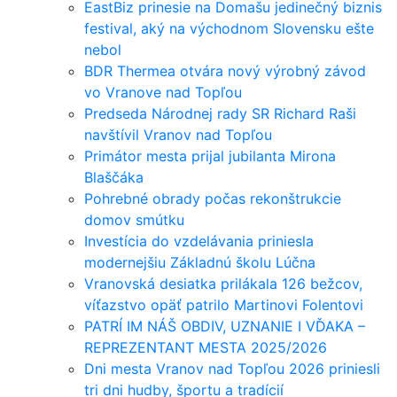
EastBiz prinesie na Domašu jedinečný biznis
festival, aký na východnom Slovensku ešte
nebol
BDR Thermea otvára nový výrobný závod
vo Vranove nad Topľou
Predseda Národnej rady SR Richard Raši
navštívil Vranov nad Topľou
Primátor mesta prijal jubilanta Mirona
Blaščáka
Pohrebné obrady počas rekonštrukcie
domov smútku
Investícia do vzdelávania priniesla
modernejšiu Základnú školu Lúčna
Vranovská desiatka prilákala 126 bežcov,
víťazstvo opäť patrilo Martinovi Folentovi
PATRÍ IM NÁŠ OBDIV, UZNANIE I VĎAKA –
REPREZENTANT MESTA 2025/2026
Dni mesta Vranov nad Topľou 2026 priniesli
tri dni hudby, športu a tradícií