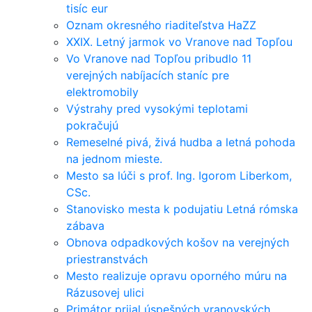
tisíc eur
Oznam okresného riaditeľstva HaZZ
XXIX. Letný jarmok vo Vranove nad Topľou
Vo Vranove nad Topľou pribudlo 11
verejných nabíjacích staníc pre
elektromobily
Výstrahy pred vysokými teplotami
pokračujú
Remeselné pivá, živá hudba a letná pohoda
na jednom mieste.
Mesto sa lúči s prof. Ing. Igorom Liberkom,
CSc.
Stanovisko mesta k podujatiu Letná rómska
zábava
Obnova odpadkových košov na verejných
priestranstvách
Mesto realizuje opravu oporného múru na
Rázusovej ulici
Primátor prijal úspešných vranovských