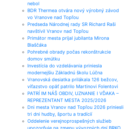
nebol
BDR Thermea otvára nový výrobný závod
vo Vranove nad Topľou
Predseda Národnej rady SR Richard Raši
navštívil Vranov nad Topľou
Primátor mesta prijal jubilanta Mirona
Blaščáka
Pohrebné obrady počas rekonštrukcie
domov smútku
Investícia do vzdelávania priniesla
modernejšiu Základnú školu Lúčna
Vranovská desiatka prilákala 126 bežcov,
víťazstvo opäť patrilo Martinovi Folentovi
PATRÍ IM NÁŠ OBDIV, UZNANIE I VĎAKA –
REPREZENTANT MESTA 2025/2026
Dni mesta Vranov nad Topľou 2026 priniesli
tri dni hudby, športu a tradícií
Oddelenie verejnoprospešných služieb
upozorňuje na zmenu vývozných dní BRKO