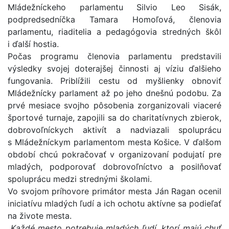
Mládežníckeho parlamentu Silvio Leo Sisák,
podpredsedníčka Tamara Homoľová, členovia
parlamentu, riaditelia a pedagógovia stredných škôl
i ďalší hostia.
Počas programu členovia parlamentu predstavili
výsledky svojej doterajšej činnosti aj víziu ďalšieho
fungovania. Priblížili cestu od myšlienky obnoviť
Mládežnícky parlament až po jeho dnešnú podobu. Za
prvé mesiace svojho pôsobenia zorganizovali viaceré
športové turnaje, zapojili sa do charitatívnych zbierok,
dobrovoľníckych aktivít a nadviazali spoluprácu
s Mládežníckym parlamentom mesta Košice. V ďalšom
období chcú pokračovať v organizovaní podujatí pre
mladých, podporovať dobrovoľníctvo a posilňovať
spoluprácu medzi strednými školami.
Vo svojom príhovore primátor mesta Ján Ragan ocenil
iniciatívu mladých ľudí a ich ochotu aktívne sa podieľať
na živote mesta.
„Každé mesto potrebuje mladých ľudí, ktorí majú chuť