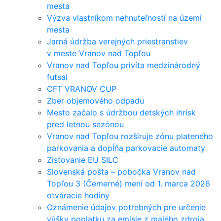
mesta
Výzva vlastníkom nehnuteľností na území
mesta
Jarná údržba verejných priestranstiev
v meste Vranov nad Topľou
Vranov nad Topľou privíta medzinárodný
futsal
CFT VRANOV CUP
Zber objemového odpadu
Mesto začalo s údržbou detských ihrísk
pred letnou sezónou
Vranov nad Topľou rozširuje zónu plateného
parkovania a dopĺňa parkovacie automaty
Zisťovanie EU SILC
Slovenská pošta – pobočka Vranov nad
Topľou 3 (Čemerné) mení od 1. marca 2026
otváracie hodiny
Oznámenie údajov potrebných pre určenie
výšky poplatku za emisie z malého zdroja