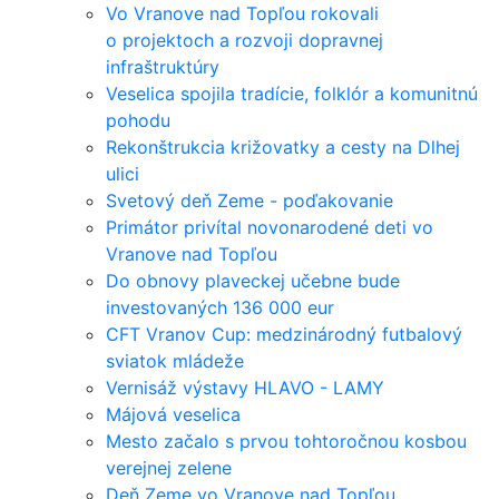
Vo Vranove nad Topľou rokovali
o projektoch a rozvoji dopravnej
infraštruktúry
Veselica spojila tradície, folklór a komunitnú
pohodu
Rekonštrukcia križovatky a cesty na Dlhej
ulici
Svetový deň Zeme - poďakovanie
Primátor privítal novonarodené deti vo
Vranove nad Topľou
Do obnovy plaveckej učebne bude
investovaných 136 000 eur
CFT Vranov Cup: medzinárodný futbalový
sviatok mládeže
Vernisáž výstavy HLAVO - LAMY
Májová veselica
Mesto začalo s prvou tohtoročnou kosbou
verejnej zelene
Deň Zeme vo Vranove nad Topľou