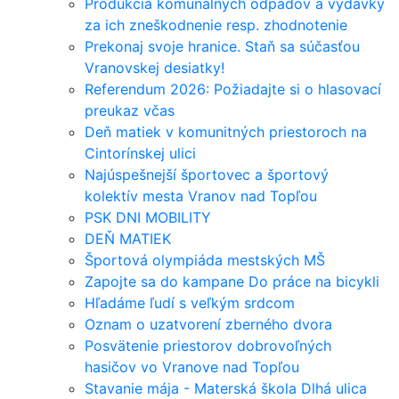
Produkcia komunálnych odpadov a výdavky
za ich zneškodnenie resp. zhodnotenie
Prekonaj svoje hranice. Staň sa súčasťou
Vranovskej desiatky!
Referendum 2026: Požiadajte si o hlasovací
preukaz včas
Deň matiek v komunitných priestoroch na
Cintorínskej ulici
Najúspešnejší športovec a športový
kolektív mesta Vranov nad Topľou
PSK DNI MOBILITY
DEŇ MATIEK
Športová olympiáda mestských MŠ
Zapojte sa do kampane Do práce na bicykli
Hľadáme ľudí s veľkým srdcom
Oznam o uzatvorení zberného dvora
Posvätenie priestorov dobrovoľných
hasičov vo Vranove nad Topľou
Stavanie mája - Materská škola Dlhá ulica