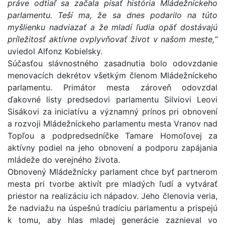
práve odtiaľ sa začala písať história Mládežníckeho
parlamentu. Teší ma, že sa dnes podarilo na túto
myšlienku nadviazať a že mladí ľudia opäť dostávajú
príležitosť aktívne ovplyvňovať život v našom meste,“
uviedol Alfonz Kobielsky.
Súčasťou slávnostného zasadnutia bolo odovzdanie
menovacích dekrétov všetkým členom Mládežníckeho
parlamentu. Primátor mesta zároveň odovzdal
ďakovné listy predsedovi parlamentu Silviovi Leovi
Sisákovi za iniciatívu a významný prínos pri obnovení
a rozvoji Mládežníckeho parlamentu mesta Vranov nad
Topľou a podpredsedníčke Tamare Homoľovej za
aktívny podiel na jeho obnovení a podporu zapájania
mládeže do verejného života.
Obnovený Mládežnícky parlament chce byť partnerom
mesta pri tvorbe aktivít pre mladých ľudí a vytvárať
priestor na realizáciu ich nápadov. Jeho členovia veria,
že nadviažu na úspešnú tradíciu parlamentu a prispejú
k tomu, aby hlas mladej generácie zaznieval vo