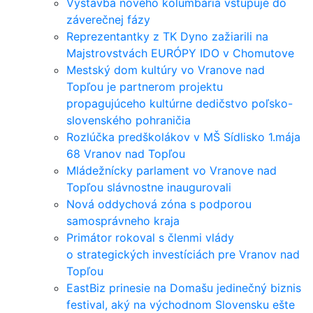
Výstavba nového kolumbária vstupuje do
záverečnej fázy
Reprezentantky z TK Dyno zažiarili na
Majstrovstvách EURÓPY IDO v Chomutove
Mestský dom kultúry vo Vranove nad
Topľou je partnerom projektu
propagujúceho kultúrne dedičstvo poľsko-
slovenského pohraničia
Rozlúčka predškolákov v MŠ Sídlisko 1.mája
68 Vranov nad Topľou
Mládežnícky parlament vo Vranove nad
Topľou slávnostne inaugurovali
Nová oddychová zóna s podporou
samosprávneho kraja
Primátor rokoval s členmi vlády
o strategických investíciách pre Vranov nad
Topľou
EastBiz prinesie na Domašu jedinečný biznis
festival, aký na východnom Slovensku ešte