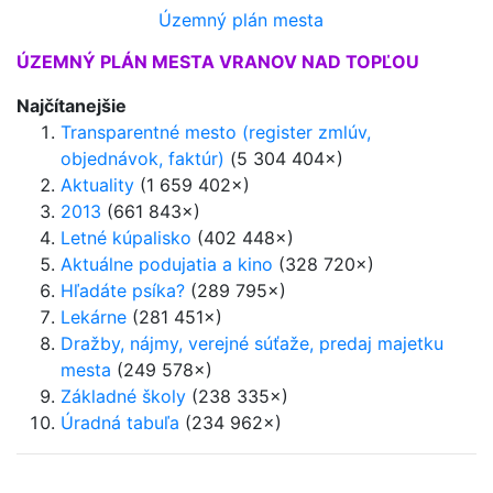
Územný plán mesta
ÚZEMNÝ PLÁN MESTA VRANOV NAD TOPĽOU
Najčítanejšie
Transparentné mesto (register zmlúv,
objednávok, faktúr)
(5 304 404×)
Aktuality
(1 659 402×)
2013
(661 843×)
Letné kúpalisko
(402 448×)
Aktuálne podujatia a kino
(328 720×)
Hľadáte psíka?
(289 795×)
Lekárne
(281 451×)
Dražby, nájmy, verejné súťaže, predaj majetku
mesta
(249 578×)
Základné školy
(238 335×)
Úradná tabuľa
(234 962×)