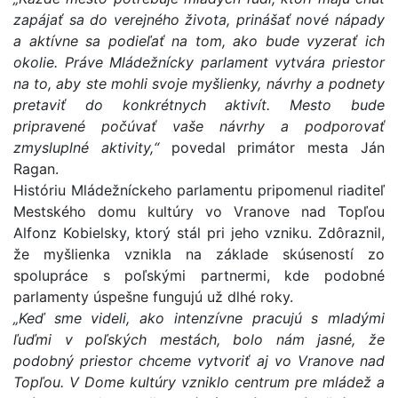
zapájať sa do verejného života, prinášať nové nápady
a aktívne sa podieľať na tom, ako bude vyzerať ich
okolie. Práve Mládežnícky parlament vytvára priestor
na to, aby ste mohli svoje myšlienky, návrhy a podnety
pretaviť do konkrétnych aktivít. Mesto bude
pripravené počúvať vaše návrhy a podporovať
zmysluplné aktivity,“
povedal primátor mesta Ján
Ragan.
Históriu Mládežníckeho parlamentu pripomenul riaditeľ
Mestského domu kultúry vo Vranove nad Topľou
Alfonz Kobielsky, ktorý stál pri jeho vzniku. Zdôraznil,
že myšlienka vznikla na základe skúseností zo
spolupráce s poľskými partnermi, kde podobné
parlamenty úspešne fungujú už dlhé roky.
„Keď sme videli, ako intenzívne pracujú s mladými
ľuďmi v poľských mestách, bolo nám jasné, že
podobný priestor chceme vytvoriť aj vo Vranove nad
Topľou. V Dome kultúry vzniklo centrum pre mládež a