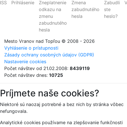
RSS
Prihlásenie
Zneplatnenie
Zmena
Zabudli
V
odkazu na
zabudnutého
ste
zmenu
hesla
heslo?
zabudnutého
hesla
Mesto Vranov nad Topľou
© 2008 - 2026
Vyhlásenie o prístupnosti
Zásady ochrany osobných údajov (GDPR)
Nastavenie cookies
Počet návštev od 21.02.2008:
8439119
Počet návštev dnes:
10725
Príjmete naše cookies?
Niektoré sú naozaj potrebné a bez nich by stránka vôbec
nefungovala.
Analytické cookies používame na zlepšovanie funkčnosti