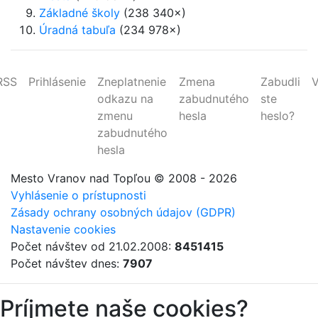
Základné školy
(238 340×)
Úradná tabuľa
(234 978×)
RSS
Prihlásenie
Zneplatnenie
Zmena
Zabudli
V
odkazu na
zabudnutého
ste
zmenu
hesla
heslo?
zabudnutého
hesla
Mesto Vranov nad Topľou
© 2008 - 2026
Vyhlásenie o prístupnosti
Zásady ochrany osobných údajov (GDPR)
Nastavenie cookies
Počet návštev od 21.02.2008:
8451415
Počet návštev dnes:
7907
Príjmete naše cookies?