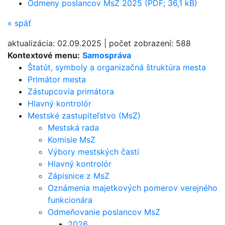
Odmeny poslancov MsZ 2025 (PDF; 36,1 kB)
«
späť
aktualizácia:
02.09.2025
|
počet zobrazení:
588
Kontextové menu:
Samospráva
Štatút, symboly a organizačná štruktúra mesta
Primátor mesta
Zástupcovia primátora
Hlavný kontrolór
Mestské zastupiteľstvo (MsZ)
Mestská rada
Komisie MsZ
Výbory mestských častí
Hlavný kontrolór
Zápisnice z MsZ
Oznámenia majetkových pomerov verejného
funkcionára
Odmeňovanie poslancov MsZ
2026