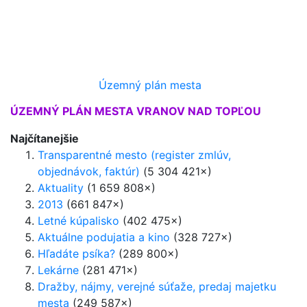
Územný plán mesta
ÚZEMNÝ PLÁN MESTA VRANOV NAD TOPĽOU
Najčítanejšie
Transparentné mesto (register zmlúv,
objednávok, faktúr)
(5 304 421×)
Aktuality
(1 659 808×)
2013
(661 847×)
Letné kúpalisko
(402 475×)
Aktuálne podujatia a kino
(328 727×)
Hľadáte psíka?
(289 800×)
Lekárne
(281 471×)
Dražby, nájmy, verejné súťaže, predaj majetku
mesta
(249 587×)