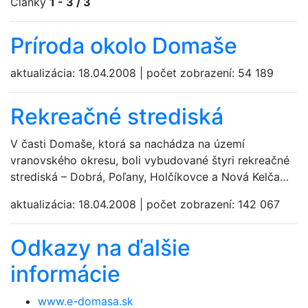
Články
1 - 3 / 3
Príroda okolo Domaše
aktualizácia:
18.04.2008
|
počet zobrazení:
54 189
Rekreačné strediská
V časti Domaše, ktorá sa nachádza na území
vranovského okresu, boli vybudované štyri rekreačné
strediská – Dobrá, Poľany, Holčíkovce a Nová Kelča…
aktualizácia:
18.04.2008
|
počet zobrazení:
142 067
Odkazy na ďalšie
informácie
www.e-domasa.sk