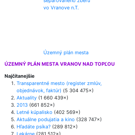
separovaného zberu
vo Vranove n.T.
Územný plán mesta
ÚZEMNÝ PLÁN MESTA VRANOV NAD TOPĽOU
Najčítanejšie
Transparentné mesto (register zmlúv,
objednávok, faktúr)
(5 304 475×)
Aktuality
(1 660 439×)
2013
(661 852×)
Letné kúpalisko
(402 569×)
Aktuálne podujatia a kino
(328 747×)
Hľadáte psíka?
(289 812×)
Lekárne
(281 512×)