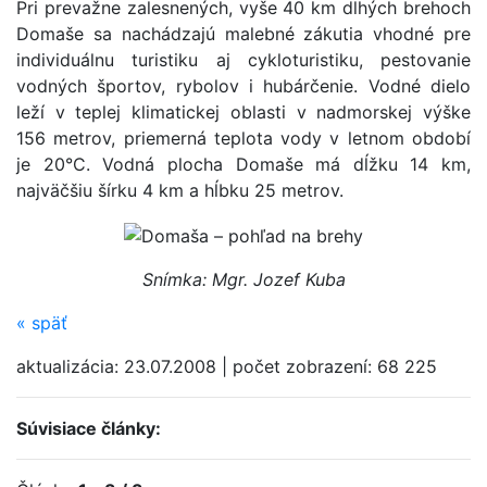
Pri prevažne zalesnených, vyše 40 km dlhých brehoch
Domaše sa nachádzajú malebné zákutia vhodné pre
individuálnu turistiku aj cykloturistiku, pestovanie
vodných športov, rybolov i hubárčenie. Vodné dielo
leží v teplej klimatickej oblasti v nadmorskej výške
156 metrov, priemerná teplota vody v letnom období
je 20°C. Vodná plocha Domaše má dĺžku 14 km,
najväčšiu šírku 4 km a hĺbku 25 metrov.
Snímka: Mgr. Jozef Kuba
«
späť
aktualizácia:
23.07.2008
|
počet zobrazení:
68 225
Súvisiace články: