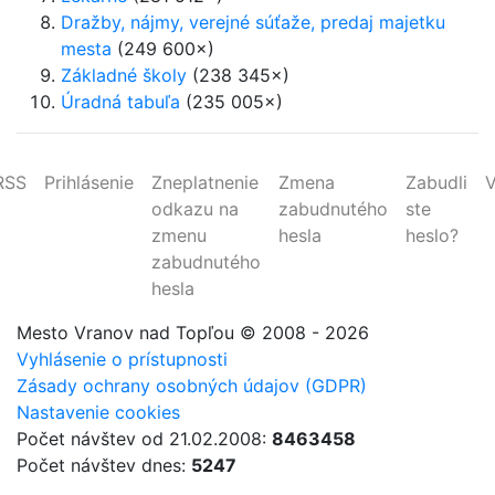
Dražby, nájmy, verejné súťaže, predaj majetku
mesta
(249 600×)
Základné školy
(238 345×)
Úradná tabuľa
(235 005×)
RSS
Prihlásenie
Zneplatnenie
Zmena
Zabudli
V
odkazu na
zabudnutého
ste
zmenu
hesla
heslo?
zabudnutého
hesla
Mesto Vranov nad Topľou
© 2008 - 2026
Vyhlásenie o prístupnosti
Zásady ochrany osobných údajov (GDPR)
Nastavenie cookies
Počet návštev od 21.02.2008:
8463458
Počet návštev dnes:
5247