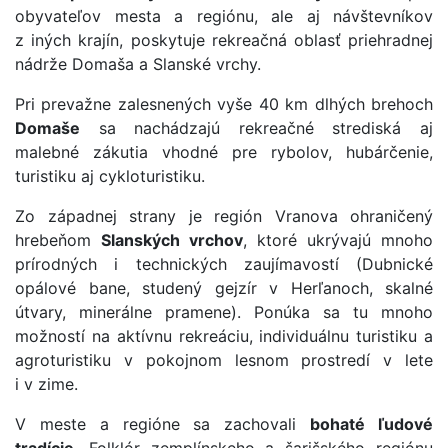
obyvateľov mesta a regiónu, ale aj návštevníkov
z iných krajín, poskytuje rekreačná oblasť priehradnej
nádrže Domaša a Slanské vrchy.
Pri prevažne zalesnených vyše 40 km dlhých brehoch
Domaše
sa nachádzajú rekreačné strediská aj
malebné zákutia vhodné pre rybolov, hubárčenie,
turistiku aj cykloturistiku.
Zo západnej strany je región Vranova ohraničený
hrebeňom
Slanských vrchov
, ktoré ukrývajú mnoho
prírodných i technických zaujímavostí (Dubnické
opálové bane, studený gejzír v Herľanoch, skalné
útvary, minerálne pramene). Ponúka sa tu mnoho
možností na aktívnu rekreáciu, individuálnu turistiku a
agroturistiku v pokojnom lesnom prostredí v lete
i v zime.
V meste a regióne sa zachovali
bohaté ľudové
tradície
. Folklór zemplínskeho a šarišského regiónu