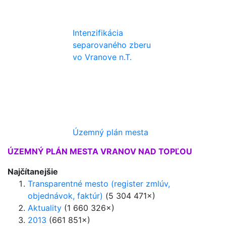
Intenzifikácia
separovaného zberu
vo Vranove n.T.
Územný plán mesta
ÚZEMNÝ PLÁN MESTA VRANOV NAD TOPĽOU
Najčítanejšie
Transparentné mesto (register zmlúv,
objednávok, faktúr)
(5 304 471×)
Aktuality
(1 660 326×)
2013
(661 851×)