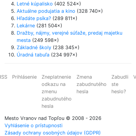
Letné kúpalisko
(402 524×)
Aktuálne podujatia a kino
(328 740×)
Hľadáte psíka?
(289 811×)
Lekárne
(281 504×)
Dražby, nájmy, verejné súťaže, predaj majetku
mesta
(249 598×)
Základné školy
(238 345×)
Úradná tabuľa
(234 997×)
RSS
Prihlásenie
Zneplatnenie
Zmena
Zabudli
V
odkazu na
zabudnutého
ste
zmenu
hesla
heslo?
zabudnutého
hesla
Mesto Vranov nad Topľou
© 2008 - 2026
Vyhlásenie o prístupnosti
Zásady ochrany osobných údajov (GDPR)