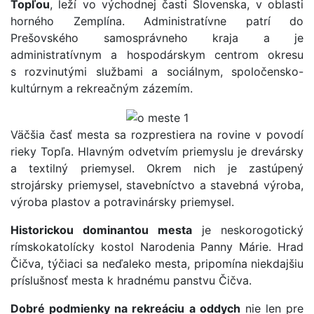
Topľou
, leží vo východnej časti Slovenska, v oblasti
horného Zemplína. Administratívne patrí do
Prešovského samosprávneho kraja a je
administratívnym a hospodárskym centrom okresu
s rozvinutými službami a sociálnym, spoločensko-
kultúrnym a rekreačným zázemím.
Väčšia časť mesta sa rozprestiera na rovine v povodí
rieky Topľa. Hlavným odvetvím priemyslu je drevársky
a textilný priemysel. Okrem nich je zastúpený
strojársky priemysel, stavebníctvo a stavebná výroba,
výroba plastov a potravinársky priemysel.
Historickou dominantou mesta
je neskorogotický
rímskokatolícky kostol Narodenia Panny Márie. Hrad
Čičva, týčiaci sa neďaleko mesta, pripomína niekdajšiu
príslušnosť mesta k hradnému panstvu Čičva.
Dobré podmienky na rekreáciu a oddych
nie len pre