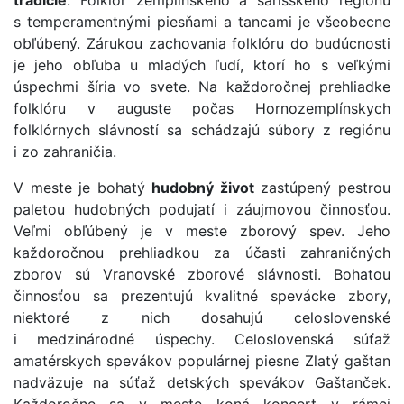
s temperamentnými piesňami a tancami je všeobecne
obľúbený. Zárukou zachovania folklóru do budúcnosti
je jeho obľuba u mladých ľudí, ktorí ho s veľkými
úspechmi šíria vo svete. Na každoročnej prehliadke
folklóru v auguste počas Hornozemplínskych
folklórnych slávností sa schádzajú súbory z regiónu
i zo zahraničia.
V meste je bohatý
hudobný život
zastúpený pestrou
paletou hudobných podujatí i záujmovou činnosťou.
Veľmi obľúbený je v meste zborový spev. Jeho
každoročnou prehliadkou za účasti zahraničných
zborov sú Vranovské zborové slávnosti. Bohatou
činnosťou sa prezentujú kvalitné spevácke zbory,
niektoré z nich dosahujú celoslovenské
i medzinárodné úspechy. Celoslovenská súťaž
amatérskych spevákov populárnej piesne Zlatý gaštan
nadväzuje na súťaž detských spevákov Gaštanček.
Každoročne sa v meste koná koncert v rámci