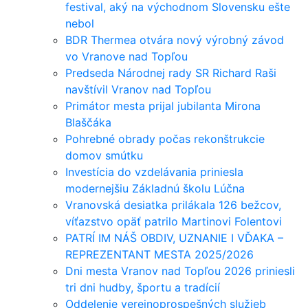
festival, aký na východnom Slovensku ešte
nebol
BDR Thermea otvára nový výrobný závod
vo Vranove nad Topľou
Predseda Národnej rady SR Richard Raši
navštívil Vranov nad Topľou
Primátor mesta prijal jubilanta Mirona
Blaščáka
Pohrebné obrady počas rekonštrukcie
domov smútku
Investícia do vzdelávania priniesla
modernejšiu Základnú školu Lúčna
Vranovská desiatka prilákala 126 bežcov,
víťazstvo opäť patrilo Martinovi Folentovi
PATRÍ IM NÁŠ OBDIV, UZNANIE I VĎAKA –
REPREZENTANT MESTA 2025/2026
Dni mesta Vranov nad Topľou 2026 priniesli
tri dni hudby, športu a tradícií
Oddelenie verejnoprospešných služieb