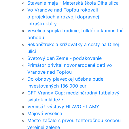
Stavanie mája - Materská škola Dlhá ulica
Vo Vranove nad Topľou rokovali
o projektoch a rozvoji dopravnej
infraštruktúry
Veselica spojila tradície, folklór a komunitnú
pohodu
Rekonštrukcia križovatky a cesty na Dlhej
ulici
Svetový deň Zeme - poďakovanie
Primátor privítal novonarodené deti vo
Vranove nad Topľou
Do obnovy plaveckej učebne bude
investovaných 136 000 eur
CFT Vranov Cup: medzinárodný futbalový
sviatok mládeže
Vernisáž výstavy HLAVO - LAMY
Májová veselica
Mesto začalo s prvou tohtoročnou kosbou
verejnej zelene