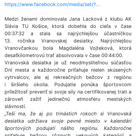
https://www.facebook.com/media/set/?…
Medzi ženami dominovala Jana Lacková z klubu AK
Slávia TU Košice, ktorá dobehla do cieľa v čase
00:37:32 a stala sa najrýchlejšou účastníčkou
13. ročníka Vranovskej desiatky. Najrýchlejšou
Vranovčankou bola Magdaléna Vojteková, ktorá
desaťkilometrovú trať absolvovala v čase 00:44:00.
Vranovská desiatka je už neodmysliteľnou súčasťou
Dní mesta a každoročne priťahuje nielen skúsených
vytrvalcov, ale aj rekreačných bežcov z regiónu
i širšieho okolia. Podujatie ponúka športovcom
príležitosť preveriť si svoje sily na certifikovanej trati a
zároveň zažiť jedinečnú atmosféru mestských
slávností.
„Teší ma, že aj po trinástich rokoch si Vranovská
desiatka udržiava svoje pevné miesto v kalendári
športových podujatí nášho regiónu. Každoročne
priťahuje bežcov rôznych vekových kategórií a