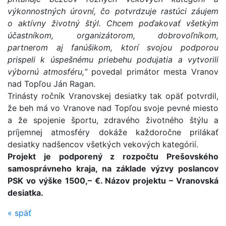
výkonnostných úrovní, čo potvrdzuje rastúci záujem
o aktívny životný štýl. Chcem poďakovať všetkým
účastníkom, organizátorom, dobrovoľníkom,
partnerom aj fanúšikom, ktorí svojou podporou
prispeli k úspešnému priebehu podujatia a vytvorili
výbornú atmosféru,“
povedal primátor mesta Vranov
nad Topľou Ján Ragan.
Trinásty ročník Vranovskej desiatky tak opäť potvrdil,
že beh má vo Vranove nad Topľou svoje pevné miesto
a že spojenie športu, zdravého životného štýlu a
príjemnej atmosféry dokáže každoročne prilákať
desiatky nadšencov všetkých vekových kategórií.
Projekt je podporený z rozpočtu Prešovského
samosprávneho kraja, na základe výzvy poslancov
PSK vo výške 1500,– €. Názov projektu – Vranovská
desiatka.
«
späť