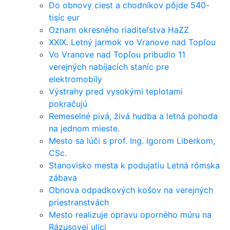
Do obnovy ciest a chodníkov pôjde 540-
tisíc eur
Oznam okresného riaditeľstva HaZZ
XXIX. Letný jarmok vo Vranove nad Topľou
Vo Vranove nad Topľou pribudlo 11
verejných nabíjacích staníc pre
elektromobily
Výstrahy pred vysokými teplotami
pokračujú
Remeselné pivá, živá hudba a letná pohoda
na jednom mieste.
Mesto sa lúči s prof. Ing. Igorom Liberkom,
CSc.
Stanovisko mesta k podujatiu Letná rómska
zábava
Obnova odpadkových košov na verejných
priestranstvách
Mesto realizuje opravu oporného múru na
Rázusovej ulici