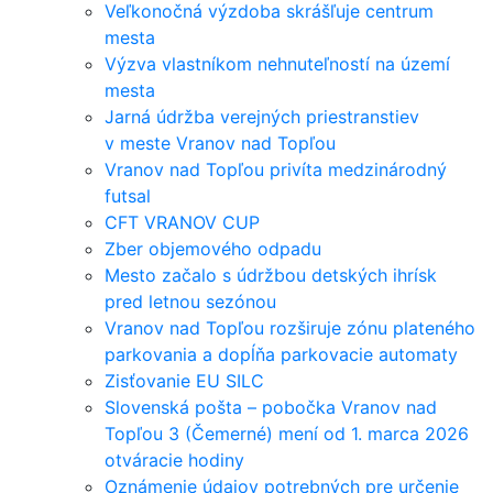
Veľkonočná výzdoba skrášľuje centrum
mesta
Výzva vlastníkom nehnuteľností na území
mesta
Jarná údržba verejných priestranstiev
v meste Vranov nad Topľou
Vranov nad Topľou privíta medzinárodný
futsal
CFT VRANOV CUP
Zber objemového odpadu
Mesto začalo s údržbou detských ihrísk
pred letnou sezónou
Vranov nad Topľou rozširuje zónu plateného
parkovania a dopĺňa parkovacie automaty
Zisťovanie EU SILC
Slovenská pošta – pobočka Vranov nad
Topľou 3 (Čemerné) mení od 1. marca 2026
otváracie hodiny
Oznámenie údajov potrebných pre určenie