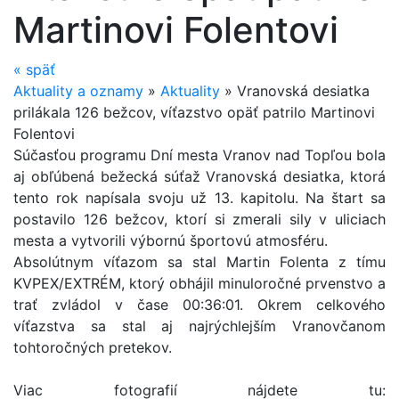
Martinovi Folentovi
«
späť
Aktuality a oznamy
»
Aktuality
»
Vranovská desiatka
prilákala 126 bežcov, víťazstvo opäť patrilo Martinovi
Folentovi
Súčasťou programu Dní mesta Vranov nad Topľou bola
aj obľúbená bežecká súťaž Vranovská desiatka, ktorá
tento rok napísala svoju už 13. kapitolu. Na štart sa
postavilo 126 bežcov, ktorí si zmerali sily v uliciach
mesta a vytvorili výbornú športovú atmosféru.
Absolútnym víťazom sa stal Martin Folenta z tímu
KVPEX/EXTRÉM, ktorý obhájil minuloročné prvenstvo a
trať zvládol v čase 00:36:01. Okrem celkového
víťazstva sa stal aj najrýchlejším Vranovčanom
tohtoročných pretekov.
Viac fotografií nájdete tu: