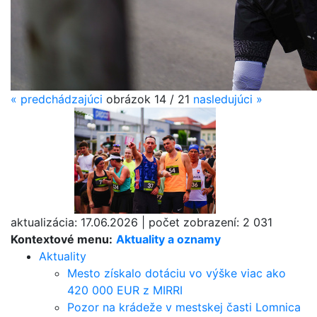
«
predchádzajúci
obrázok
14 / 21
nasledujúci
»
aktualizácia:
17.06.2026
|
počet zobrazení:
2 031
Kontextové menu:
Aktuality a oznamy
Aktuality
Mesto získalo dotáciu vo výške viac ako
420 000 EUR z MIRRI
Pozor na krádeže v mestskej časti Lomnica