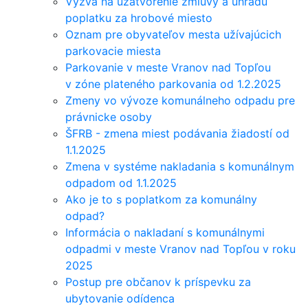
Výzva na uzatvorenie zmluvy a úhradu
poplatku za hrobové miesto
Oznam pre obyvateľov mesta užívajúcich
parkovacie miesta
Parkovanie v meste Vranov nad Topľou
v zóne plateného parkovania od 1.2.2025
Zmeny vo vývoze komunálneho odpadu pre
právnicke osoby
ŠFRB - zmena miest podávania žiadostí od
1.1.2025
Zmena v systéme nakladania s komunálnym
odpadom od 1.1.2025
Ako je to s poplatkom za komunálny
odpad?
Informácia o nakladaní s komunálnymi
odpadmi v meste Vranov nad Topľou v roku
2025
Postup pre občanov k príspevku za
ubytovanie odídenca