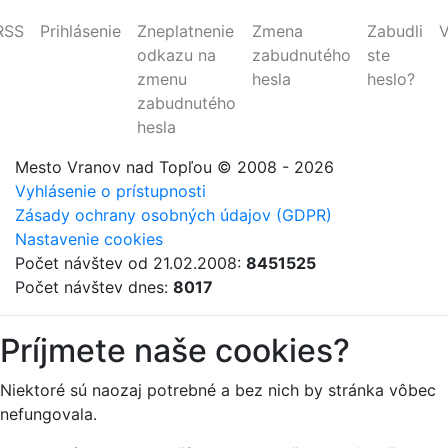
RSS
Prihlásenie
Zneplatnenie
Zmena
Zabudli
V
odkazu na
zabudnutého
ste
zmenu
hesla
heslo?
zabudnutého
hesla
Mesto Vranov nad Topľou
© 2008 - 2026
Vyhlásenie o prístupnosti
Zásady ochrany osobných údajov (GDPR)
Nastavenie cookies
Počet návštev od 21.02.2008:
8451525
Počet návštev dnes:
8017
Príjmete naše cookies?
Niektoré sú naozaj potrebné a bez nich by stránka vôbec
nefungovala.