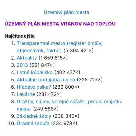
Územný plán mesta
ÚZEMNÝ PLÁN MESTA VRANOV NAD TOPĽOU
Najčítanejšie
Transparentné mesto (register zmlúv,
objednávok, faktúr)
(5 304 421×)
Aktuality
(1 659 815×)
2013
(661 847×)
Letné kúpalisko
(402 477×)
Aktuálne podujatia a kino
(328 727×)
Hľadáte psíka?
(289 800×)
Lekárne
(281 472×)
Dražby, nájmy, verejné súťaže, predaj majetku
mesta
(249 588×)
Základné školy
(238 340×)
Úradná tabuľa
(234 978×)