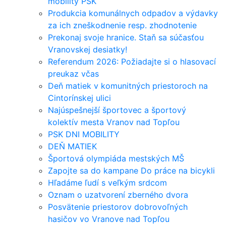
mobility PSK
Produkcia komunálnych odpadov a výdavky
za ich zneškodnenie resp. zhodnotenie
Prekonaj svoje hranice. Staň sa súčasťou
Vranovskej desiatky!
Referendum 2026: Požiadajte si o hlasovací
preukaz včas
Deň matiek v komunitných priestoroch na
Cintorínskej ulici
Najúspešnejší športovec a športový
kolektív mesta Vranov nad Topľou
PSK DNI MOBILITY
DEŇ MATIEK
Športová olympiáda mestských MŠ
Zapojte sa do kampane Do práce na bicykli
Hľadáme ľudí s veľkým srdcom
Oznam o uzatvorení zberného dvora
Posvätenie priestorov dobrovoľných
hasičov vo Vranove nad Topľou