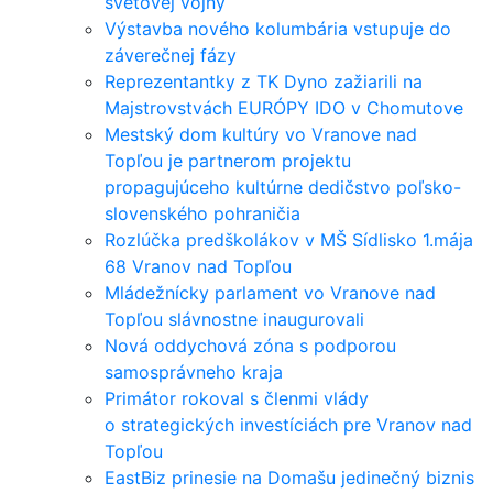
svetovej vojny
Výstavba nového kolumbária vstupuje do
záverečnej fázy
Reprezentantky z TK Dyno zažiarili na
Majstrovstvách EURÓPY IDO v Chomutove
Mestský dom kultúry vo Vranove nad
Topľou je partnerom projektu
propagujúceho kultúrne dedičstvo poľsko-
slovenského pohraničia
Rozlúčka predškolákov v MŠ Sídlisko 1.mája
68 Vranov nad Topľou
Mládežnícky parlament vo Vranove nad
Topľou slávnostne inaugurovali
Nová oddychová zóna s podporou
samosprávneho kraja
Primátor rokoval s členmi vlády
o strategických investíciách pre Vranov nad
Topľou
EastBiz prinesie na Domašu jedinečný biznis