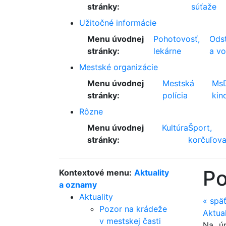
stránky:
súťaže
Užitočné informácie
Menu úvodnej
Pohotovosť,
Odst
stránky:
lekárne
a v
Mestské organizácie
Menu úvodnej
Mestská
Ms
stránky:
polícia
kin
Rôzne
Menu úvodnej
Kultúra
Šport,
stránky:
korčuľova
Po
Kontextové menu:
Aktuality
a oznamy
Aktuality
«
spä
Pozor na krádeže
Aktua
v mestskej časti
Na úr