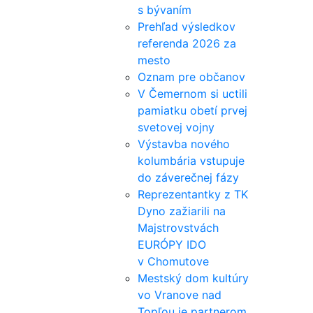
s bývaním
Prehľad výsledkov
referenda 2026 za
mesto
Oznam pre občanov
V Čemernom si uctili
pamiatku obetí prvej
svetovej vojny
Výstavba nového
kolumbária vstupuje
do záverečnej fázy
Reprezentantky z TK
Dyno zažiarili na
Majstrovstvách
EURÓPY IDO
v Chomutove
Mestský dom kultúry
vo Vranove nad
Topľou je partnerom