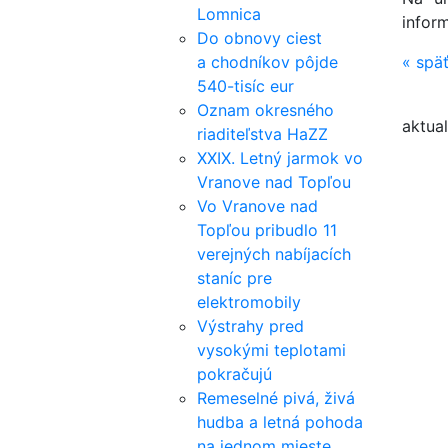
Lomnica
inform
Do obnovy ciest
a chodníkov pôjde
«
spä
540-tisíc eur
Oznam okresného
aktual
riaditeľstva HaZZ
XXIX. Letný jarmok vo
Vranove nad Topľou
Vo Vranove nad
Topľou pribudlo 11
verejných nabíjacích
staníc pre
elektromobily
Výstrahy pred
vysokými teplotami
pokračujú
Remeselné pivá, živá
hudba a letná pohoda
na jednom mieste.