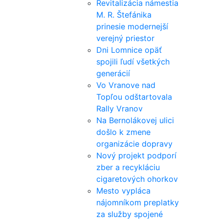
Revitalizácia námestia
M. R. Štefánika
prinesie modernejší
verejný priestor
Dni Lomnice opäť
spojili ľudí všetkých
generácií
Vo Vranove nad
Topľou odštartovala
Rally Vranov
Na Bernolákovej ulici
došlo k zmene
organizácie dopravy
Nový projekt podporí
zber a recykláciu
cigaretových ohorkov
Mesto vypláca
nájomníkom preplatky
za služby spojené