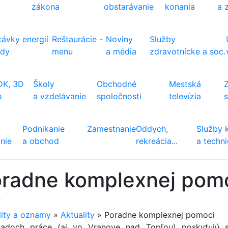
zákona
obstarávanie
konania
a 
ávky energií
Reštaurácie -
Noviny
Služby
ody
menu
a média
zdravotnícke a soc.
DK, 3D
Školy
Obchodné
Mestská
o
a vzdelávanie
spoločnosti
televízia
Podnikanie
Zamestnanie
Oddych,
Služby 
nie
a obchod
rekreácia...
a techn
radne komplexnej pom
ť
lity a oznamy
»
Aktuality
»
Poradne komplexnej pomoci
adoch práce (aj vo Vranove nad Topľou) poskytujú s