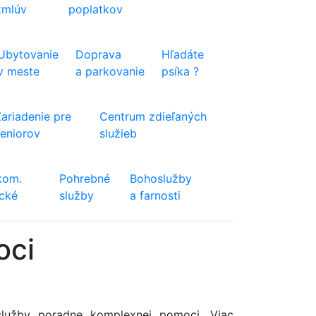
zmlúv
poplatkov
Ubytovanie
Doprava
Hľadáte
v meste
a parkovanie
psíka ?
Zariadenie pre
Centrum zdieľaných
seniorov
služieb
kom.
Pohrebné
Bohoslužby
ické
služby
a farnosti
oci
lužby poradne komplexnej pomoci. Viac