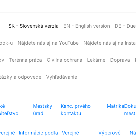
SK
- Slovenská verzia
EN
- English version
DE
- Due
book-u
Nájdete nás aj na YouTube
Nájdete nás aj na Inst
ov
Terénna
práca
Civilná
ochrana
Lekárne
Doprava
tázky a odpovede
Vyhľadávanie
ké
Mestský
Kanc. prvého
Matrika
Doku
iteľstvo
úrad
kontaktu
mest
verejné
Informácie podľa
Verejné
Výberové
Ná