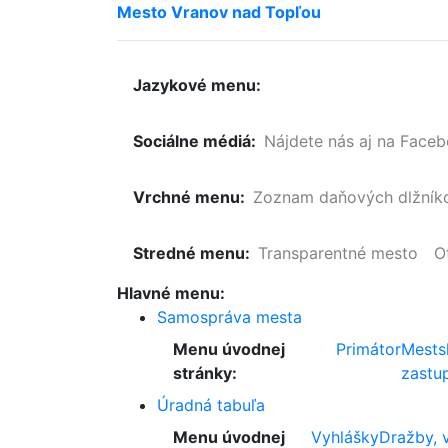
Mesto
Vranov
nad
Topľou
Jazykové menu:
Sociálne médiá:
Nájdete nás aj na Face
Vrchné menu:
Zoznam
daňových
dlžník
Stredné menu:
Transparentné mesto
O
Hlavné menu:
Samospráva mesta
Menu úvodnej
Primátor
Mests
stránky:
zastup
Úradná tabuľa
Menu úvodnej
Vyhlášky
Dražby, 