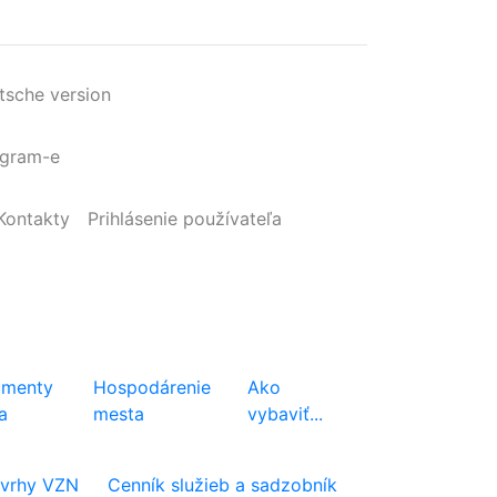
tsche version
agram-e
Kontakty
Prihlásenie
používateľa
menty
Hospodárenie
Ako
a
mesta
vybaviť...
vrhy VZN
Cenník služieb a sadzobník