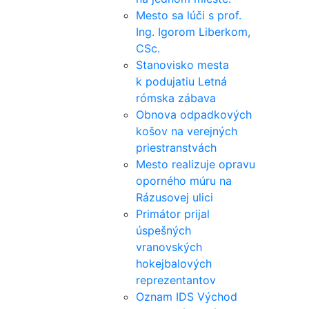
Mesto sa lúči s prof.
Ing. Igorom Liberkom,
CSc.
Stanovisko mesta
k podujatiu Letná
rómska zábava
Obnova odpadkových
košov na verejných
priestranstvách
Mesto realizuje opravu
oporného múru na
Rázusovej ulici
Primátor prijal
úspešných
vranovských
hokejbalových
reprezentantov
Oznam IDS Východ