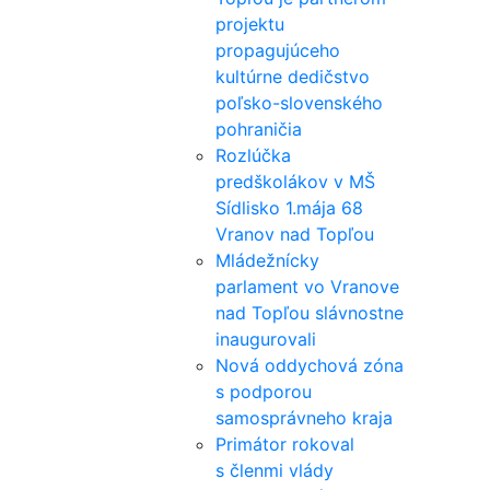
projektu
propagujúceho
kultúrne dedičstvo
poľsko-slovenského
pohraničia
Rozlúčka
predškolákov v MŠ
Sídlisko 1.mája 68
Vranov nad Topľou
Mládežnícky
parlament vo Vranove
nad Topľou slávnostne
inaugurovali
Nová oddychová zóna
s podporou
samosprávneho kraja
Primátor rokoval
s členmi vlády