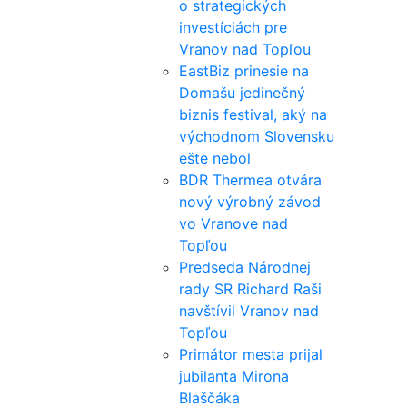
o strategických
investíciách pre
Vranov nad Topľou
EastBiz prinesie na
Domašu jedinečný
biznis festival, aký na
východnom Slovensku
ešte nebol
BDR Thermea otvára
nový výrobný závod
vo Vranove nad
Topľou
Predseda Národnej
rady SR Richard Raši
navštívil Vranov nad
Topľou
Primátor mesta prijal
jubilanta Mirona
Blaščáka