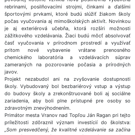
rebrinami, posilňovacími strojmi, činkami a ďalšími
športovými prvkami, ktoré budú slúžiť žiakom školy
počas vyučovania aj mimoškolských aktivít. Novinkou
je aj exteriérová učebňa, ktorá rozšíri možnosti
zážitkového vzdelávania. Žiaci budú môcť absolvovať
časť vyučovania v prírodnom prostredí a využívať
pritom nové vybavenie vrátane prenosného
chemického laboratória a vzdelávacích súprav
zameraných na pozorovanie počasia a prírodných
javov.
Projekt nezabudol ani na zvyšovanie dostupnosti
školy. Vybudovaný bol bezbariérový vstup a výstup
do budovy školy a zrekonštruované boli aj sociálne
zariadenia, aby boli plne prístupné pre osoby so
zdravotným znevýhodnením.
Primátor mesta Vranov nad Topľou Ján Ragan pri tejto
príležitosti zdôraznil význam investícií do školstva:
„Som presvedčený, že kvalitné vzdelávanie sa začína