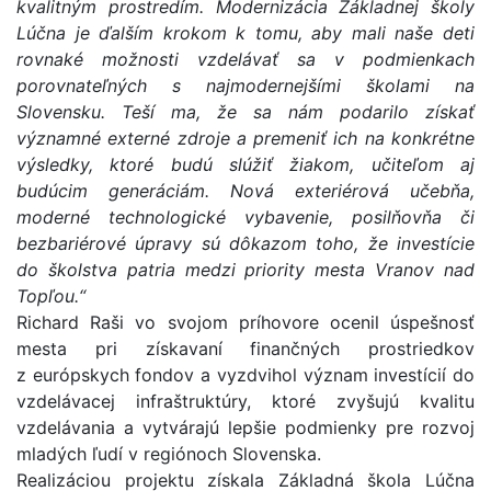
kvalitným prostredím. Modernizácia Základnej školy
Lúčna je ďalším krokom k tomu, aby mali naše deti
rovnaké možnosti vzdelávať sa v podmienkach
porovnateľných s najmodernejšími školami na
Slovensku. Teší ma, že sa nám podarilo získať
významné externé zdroje a premeniť ich na konkrétne
výsledky, ktoré budú slúžiť žiakom, učiteľom aj
budúcim generáciám. Nová exteriérová učebňa,
moderné technologické vybavenie, posilňovňa či
bezbariérové úpravy sú dôkazom toho, že investície
do školstva patria medzi priority mesta Vranov nad
Topľou.“
Richard Raši vo svojom príhovore ocenil úspešnosť
mesta pri získavaní finančných prostriedkov
z európskych fondov a vyzdvihol význam investícií do
vzdelávacej infraštruktúry, ktoré zvyšujú kvalitu
vzdelávania a vytvárajú lepšie podmienky pre rozvoj
mladých ľudí v regiónoch Slovenska.
Realizáciou projektu získala Základná škola Lúčna