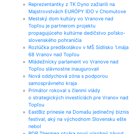
Reprezentantky z TK Dyno zažiarili na
Majstrovstvách EURÓPY IDO v Chomutove
Mestský dom kultúry vo Vranove nad
Topľou je partnerom projektu
propagujúceho kultúrne dedičstvo poľsko-
slovenského pohraničia
Rozlúčka predškolákov v MŠ Sídlisko 1.mája
68 Vranov nad Topľou
Mládežnícky parlament vo Vranove nad
Topľou slávnostne inaugurovali
Nová oddychová zóna s podporou
samosprávneho kraja
Primátor rokoval s členmi vlády
o strategických investíciách pre Vranov nad
Topľou
EastBiz prinesie na Domašu jedinečný biznis
festival, aký na východnom Slovensku ešte
nebol
BDR Thermea otvára nový výrobný závod