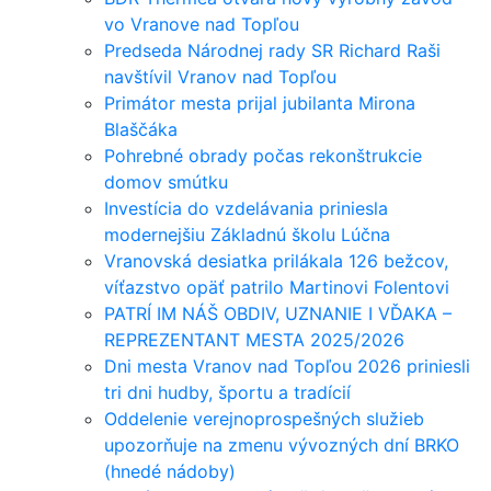
vo Vranove nad Topľou
Predseda Národnej rady SR Richard Raši
navštívil Vranov nad Topľou
Primátor mesta prijal jubilanta Mirona
Blaščáka
Pohrebné obrady počas rekonštrukcie
domov smútku
Investícia do vzdelávania priniesla
modernejšiu Základnú školu Lúčna
Vranovská desiatka prilákala 126 bežcov,
víťazstvo opäť patrilo Martinovi Folentovi
PATRÍ IM NÁŠ OBDIV, UZNANIE I VĎAKA –
REPREZENTANT MESTA 2025/2026
Dni mesta Vranov nad Topľou 2026 priniesli
tri dni hudby, športu a tradícií
Oddelenie verejnoprospešných služieb
upozorňuje na zmenu vývozných dní BRKO
(hnedé nádoby)