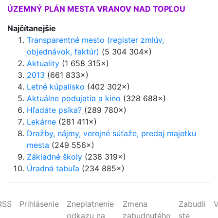
ÚZEMNÝ PLÁN MESTA VRANOV NAD TOPĽOU
Najčítanejšie
Transparentné mesto (register zmlúv,
objednávok, faktúr)
(5 304 304×)
Aktuality
(1 658 315×)
2013
(661 833×)
Letné kúpalisko
(402 302×)
Aktuálne podujatia a kino
(328 688×)
Hľadáte psíka?
(289 780×)
Lekárne
(281 411×)
Dražby, nájmy, verejné súťaže, predaj majetku
mesta
(249 556×)
Základné školy
(238 319×)
Úradná tabuľa
(234 885×)
RSS
Prihlásenie
Zneplatnenie
Zmena
Zabudli
V
odkazu na
zabudnutého
ste