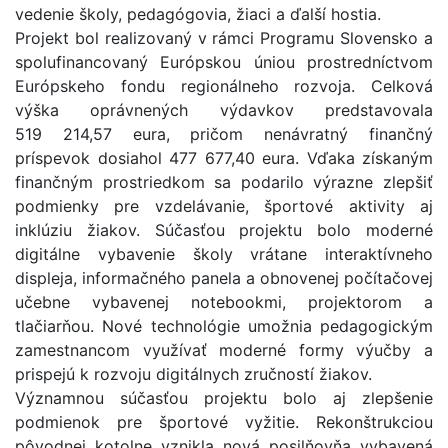
vedenie školy, pedagógovia, žiaci a ďalší hostia.
Projekt bol realizovaný v rámci Programu Slovensko a
spolufinancovaný Európskou úniou prostredníctvom
Európskeho fondu regionálneho rozvoja. Celková
výška oprávnených výdavkov predstavovala
519 214,57 eura, pričom nenávratný finančný
príspevok dosiahol 477 677,40 eura. Vďaka získaným
finančným prostriedkom sa podarilo výrazne zlepšiť
podmienky pre vzdelávanie, športové aktivity aj
inklúziu žiakov. Súčasťou projektu bolo moderné
digitálne vybavenie školy vrátane interaktívneho
displeja, informačného panela a obnovenej počítačovej
učebne vybavenej notebookmi, projektorom a
tlačiarňou. Nové technológie umožnia pedagogickým
zamestnancom využívať moderné formy výučby a
prispejú k rozvoju digitálnych zručností žiakov.
Významnou súčasťou projektu bolo aj zlepšenie
podmienok pre športové vyžitie. Rekonštrukciou
pôvodnej kotolne vznikla nová posilňovňa vybavená