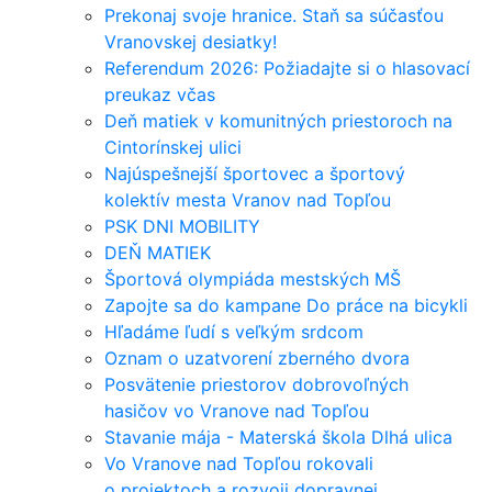
Prekonaj svoje hranice. Staň sa súčasťou
Vranovskej desiatky!
Referendum 2026: Požiadajte si o hlasovací
preukaz včas
Deň matiek v komunitných priestoroch na
Cintorínskej ulici
Najúspešnejší športovec a športový
kolektív mesta Vranov nad Topľou
PSK DNI MOBILITY
DEŇ MATIEK
Športová olympiáda mestských MŠ
Zapojte sa do kampane Do práce na bicykli
Hľadáme ľudí s veľkým srdcom
Oznam o uzatvorení zberného dvora
Posvätenie priestorov dobrovoľných
hasičov vo Vranove nad Topľou
Stavanie mája - Materská škola Dlhá ulica
Vo Vranove nad Topľou rokovali
o projektoch a rozvoji dopravnej