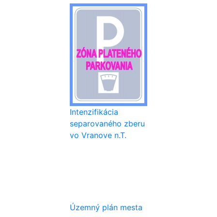
Zóna plateného
parkovania
Intenzifikácia
separovaného zberu
vo Vranove n.T.
Územný plán mesta