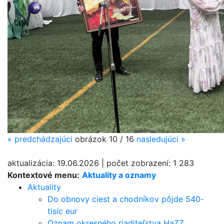
«
predchádzajúci
obrázok
10 / 16
nasledujúci
»
aktualizácia:
19.06.2026
|
počet zobrazení:
1 283
Kontextové menu:
Aktuality a oznamy
Aktuality
Do obnovy ciest a chodníkov pôjde 540-
tisíc eur
Oznam okresného riaditeľstva HaZZ