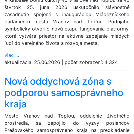
V kinosále Domu kultúry vo Vranove nad Topľou sa vo
štvrtok 25. júna 2026 uskutočnilo slávnostné
zasadnutie spojené s inauguráciou Mládežníckeho
parlamentu mesta Vranov nad Topľou. Podujatie
symbolicky otvorilo novú etapu fungovania platformy,
ktorá vytvára priestor na aktívne zapájanie mladých
ľudí do verejného života a rozvoja mesta.
viac
…
aktualizácia:
25.06.2026
|
počet zobrazení:
4 324
Nová oddychová zóna s
podporou samosprávneho
kraja
Mesto Vranov nad Topľou, oddelenie životného
prostredia, sa zapojilo do výzvy poslancov
Prešovského samosprávneho kraja na predkladanie