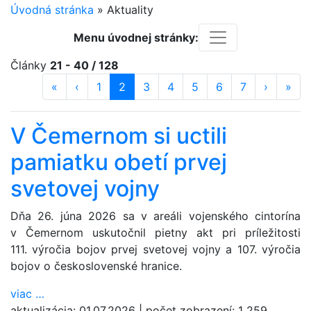
Úvodná stránka
»
Aktuality
Menu úvodnej stránky:
Články
21 - 40 / 128
«
prvá strana
‹
predošlá strana
strana
1
strana
2
(aktuálna)
strana
3
strana
4
strana
5
strana
6
strana
7
ďalšia st
›
posl
»
V Čemernom si uctili
pamiatku obetí prvej
svetovej vojny
Dňa 26. júna 2026 sa v areáli vojenského cintorína
v Čemernom uskutočnil pietny akt pri príležitosti
111. výročia bojov prvej svetovej vojny a 107. výročia
bojov o československé hranice.
viac
…
aktualizácia:
01.07.2026
|
počet zobrazení:
1 259