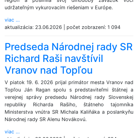
región a posilnila svoj dlhodobý záväzok voči
udržateľným vykurovacím riešeniam v Európe.
viac
…
aktualizácia:
23.06.2026
|
počet zobrazení:
1 094
Predseda Národnej rady SR
Richard Raši navštívil
Vranov nad Topľou
V piatok 19. 6. 2026 prijal primátor mesta Vranov nad
Topľou Ján Ragan spolu s predstaviteľmi štátnej a
verejnej správy predsedu Národnej rady Slovenskej
republiky Richarda Rašiho, štátneho tajomníka
Ministerstva vnútra SR Michala Kaliňáka a poslankyňu
Národnej rady SR Alenu Novákovú.
viac
…