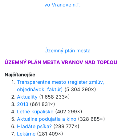
vo Vranove n.T.
Územný plán mesta
ÚZEMNÝ PLÁN MESTA VRANOV NAD TOPĽOU
Najčítanejšie
Transparentné mesto (register zmlúv,
objednávok, faktúr)
(5 304 290×)
Aktuality
(1 658 233×)
2013
(661 831×)
Letné kúpalisko
(402 299×)
Aktuálne podujatia a kino
(328 685×)
Hľadáte psíka?
(289 777×)
Lekárne
(281 409×)