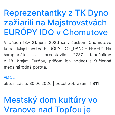
Reprezentantky z TK Dyno
zažiarili na Majstrovstvách
EURÓPY IDO v Chomutove
V dňoch 18.- 21. júna 2026 sa v českom Chomutove
konali Majstrovstvá EURÓPY IDO „DANCE FEVER“. Na
šampionáte sa predstavilo 2737 tanečníkov
z 18. krajím Európy, pričom ich hodnotila 9-členná
medzinárodná porota.
viac
…
aktualizácia:
30.06.2026
|
počet zobrazení:
1 811
Mestský dom kultúry vo
Vranove nad Topľou je