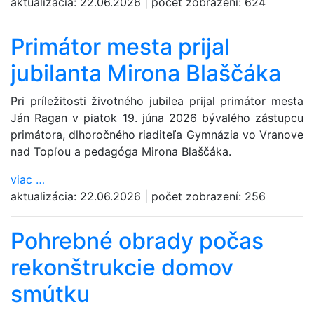
aktualizácia:
22.06.2026
|
počet zobrazení:
624
Primátor mesta prijal
jubilanta Mirona Blaščáka
Pri príležitosti životného jubilea prijal primátor mesta
Ján Ragan v piatok 19. júna 2026 bývalého zástupcu
primátora, dlhoročného riaditeľa Gymnázia vo Vranove
nad Topľou a pedagóga Mirona Blaščáka.
viac
…
aktualizácia:
22.06.2026
|
počet zobrazení:
256
Pohrebné obrady počas
rekonštrukcie domov
smútku