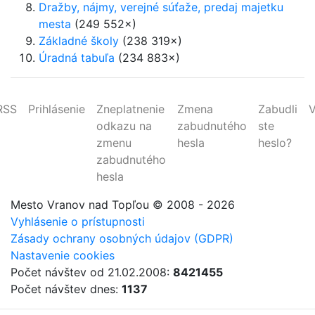
Dražby, nájmy, verejné súťaže, predaj majetku
mesta
(249 552×)
Základné školy
(238 319×)
Úradná tabuľa
(234 883×)
RSS
Prihlásenie
Zneplatnenie
Zmena
Zabudli
V
odkazu na
zabudnutého
ste
zmenu
hesla
heslo?
zabudnutého
hesla
Mesto Vranov nad Topľou
© 2008 - 2026
Vyhlásenie o prístupnosti
Zásady ochrany osobných údajov (GDPR)
Nastavenie cookies
Počet návštev od 21.02.2008:
8421455
Počet návštev dnes:
1137