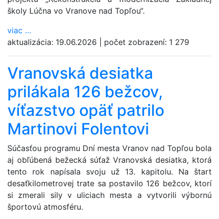
školy Lúčna vo Vranove nad Topľou“.
viac
…
aktualizácia:
19.06.2026
|
počet zobrazení:
1 279
Vranovská desiatka
prilákala 126 bežcov,
víťazstvo opäť patrilo
Martinovi Folentovi
Súčasťou programu Dní mesta Vranov nad Topľou bola
aj obľúbená bežecká súťaž Vranovská desiatka, ktorá
tento rok napísala svoju už 13. kapitolu. Na štart
desaťkilometrovej trate sa postavilo 126 bežcov, ktorí
si zmerali sily v uliciach mesta a vytvorili výbornú
športovú atmosféru.