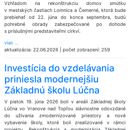
Vzhľadom na rekonštrukciu domov smútku
v mestských častiach Lomnica a Čemerné, ktorá bude
prebiehať od 22. júna do konca septembra, budú
pohrebné obrady zabezpečované po dohode
s príslušnými predstaviteľmi cirkví.
viac
…
aktualizácia:
22.06.2026
|
počet zobrazení:
259
Investícia do vzdelávania
priniesla modernejšiu
Základnú školu Lúčna
V piatok 19. júna 2026 boli v areáli Základnej školy
Lúčna vo Vranove nad Topľou slávnostne odovzdané
do užívania zmodernizované priestory a nové
vybavenie školy, ktoré boli zrealizované v rámci
projektu „Rekonštrukcia a modernizácia Základnej