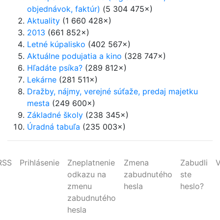
objednávok, faktúr)
(5 304 475×)
Aktuality
(1 660 428×)
2013
(661 852×)
Letné kúpalisko
(402 567×)
Aktuálne podujatia a kino
(328 747×)
Hľadáte psíka?
(289 812×)
Lekárne
(281 511×)
Dražby, nájmy, verejné súťaže, predaj majetku
mesta
(249 600×)
Základné školy
(238 345×)
Úradná tabuľa
(235 003×)
RSS
Prihlásenie
Zneplatnenie
Zmena
Zabudli
V
odkazu na
zabudnutého
ste
zmenu
hesla
heslo?
zabudnutého
hesla