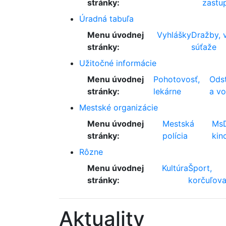
stránky:
zastup
Úradná tabuľa
Menu úvodnej
Vyhlášky
Dražby, 
stránky:
súťaže
Užitočné informácie
Menu úvodnej
Pohotovosť,
Odst
stránky:
lekárne
a v
Mestské organizácie
Menu úvodnej
Mestská
Ms
stránky:
polícia
kin
Rôzne
Menu úvodnej
Kultúra
Šport,
stránky:
korčuľova
Aktuality