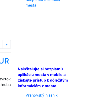
mesta
a
ďalšia strana
posledná strana
»
EUR
Nainštalujte si bezplatnú
aplikáciu mesta v mobile a
tvrtok
získajte prístup k dôležitým
zhruba
informáciám z mesta
Vranovský hlásnik