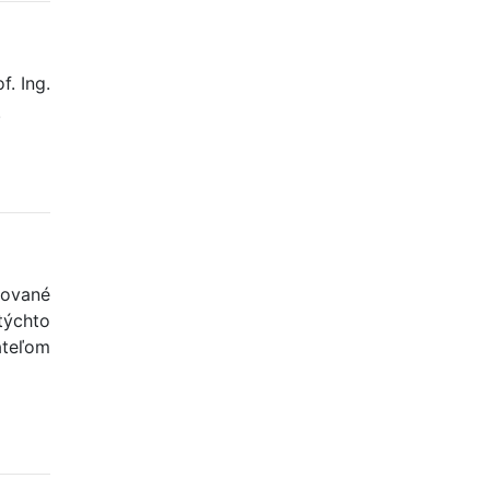
. Ing.
.
zované
týchto
ateľom