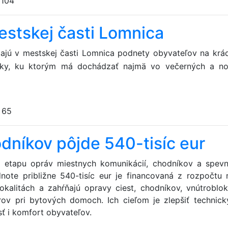
:
104
estskej časti Lomnica
jú v mestskej časti Lomnica podnety obyvateľov na krá
ky, ku ktorým má dochádzať najmä vo večerných a n
:
65
dníkov pôjde 540-tisíc eur
u etapu opráv miestnych komunikácií, chodníkov a spev
dnote približne 540-tisíc eur je financovaná z rozpočtu 
okalitách a zahŕňajú opravy ciest, chodníkov, vnútroblo
orov pri bytových domoch. Ich cieľom je zlepšiť technick
sť i komfort obyvateľov.