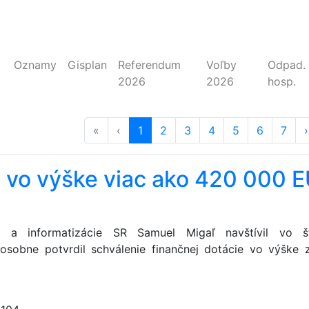
Oznamy
Gisplan
Referendum
Voľby
Odpad.
2026
2026
hosp.
«
prvá strana
‹
predošlá strana
strana
1
(aktuálna)
strana
2
strana
3
strana
4
strana
5
strana
6
stran
7
›
u vo výške viac ako 420 000 
oja a informatizácie SR Samuel Migaľ navštívil vo š
sobne potvrdil schválenie finančnej dotácie vo výške 