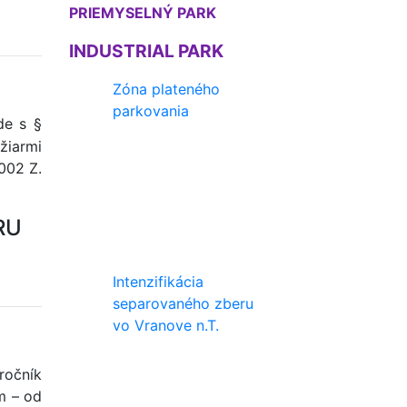
PRIEMYSELNÝ PARK
INDUSTRIAL PARK
Zóna plateného
parkovania
de s §
ožiarmi
2002 Z.
RU
Intenzifikácia
separovaného zberu
vo Vranove n.T.
ročník
m – od