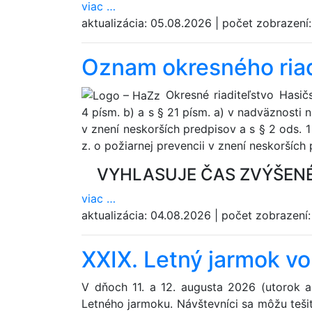
viac
…
aktualizácia:
05.08.2026
|
počet zobrazení
Oznam okresného riad
Okresné riaditeľstvo Hasi
4 písm. b) a s § 21 písm. a) v nadväznosti 
v znení neskorších predpisov a s § 2 ods. 1
z. o požiarnej prevencii v znení neskorších
VYHLASUJE ČAS ZVÝŠEN
viac
…
aktualizácia:
04.08.2026
|
počet zobrazení
XXIX. Letný jarmok v
V dňoch 11. a 12. augusta 2026 (utorok a
Letného jarmoku. Návštevníci sa môžu teši