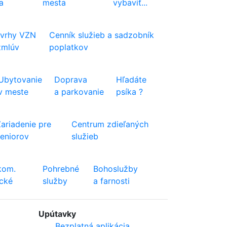
a
mesta
vybaviť...
vrhy VZN
Cenník služieb a sadzobník
zmlúv
poplatkov
Ubytovanie
Doprava
Hľadáte
v meste
a parkovanie
psíka ?
Zariadenie pre
Centrum zdieľaných
seniorov
služieb
kom.
Pohrebné
Bohoslužby
ické
služby
a farnosti
Upútavky
Bezplatná aplikácia