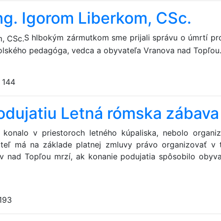
Ing. Igorom Liberkom, CSc.
S hlbokým zármutkom sme prijali správu o úmrtí prof
olského pedagóga, vedca a obyvateľa Vranova nad Topľou
:
144
odujatiu Letná rómska zábava
 konalo v priestoroch letného kúpaliska, nebolo organi
eľ má na základe platnej zmluvy právo organizovať v 
ov nad Topľou mrzí, ak konanie podujatia spôsobilo obyv
193