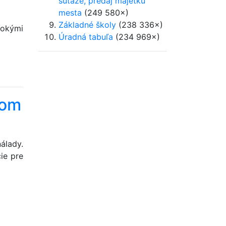
súťaže, predaj majetku
mesta
(249 580×)
Základné školy
(238 336×)
sokými
Úradná tabuľa
(234 969×)
nom
álady.
ie pre