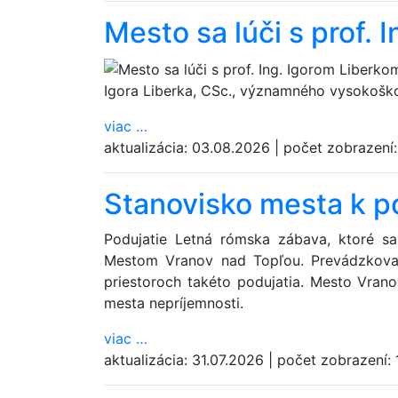
Mesto sa lúči s prof. 
Igora Liberka, CSc., významného vysokošk
viac
…
aktualizácia:
03.08.2026
|
počet zobrazení
Stanovisko mesta k p
Podujatie Letná rómska zábava, ktoré sa
Mestom Vranov nad Topľou. Prevádzkovat
priestoroch takéto podujatia. Mesto Vran
mesta nepríjemnosti.
viac
…
aktualizácia:
31.07.2026
|
počet zobrazení: