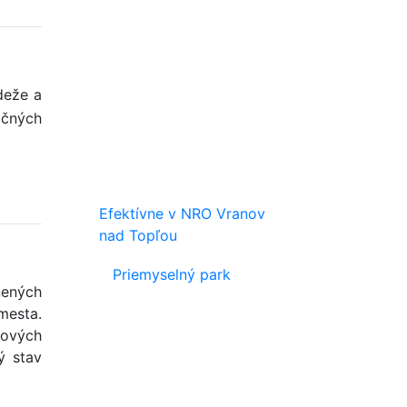
deže a
očných
Efektívne v NRO Vranov
nad Topľou
Priemyselný park
nených
mesta.
kových
ý stav