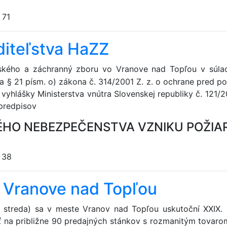
:
71
iteľstva HaZZ
čského a záchranný zboru vo Vranove nad Topľou v súla
na § 21 písm. o) zákona č. 314/2001 Z. z. o ochrane pred p
 vyhlášky Ministerstva vnútra Slovenskej republiky č. 121/
 predpisov
ÉHO NEBEZPEČENSTVA VZNIKU POŽIA
:
38
o Vranove nad Topľou
 streda) sa v meste Vranov nad Topľou uskutoční XXIX. 
ť na približne 90 predajných stánkov s rozmanitým tovaro