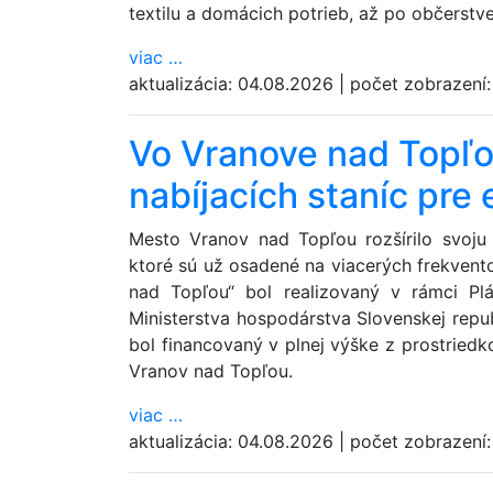
textilu a domácich potrieb, až po občerstv
viac
…
aktualizácia:
04.08.2026
|
počet zobrazení
Vo Vranove nad Topľou
nabíjacích staníc pre
Mesto Vranov nad Topľou rozšírilo svoju v
ktoré sú už osadené na viacerých frekvent
nad Topľou“ bol realizovaný v rámci Pl
Ministerstva hospodárstva Slovenskej repu
bol financovaný v plnej výške z prostriedk
Vranov nad Topľou.
viac
…
aktualizácia:
04.08.2026
|
počet zobrazení