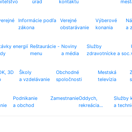
iteľstvo
úrad
kontaktu
mest
verejné
Informácie podľa
Verejné
Výberové
Ná
zákona
obstarávanie
konania
a 
ávky energií
Reštaurácie -
Noviny
Služby
ody
menu
a média
zdravotnícke a soc.
DK, 3D
Školy
Obchodné
Mestská
o
a vzdelávanie
spoločnosti
televízia
Podnikanie
Zamestnanie
Oddych,
Služby 
nie
a obchod
rekreácia...
a techn