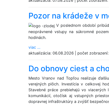
aktualizácia:
07.08.2026
|
počet zobrazení
Pozor na krádeže v m
V poslednom období pribúda
neoprávnené vstupy na súkromné pozem
hodinách.
viac
…
aktualizácia:
06.08.2026
|
počet zobrazení
Do obnovy ciest a cho
Mesto Vranov nad Topľou realizuje ďalši
verejných plôch. Investícia v celkovej ho
Stavebné práce prebiehajú vo viacerých l
komunikácií, otočísk aj vstupných priest
dopravnej infraštruktúry a zvýšiť bezpečno