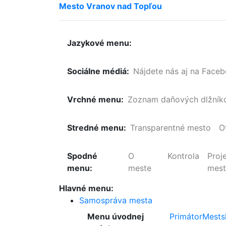
Mesto
Vranov
nad
Topľou
Jazykové menu:
Sociálne médiá:
Nájdete nás aj na Face
Vrchné menu:
Zoznam
daňových
dlžník
Stredné menu:
Transparentné mesto
O
Spodné
O
Kontrola
Proj
menu:
meste
mes
Hlavné menu:
Samospráva mesta
Menu úvodnej
Primátor
Mests