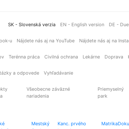
SK
- Slovenská verzia
EN
- English version
DE
- Due
book-u
Nájdete nás aj na YouTube
Nájdete nás aj na Inst
ov
Terénna
práca
Civilná
ochrana
Lekárne
Doprava
tázky a odpovede
Vyhľadávanie
ekty
Všeobecne záväzné
Priemyselný
ta
nariadenia
park
ké
Mestský
Kanc. prvého
Matrika
Doku