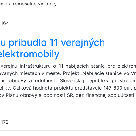
enie a remeselné výrobky.
:
164
 pribudlo 11 verejných
 elektromobily
erejnú infraštruktúru o 11 nabíjacích staníc pre elektrom
ovaných miestach v meste. Projekt „Nabíjacie stanice vo V
ánu obnovy a odolnosti Slovenskej republiky prostredn
bliky. Celková hodnota projektu predstavuje 147 600 eur, 
ov Plánu obnovy a odolnosti SR, bez finančnej spoluúčasti
:
172