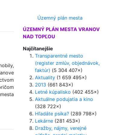
Územný plán mesta
ÚZEMNÝ PLÁN MESTA VRANOV
NAD TOPĽOU
Najčítanejšie
Transparentné mesto
(register zmlúv, objednávok,
obily,
faktúr)
(5 304 407×)
ranove
Aktuality
(1 659 495×)
íctvom
2013
(661 843×)
pričom
Letné kúpalisko
(402 455×)
 mesta
Aktuálne podujatia a kino
(328 722×)
Hľadáte psíka?
(289 798×)
Lekárne
(281 453×)
Dražby, nájmy, verejné