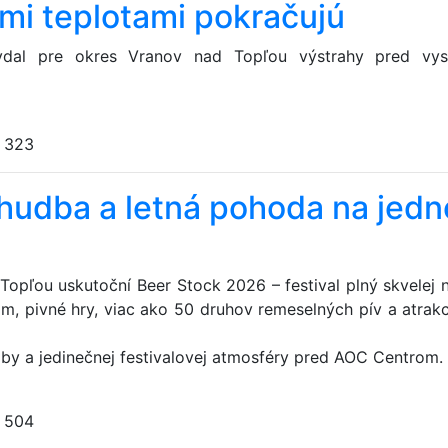
mi teplotami pokračujú
vydal pre okres Vranov nad Topľou výstrahy pred vy
:
323
 hudba a letná pohoda na jed
opľou uskutoční Beer Stock 2026 – festival plný skvelej n
, pivné hry, viac ako 50 druhov remeselných pív a atrakc
hudby a jedinečnej festivalovej atmosféry pred AOC Centrom.
:
504