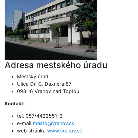
Adresa mestského úradu
Mestský úrad
Ulica Dr. C. Daxnera 87
093 16 Vranov nad Topľou
Kontakt:
tel. 057/4422551–3
e-mail
mesto@vranov.sk
web stránka
www.vranov.sk