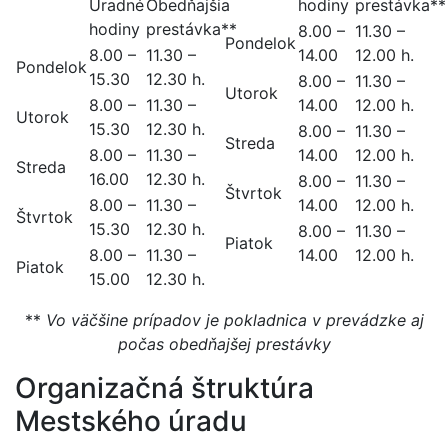
Úradné
Obedňajšia
hodiny
prestávka**
hodiny
prestávka**
8.00 –
11.30 –
Pondelok
8.00 –
11.30 –
14.00
12.00 h.
Pondelok
15.30
12.30 h.
8.00 –
11.30 –
Utorok
8.00 –
11.30 –
14.00
12.00 h.
Utorok
15.30
12.30 h.
8.00 –
11.30 –
Streda
8.00 –
11.30 –
14.00
12.00 h.
Streda
16.00
12.30 h.
8.00 –
11.30 –
Štvrtok
8.00 –
11.30 –
14.00
12.00 h.
Štvrtok
15.30
12.30 h.
8.00 –
11.30 –
Piatok
8.00 –
11.30 –
14.00
12.00 h.
Piatok
15.00
12.30 h.
**
Vo väčšine prípadov je pokladnica v prevádzke aj
počas obedňajšej prestávky
Organizačná štruktúra
Mestského úradu