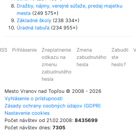
Dražby, nájmy, verejné súťaže, predaj majetku
mesta
(249 575×)
Základné školy
(238 334×)
Úradná tabuľa
(234 955×)
RSS
Prihlásenie
Zneplatnenie
Zmena
Zabudli
V
odkazu na
zabudnutého
ste
zmenu
hesla
heslo?
zabudnutého
hesla
Mesto Vranov nad Topľou
© 2008 - 2026
Vyhlásenie o prístupnosti
Zásady ochrany osobných údajov (GDPR)
Nastavenie cookies
Počet návštev od 21.02.2008:
8435699
Počet návštev dnes:
7305