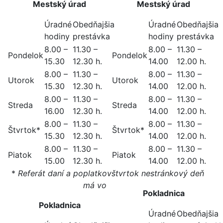
Mestský úrad
Mestský úrad
Úradné
Obedňajšia
Úradné
Obedňajšia
hodiny
prestávka
hodiny
prestávka
8.00 –
11.30 –
8.00 –
11.30 –
Pondelok
Pondelok
15.30
12.30 h.
14.00
12.00 h.
8.00 –
11.30 –
8.00 –
11.30 –
Utorok
Utorok
15.30
12.30 h.
14.00
12.00 h.
8.00 –
11.30 –
8.00 –
11.30 –
Streda
Streda
16.00
12.30 h.
14.00
12.00 h.
8.00 –
11.30 –
8.00 –
11.30 –
Štvrtok*
Štvrtok*
15.30
12.30 h.
14.00
12.00 h.
8.00 –
11.30 –
8.00 –
11.30 –
Piatok
Piatok
15.00
12.30 h.
14.00
12.00 h.
*
Referát daní a poplatkov
štvrtok nestránkový deň
má vo
Pokladnica
Pokladnica
Úradné
Obedňajšia