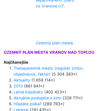
vo Vranove n.T.
Územný plán mesta
ÚZEMNÝ PLÁN MESTA VRANOV NAD TOPĽOU
Najčítanejšie
Transparentné mesto (register zmlúv,
objednávok, faktúr)
(5 304 393×)
Aktuality
(1 659 114×)
2013
(661 841×)
Letné kúpalisko
(402 423×)
Aktuálne podujatia a kino
(328 711×)
Hľadáte psíka?
(289 793×)
Lekárne
(281 435×)