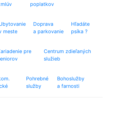
zmlúv
poplatkov
Ubytovanie
Doprava
Hľadáte
v meste
a parkovanie
psíka ?
Zariadenie pre
Centrum zdieľaných
seniorov
služieb
kom.
Pohrebné
Bohoslužby
ické
služby
a farnosti