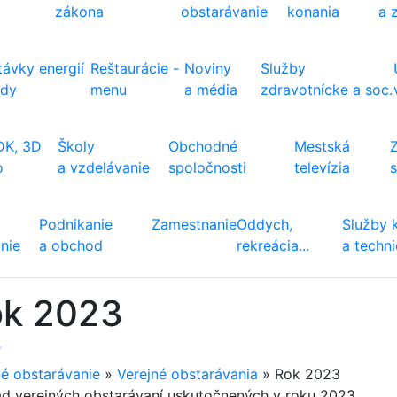
zákona
obstarávanie
konania
a 
ávky energií
Reštaurácie -
Noviny
Služby
ody
menu
a média
zdravotnícke a soc.
DK, 3D
Školy
Obchodné
Mestská
o
a vzdelávanie
spoločnosti
televízia
Podnikanie
Zamestnanie
Oddych,
Služby 
nie
a obchod
rekreácia...
a techn
ok 2023
ť
né obstarávanie
»
Verejné obstarávania
»
Rok 2023
ad verejných obstarávaní uskutočnených v roku 2023…