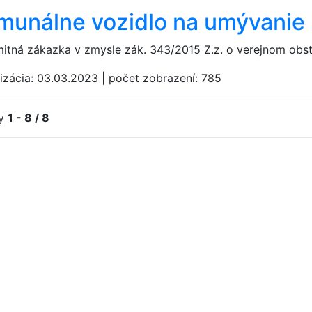
munálne vozidlo na umývanie 
mitná zákazka v zmysle zák. 343/2015 Z.z. o verejnom obs
izácia:
03.03.2023
|
počet zobrazení:
785
ky
1 - 8 / 8