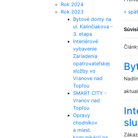
Rok 2024
Rok 2023
«
spä
Bytové domy na
ul. Kalinčiakova -
Súvis
3. etapa
Interiérové
Člán
vybavenie
Zariadenia
opatrovateľskej
Byt
služby vo
Vranove nad
Nadli
Topľou
aktual
SMART CITY -
Vranov nad
Topľou
In
Opravy
sl
chodníkov
a miest.
Zákaz
komunikácií na