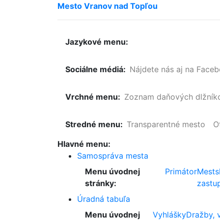
Mesto
Vranov
nad
Topľou
Jazykové menu:
Sociálne médiá:
Nájdete nás aj na Face
Vrchné menu:
Zoznam
daňových
dlžník
Stredné menu:
Transparentné mesto
O
Hlavné menu:
Samospráva mesta
Menu úvodnej
Primátor
Mests
stránky:
zastup
Úradná tabuľa
Menu úvodnej
Vyhlášky
Dražby, 