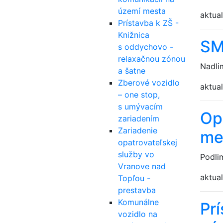
území mesta
aktual
Prístavba k ZŠ -
Knižnica
SM
s oddychovo -
relaxačnou zónou
Nadli
a šatne
Zberové vozidlo
aktual
– one stop,
s umývacím
Op
zariadením
Zariadenie
me
opatrovateľskej
služby vo
Podli
Vranove nad
aktual
Topľou -
prestavba
Komunálne
Pr
vozidlo na