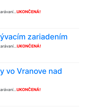
tarávaní…
U­KONČENÁ!
mývacím zariadením
tarávaní…
U­KONČENÁ!
by vo Vranove nad
tarávaní…
U­KONČENÁ!