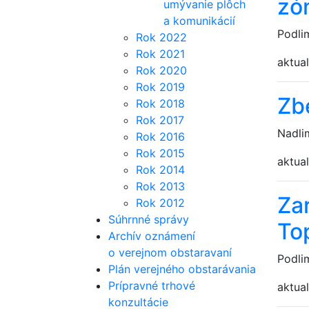
zó
umývanie plôch
a komunikácií
Podli
Rok 2022
Rok 2021
aktual
Rok 2020
Rok 2019
Zb
Rok 2018
Rok 2017
Nadli
Rok 2016
Rok 2015
aktual
Rok 2014
Rok 2013
Za
Rok 2012
Súhrnné správy
To
Archív oznámení
o verejnom obstaravaní
Podli
Plán verejného obstarávania
Prípravné trhové
aktual
konzultácie