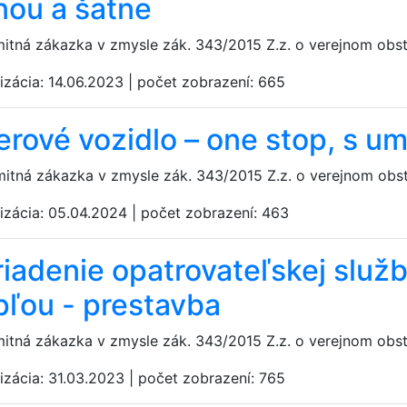
nou a šatne
mitná zákazka v zmysle zák. 343/2015 Z.z. o verejnom obs
izácia:
14.06.2023
|
počet zobrazení:
665
erové vozidlo – one stop, s u
mitná zákazka v zmysle zák. 343/2015 Z.z. o verejnom obs
izácia:
05.04.2024
|
počet zobrazení:
463
riadenie opatrovateľskej služ
pľou - prestavba
mitná zákazka v zmysle zák. 343/2015 Z.z. o verejnom obs
izácia:
31.03.2023
|
počet zobrazení:
765