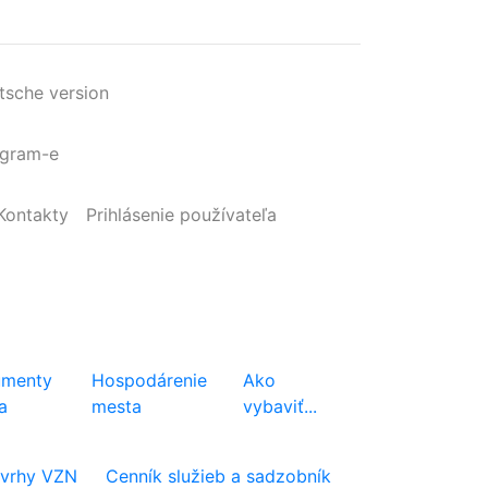
tsche version
agram-e
Kontakty
Prihlásenie
používateľa
menty
Hospodárenie
Ako
a
mesta
vybaviť...
vrhy VZN
Cenník služieb a sadzobník