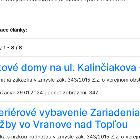
ť
iace články:
ky
1 - 8 / 8
ové domy na ul. Kalinčiakova 
mitná zákazka v zmysle zák. 343/2015 Z.z. o verejnom obs
izácia:
29.01.2024
|
počet zobrazení:
347
teriérové vybavenie Zariadenia
užby vo Vranove nad Topľou
ka s nízkou hodnotou v zmysle zák. 343/2015 Z.z. o vere