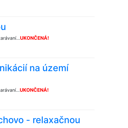
ou
tarávaní…
U­KONČENÁ!
nikácií na území
tarávaní…
U­KONČENÁ!
ychovo - relaxačnou