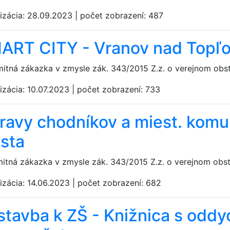
izácia:
28.09.2023
|
počet zobrazení:
487
ART CITY - Vranov nad Topľ
mitná zákazka v zmysle zák. 343/2015 Z.z. o verejnom obs
izácia:
10.07.2023
|
počet zobrazení:
733
ravy chodníkov a miest. komu
sta
mitná zákazka v zmysle zák. 343/2015 Z.z. o verejnom obs
izácia:
14.06.2023
|
počet zobrazení:
682
ístavba k ZŠ - Knižnica s odd