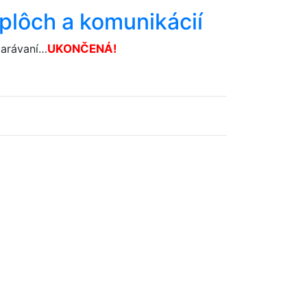
plôch a komunikácií
tarávaní…
U­KONČENÁ!