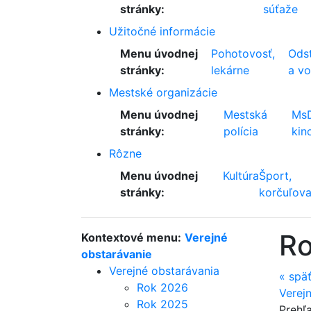
stránky:
súťaže
Užitočné informácie
Menu úvodnej
Pohotovosť,
Odst
stránky:
lekárne
a v
Mestské organizácie
Menu úvodnej
Mestská
Ms
stránky:
polícia
kin
Rôzne
Menu úvodnej
Kultúra
Šport,
stránky:
korčuľova
R
Kontextové menu:
Verejné
obstarávanie
Verejné obstarávania
«
spä
Rok 2026
Verej
Rok 2025
Prehľ