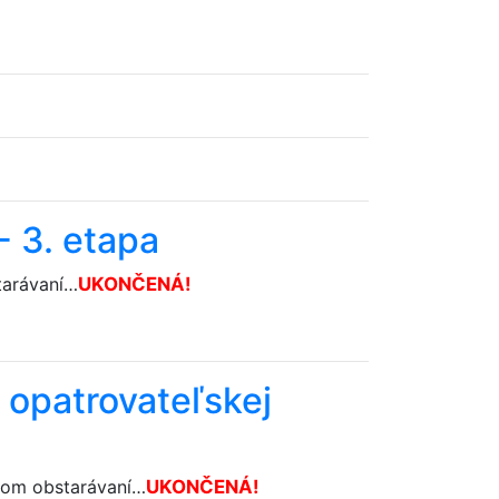
- 3. etapa
tarávaní…
U­KONČENÁ!
 opatrovateľskej
jnom obstarávaní…
U­KONČENÁ!