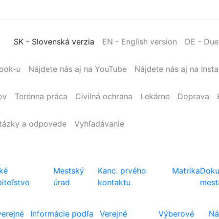
SK
- Slovenská verzia
EN
- English version
DE
- Due
book-u
Nájdete nás aj na YouTube
Nájdete nás aj na Inst
ov
Terénna
práca
Civilná
ochrana
Lekárne
Doprava
tázky a odpovede
Vyhľadávanie
ké
Mestský
Kanc. prvého
Matrika
Doku
iteľstvo
úrad
kontaktu
mest
verejné
Informácie podľa
Verejné
Výberové
Ná