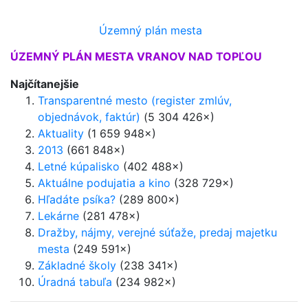
Územný plán mesta
ÚZEMNÝ PLÁN MESTA VRANOV NAD TOPĽOU
Najčítanejšie
Transparentné mesto (register zmlúv,
objednávok, faktúr)
(5 304 426×)
Aktuality
(1 659 948×)
2013
(661 848×)
Letné kúpalisko
(402 488×)
Aktuálne podujatia a kino
(328 729×)
Hľadáte psíka?
(289 800×)
Lekárne
(281 478×)
Dražby, nájmy, verejné súťaže, predaj majetku
mesta
(249 591×)
Základné školy
(238 341×)
Úradná tabuľa
(234 982×)