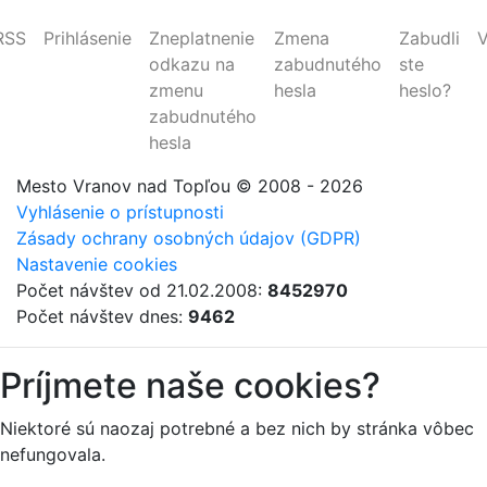
RSS
Prihlásenie
Zneplatnenie
Zmena
Zabudli
V
odkazu na
zabudnutého
ste
zmenu
hesla
heslo?
zabudnutého
hesla
Mesto Vranov nad Topľou
© 2008 - 2026
Vyhlásenie o prístupnosti
Zásady ochrany osobných údajov (GDPR)
Nastavenie cookies
Počet návštev od 21.02.2008:
8452970
Počet návštev dnes:
9462
Príjmete naše cookies?
Niektoré sú naozaj potrebné a bez nich by stránka vôbec
nefungovala.