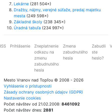
Lekárne
(281 504×)
Dražby, nájmy, verejné súťaže, predaj majetku
mesta
(249 598×)
Základné školy
(238 345×)
Úradná tabuľa
(234 997×)
RSS
Prihlásenie
Zneplatnenie
Zmena
Zabudli
V
odkazu na
zabudnutého
ste
zmenu
hesla
heslo?
zabudnutého
hesla
Mesto Vranov nad Topľou
© 2008 - 2026
Vyhlásenie o prístupnosti
Zásady ochrany osobných údajov (GDPR)
Nastavenie cookies
Počet návštev od 21.02.2008:
8461092
Počet návštev dnes:
2881