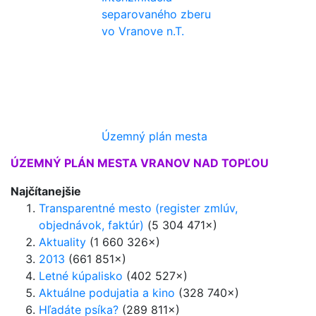
separovaného zberu
vo Vranove n.T.
Územný plán mesta
ÚZEMNÝ PLÁN MESTA VRANOV NAD TOPĽOU
Najčítanejšie
Transparentné mesto (register zmlúv,
objednávok, faktúr)
(5 304 471×)
Aktuality
(1 660 326×)
2013
(661 851×)
Letné kúpalisko
(402 527×)
Aktuálne podujatia a kino
(328 740×)
Hľadáte psíka?
(289 811×)