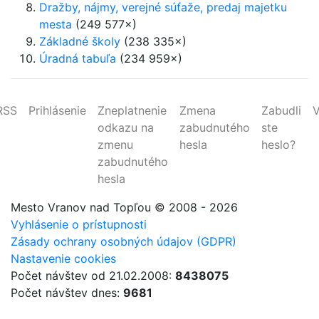
Dražby, nájmy, verejné súťaže, predaj majetku
mesta
(249 577×)
Základné školy
(238 335×)
Úradná tabuľa
(234 959×)
RSS
Prihlásenie
Zneplatnenie
Zmena
Zabudli
V
odkazu na
zabudnutého
ste
zmenu
hesla
heslo?
zabudnutého
hesla
Mesto Vranov nad Topľou
© 2008 - 2026
Vyhlásenie o prístupnosti
Zásady ochrany osobných údajov (GDPR)
Nastavenie cookies
Počet návštev od 21.02.2008:
8438075
Počet návštev dnes:
9681