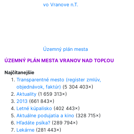
vo Vranove n.T.
Územný plán mesta
ÚZEMNÝ PLÁN MESTA VRANOV NAD TOPĽOU
Najčítanejšie
Transparentné mesto (register zmlúv,
objednávok, faktúr)
(5 304 403×)
Aktuality
(1 659 313×)
2013
(661 843×)
Letné kúpalisko
(402 443×)
Aktuálne podujatia a kino
(328 715×)
Hľadáte psíka?
(289 794×)
Lekárne
(281 443×)