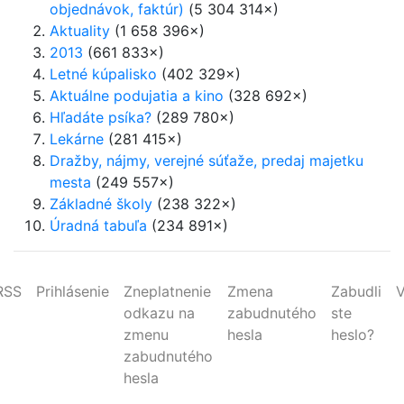
objednávok, faktúr)
(5 304 314×)
Aktuality
(1 658 396×)
2013
(661 833×)
Letné kúpalisko
(402 329×)
Aktuálne podujatia a kino
(328 692×)
Hľadáte psíka?
(289 780×)
Lekárne
(281 415×)
Dražby, nájmy, verejné súťaže, predaj majetku
mesta
(249 557×)
Základné školy
(238 322×)
Úradná tabuľa
(234 891×)
RSS
Prihlásenie
Zneplatnenie
Zmena
Zabudli
V
odkazu na
zabudnutého
ste
zmenu
hesla
heslo?
zabudnutého
hesla