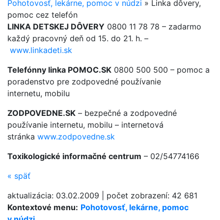
Pohotovosť, lekárne, pomoc v núdzi
»
Linka dôvery,
pomoc cez telefón
LINKA DETSKEJ DÔVERY
0800 11 78 78 – zadarmo
každý pracovný deň od 15. do 21. h. –
www.linkadeti.sk
Telefónny linka POMOC.SK
0800 500 500 – pomoc a
poradenstvo pre zodpovedné používanie
internetu, mobilu
ZODPOVEDNE.SK
– bezpečné a zodpovedné
používanie internetu, mobilu – internetová
stránka
www.zodpovedne.sk
Toxikologické informačné centrum
– 02/54774166
«
späť
aktualizácia:
03.02.2009
|
počet zobrazení:
42 681
Kontextové menu:
Pohotovosť, lekárne, pomoc
v núdzi