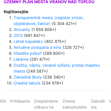
ÚZEMNÝ PLÁN MESTA VRANOV NAD TOPĽOU
Najčítanejšie
Transparentné mesto (register zmlúv,
objednávok, faktúr)
(5 304 421×)
Aktuality
(1 659 808×)
2013
(661 847×)
Letné kúpalisko
(402 475×)
Aktuálne podujatia a kino
(328 727×)
Hľadáte psíka?
(289 800×)
Lekárne
(281 471×)
Dražby, nájmy, verejné súťaže, predaj majetku
mesta
(249 587×)
Základné školy
(238 340×)
Úradná tabuľa
(234 978×)
RSS
Prihlásenie
Zneplatnenie
Zmena
Zabudli
V
odkazu na
zabudnutého
ste