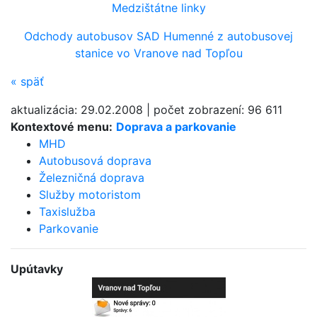
Medzištátne linky
Odchody autobusov SAD Humenné z autobusovej
stanice vo Vranove nad Topľou
«
späť
aktualizácia:
29.02.2008
|
počet zobrazení:
96 611
Kontextové menu:
Doprava a parkovanie
MHD
Autobusová doprava
Železničná doprava
Služby motoristom
Taxislužba
Parkovanie
Upútavky
Bezplatná aplikácia
mesta