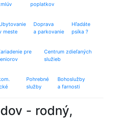
zmlúv
poplatkov
Ubytovanie
Doprava
Hľadáte
v meste
a parkovanie
psíka ?
Zariadenie pre
Centrum zdieľaných
seniorov
služieb
kom.
Pohrebné
Bohoslužby
ické
služby
a farnosti
dov - rodný,