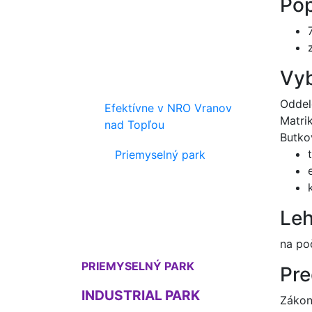
Pop
Vyb
Oddel
Efektívne v NRO Vranov
Matri
nad Topľou
Butko
Priemyselný park
Leh
na po
PRIEMYSELNÝ PARK
Pre
INDUSTRIAL PARK
Zákon