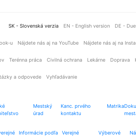
SK
- Slovenská verzia
EN
- English version
DE
- Due
book-u
Nájdete nás aj na YouTube
Nájdete nás aj na Inst
ov
Terénna
práca
Civilná
ochrana
Lekárne
Doprava
tázky a odpovede
Vyhľadávanie
ké
Mestský
Kanc. prvého
Matrika
Doku
iteľstvo
úrad
kontaktu
mest
verejné
Informácie podľa
Verejné
Výberové
Ná