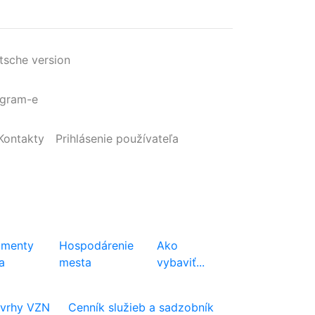
tsche version
agram-e
Kontakty
Prihlásenie
používateľa
menty
Hospodárenie
Ako
a
mesta
vybaviť...
vrhy VZN
Cenník služieb a sadzobník