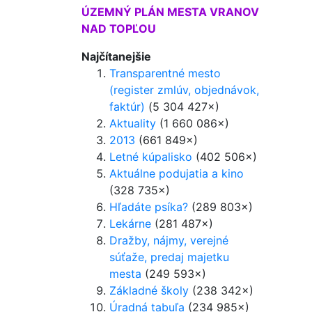
ÚZEMNÝ PLÁN MESTA VRANOV
NAD TOPĽOU
Najčítanejšie
Transparentné mesto
(register zmlúv, objednávok,
faktúr)
(5 304 427×)
Aktuality
(1 660 086×)
2013
(661 849×)
Letné kúpalisko
(402 506×)
Aktuálne podujatia a kino
(328 735×)
Hľadáte psíka?
(289 803×)
Lekárne
(281 487×)
Dražby, nájmy, verejné
súťaže, predaj majetku
mesta
(249 593×)
Základné školy
(238 342×)
Úradná tabuľa
(234 985×)