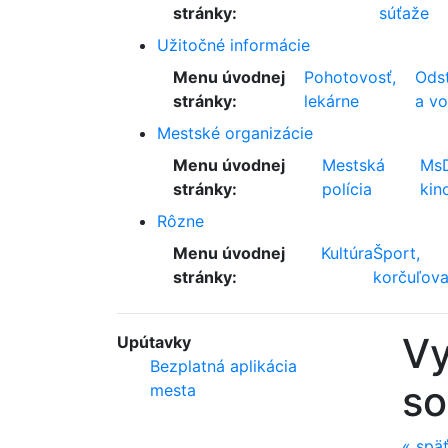
stránky:
súťaže
Užitočné informácie
Menu úvodnej
Pohotovosť,
Odst
stránky:
lekárne
a v
Mestské organizácie
Menu úvodnej
Mestská
Ms
stránky:
polícia
kin
Rôzne
Menu úvodnej
Kultúra
Šport,
stránky:
korčuľova
Vy
Upútavky
Bezplatná aplikácia
so
mesta
«
spä