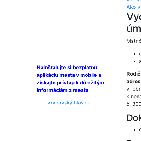
Ako vy
Vy
úmr
Matri
Nainštalujte si bezplatnú
Rodič
aplikáciu mesta v mobile a
adres
získajte prístup k dôležitým
v pôr
informáciám z mesta
k nen
Vranovský hlásnik
č. 30
Dok