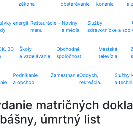
zákona
obstarávanie
konania
a 
ávky energií
Reštaurácie -
Noviny
Služby
ody
menu
a média
zdravotnícke a soc.
DK, 3D
Školy
Obchodné
Mestská
o
a vzdelávanie
spoločnosti
televízia
Podnikanie
Zamestnanie
Oddych,
Služby 
nie
a obchod
rekreácia...
a techn
danie matričných dokla
bášny, úmrtný list
ť