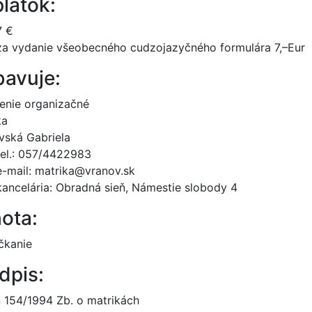
latok:
7 €
za vydanie všeobecného cudzojazyčného formulára 7,–Eur
avuje:
enie organizačné
ka
vská Gabriela
tel.: 057/4422983
e-mail: matrika@vranov.sk
kancelária: Obradná sieň, Námestie slobody 4
ota:
čkanie
dpis:
 154/1994 Zb. o matrikách