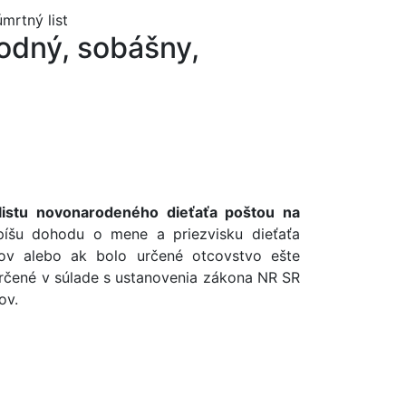
mrtný list
odný, sobášny,
listu novonarodeného dieťaťa poštou na
píšu dohodu o mene a priezvisku dieťaťa
čov alebo ak bolo určené otcovstvo ešte
určené v súlade s ustanovenia zákona NR SR
ov.