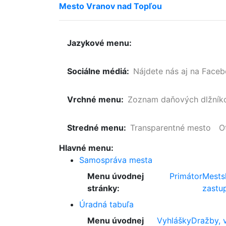
Mesto
Vranov
nad
Topľou
Jazykové menu:
Sociálne médiá:
Nájdete nás aj na Face
Vrchné menu:
Zoznam
daňových
dlžník
Stredné menu:
Transparentné mesto
O
Hlavné menu:
Samospráva mesta
Menu úvodnej
Primátor
Mests
stránky:
zastup
Úradná tabuľa
Menu úvodnej
Vyhlášky
Dražby, 