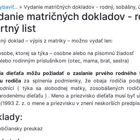
baviť...
»
Vydanie matričných dokladov - rodný, sobášny, ú
danie matričných dokladov - r
tný list
čný doklad – výpis z matriky – možno vydať len:
osobe, ktorej sa týka – osobne alebo na písomnú žiadosť
alebo rodinným príslušníkom (otec, mama, brat, sestra)
ia dieťaťa môžu požiadať o zaslanie prvého rodného 
u rodiča
za splnenia podmienky, že obaja rodičia pod
odnici ( týka sa slobodnej matky, zosobášených rodi
arodenému dieťaťu ) . Meno a priezvisko dieťaťa musí byť 
0/1993 Z. z. o mene a priezvisku v znení neskorších predpis
lady:
občiansky preukaz