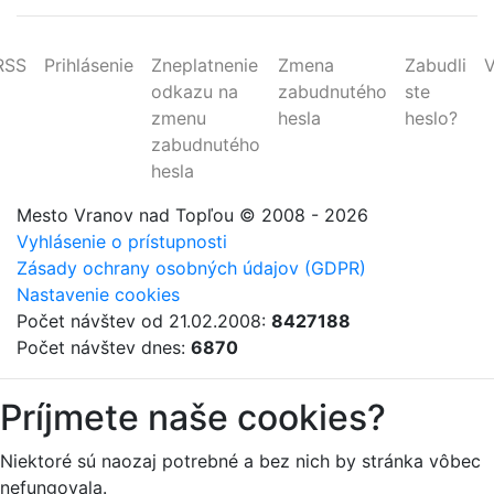
RSS
Prihlásenie
Zneplatnenie
Zmena
Zabudli
V
odkazu na
zabudnutého
ste
zmenu
hesla
heslo?
zabudnutého
hesla
Mesto Vranov nad Topľou
© 2008 - 2026
Vyhlásenie o prístupnosti
Zásady ochrany osobných údajov (GDPR)
Nastavenie cookies
Počet návštev od 21.02.2008:
8427188
Počet návštev dnes:
6870
Príjmete naše cookies?
Niektoré sú naozaj potrebné a bez nich by stránka vôbec
nefungovala.