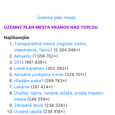
Územný plán mesta
ÚZEMNÝ PLÁN MESTA VRANOV NAD TOPĽOU
Najčítanejšie
Transparentné mesto (register zmlúv,
objednávok, faktúr)
(5 304 348×)
Aktuality
(1 658 702×)
2013
(661 836×)
Letné kúpalisko
(402 393×)
Aktuálne podujatia a kino
(328 701×)
Hľadáte psíka?
(289 783×)
Lekárne
(281 424×)
Dražby, nájmy, verejné súťaže, predaj majetku
mesta
(249 559×)
Základné školy
(238 328×)
Úradná tabuľa
(234 918×)