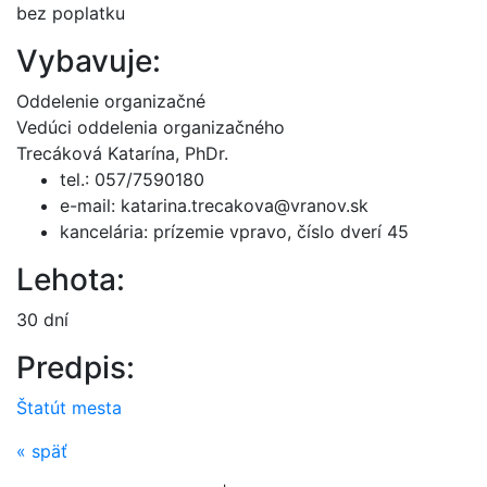
bez poplatku
Vybavuje:
Oddelenie organizačné
Vedúci oddelenia organizačného
Trecáková Katarína, PhDr.
tel.: 057/7590180
e-mail: katarina.trecakova@vranov.sk
kancelária: prízemie vpravo, číslo dverí 45
Lehota:
30 dní
Predpis:
Štatút mesta
«
späť