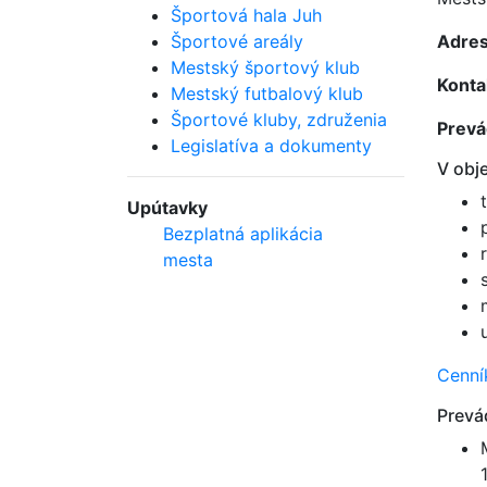
Športová hala Juh
Športové areály
Adre
Mestský športový klub
Konta
Mestský futbalový klub
Športové kluby, združenia
Prevá
Legislatíva a dokumenty
V obj
Upútavky
Bezplatná aplikácia
mesta
Cenní
Prevá