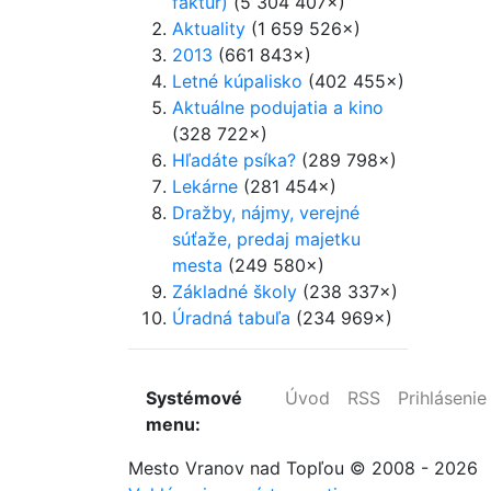
faktúr)
(5 304 407×)
Aktuality
(1 659 526×)
2013
(661 843×)
Letné kúpalisko
(402 455×)
Aktuálne podujatia a kino
(328 722×)
Hľadáte psíka?
(289 798×)
Lekárne
(281 454×)
Dražby, nájmy, verejné
súťaže, predaj majetku
mesta
(249 580×)
Základné školy
(238 337×)
Úradná tabuľa
(234 969×)
Systémové
Úvod
RSS
Prihlásenie
menu:
Mesto Vranov nad Topľou
© 2008 - 2026