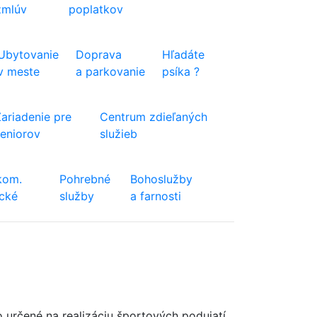
zmlúv
poplatkov
Ubytovanie
Doprava
Hľadáte
v meste
a parkovanie
psíka ?
Zariadenie pre
Centrum zdieľaných
seniorov
služieb
kom.
Pohrebné
Bohoslužby
ické
služby
a farnosti
o určené na realizáciu športových podujatí.