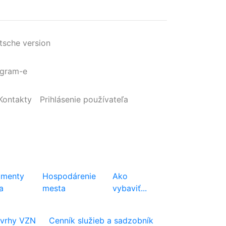
tsche version
agram-e
Kontakty
Prihlásenie
používateľa
menty
Hospodárenie
Ako
a
mesta
vybaviť...
vrhy VZN
Cenník služieb a sadzobník