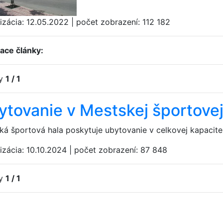
izácia:
12.05.2022
|
počet zobrazení:
112 182
iace články:
ky
1 / 1
ytovanie v Mestskej športovej
ká športová hala poskytuje ubytovanie v celkovej kapacit
izácia:
10.10.2024
|
počet zobrazení:
87 848
ky
1 / 1