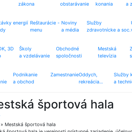
zákona
obstarávanie
konania
a 
ávky energií
Reštaurácie -
Noviny
Služby
ody
menu
a média
zdravotnícke a soc.
DK, 3D
Školy
Obchodné
Mestská
o
a vzdelávanie
spoločnosti
televízia
Podnikanie
Zamestnanie
Oddych,
Služby 
nie
a obchod
rekreácia...
a techn
stská športová hala
ť
»
Mestská športová hala
á športová hala je verejnosti prístupné zariadenie, účelov