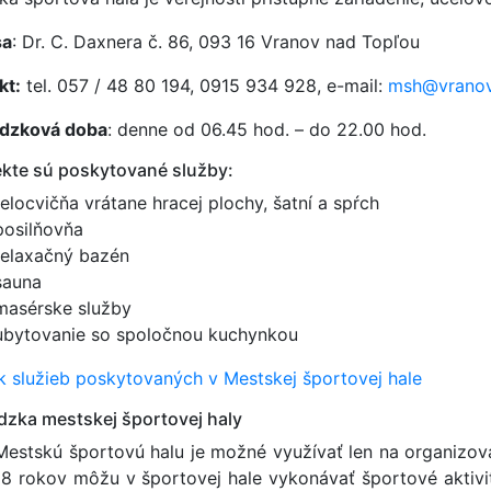
sa
: Dr. C. Daxnera č. 86, 093 16 Vranov nad Topľou
kt:
tel. 057 / 48 80 194, 0915 934 928, e-mail:
msh@vranov
dzková doba
: denne od 06.45 hod. – do 22.00 hod.
ekte sú poskytované služby:
telocvičňa vrátane hracej plochy, šatní a spŕch
posilňovňa
relaxačný bazén
sauna
masérske služby
ubytovanie so spoločnou kuchynkou
k služieb poskytovaných v Mestskej športovej hale
dzka mestskej športovej haly
Mestskú športovú halu je možné využívať len na organizov
18 rokov môžu v športovej hale vykonávať športové akti