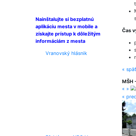
Nainštalujte si bezplatnú
aplikáciu mesta v mobile a
Čas v
získajte prístup k dôležitým
informáciám z mesta
Vranovský hlásnik
«
spä
MŠH 
«
»
«
pred