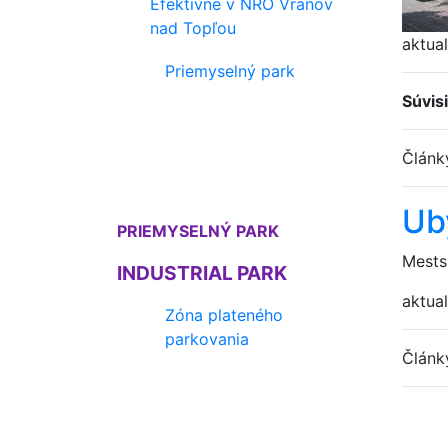
Efektívne v NRO Vranov
nad Topľou
aktual
Priemyselný park
Súvis
Člán
Ub
PRIEMYSELNÝ PARK
Mests
INDUSTRIAL PARK
aktual
Zóna plateného
parkovania
Člán