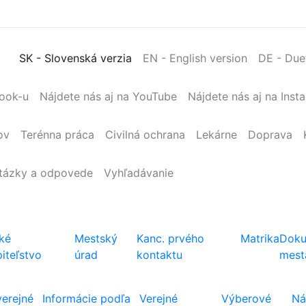
SK
- Slovenská verzia
EN
- English version
DE
- Due
book-u
Nájdete nás aj na YouTube
Nájdete nás aj na Inst
ov
Terénna
práca
Civilná
ochrana
Lekárne
Doprava
tázky a odpovede
Vyhľadávanie
ké
Mestský
Kanc. prvého
Matrika
Doku
iteľstvo
úrad
kontaktu
mest
verejné
Informácie podľa
Verejné
Výberové
Ná