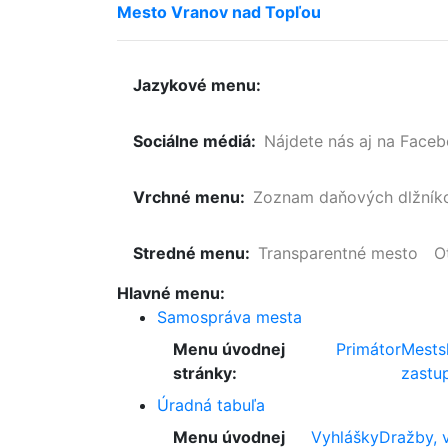
Mesto
Vranov
nad
Topľou
Jazykové menu:
Sociálne médiá:
Nájdete nás aj na Face
Vrchné menu:
Zoznam
daňových
dlžník
Stredné menu:
Transparentné mesto
O
Hlavné menu:
Samospráva mesta
Menu úvodnej
Primátor
Mests
stránky:
zastup
Úradná tabuľa
Menu úvodnej
Vyhlášky
Dražby, 