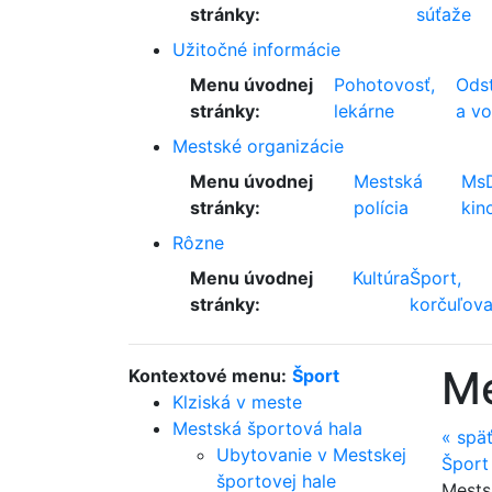
stránky:
súťaže
Užitočné informácie
Menu úvodnej
Pohotovosť,
Odst
stránky:
lekárne
a v
Mestské organizácie
Menu úvodnej
Mestská
Ms
stránky:
polícia
kin
Rôzne
Menu úvodnej
Kultúra
Šport,
stránky:
korčuľova
Me
Kontextové menu:
Šport
Klziská v meste
Mestská športová hala
«
spä
Ubytovanie v Mestskej
Šport
športovej hale
Mestsk