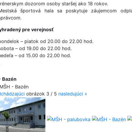
trénerskym dozorom osoby staršej ako 18 rokov.
Mestská športová hala sa poskytuje záujemcom odpl
správcom.
yhradený pre verejnosť
pondelok – piatok od 20.00 do 22.00 hod.
sobota – od 19.00 do 22.00 hod.
nedeľa – od 15.00 do 22.00 hod.
ť
- Bazén
chádzajúci
obrázok
3 / 5
nasledujúci
»