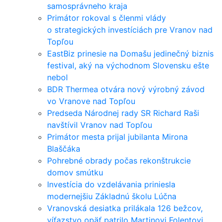
samosprávneho kraja
Primátor rokoval s členmi vlády
o strategických investíciách pre Vranov nad
Topľou
EastBiz prinesie na Domašu jedinečný biznis
festival, aký na východnom Slovensku ešte
nebol
BDR Thermea otvára nový výrobný závod
vo Vranove nad Topľou
Predseda Národnej rady SR Richard Raši
navštívil Vranov nad Topľou
Primátor mesta prijal jubilanta Mirona
Blaščáka
Pohrebné obrady počas rekonštrukcie
domov smútku
Investícia do vzdelávania priniesla
modernejšiu Základnú školu Lúčna
Vranovská desiatka prilákala 126 bežcov,
víťazstvo opäť patrilo Martinovi Folentovi