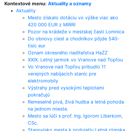
Kontextové menu:
Aktuality a oznamy
Aktuality
Mesto získalo dotáciu vo výške viac ako
420 000 EUR z MIRRI
Pozor na krádeže v mestskej časti Lomnica
Do obnovy ciest a chodníkov pôjde 540-
tisíc eur
Oznam okresného riaditeľstva HaZZ
XXIX. Letný jarmok vo Vranove nad Topľou
Vo Vranove nad Topľou pribudlo 11
verejných nabíjacích staníc pre
elektromobily
Výstrahy pred vysokými teplotami
pokračujú
Remeselné pivá, živá hudba a letná pohoda
na jednom mieste.
Mesto sa lúči s prof. Ing. Igorom Liberkom,
CSc.
Stanovisko mesta k podujatiu Letná rómska