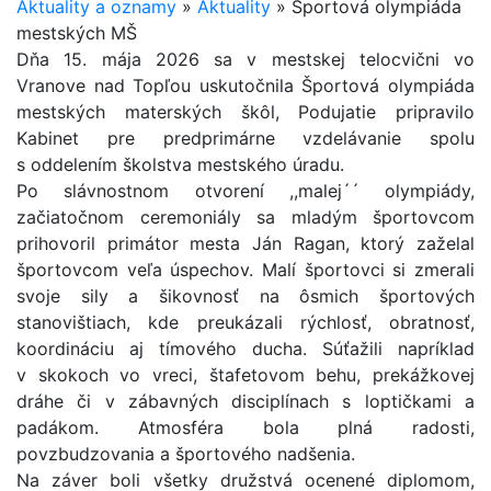
Aktuality a oznamy
»
Aktuality
»
Športová olympiáda
mestských MŠ
Dňa 15. mája 2026 sa v mestskej telocvični vo
Vranove nad Topľou uskutočnila Športová olympiáda
mestských materských škôl, Podujatie pripravilo
Kabinet pre predprimárne vzdelávanie spolu
s oddelením školstva mestského úradu.
Po slávnostnom otvorení ,,malej´´ olympiády,
začiatočnom ceremoniály sa mladým športovcom
prihovoril primátor mesta Ján Ragan, ktorý zaželal
športovcom veľa úspechov. Malí športovci si zmerali
svoje sily a šikovnosť na ôsmich športových
stanovištiach, kde preukázali rýchlosť, obratnosť,
koordináciu aj tímového ducha. Súťažili napríklad
v skokoch vo vreci, štafetovom behu, prekážkovej
dráhe či v zábavných disciplínach s loptičkami a
padákom. Atmosféra bola plná radosti,
povzbudzovania a športového nadšenia.
Na záver boli všetky družstvá ocenené diplomom,