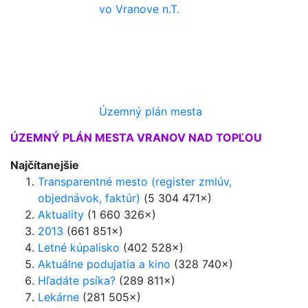
vo Vranove n.T.
Územný plán mesta
ÚZEMNÝ PLÁN MESTA VRANOV NAD TOPĽOU
Najčítanejšie
Transparentné mesto (register zmlúv,
objednávok, faktúr)
(5 304 471×)
Aktuality
(1 660 326×)
2013
(661 851×)
Letné kúpalisko
(402 528×)
Aktuálne podujatia a kino
(328 740×)
Hľadáte psíka?
(289 811×)
Lekárne
(281 505×)