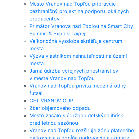
Mesto Vranov nad Topľou pripravuje
cezhraničný projekt na podporu lokálnych
producentov
Primátor Vranova nad Topľou na Smart City
Summit & Expo v Taipeji
Veľkonočná výzdoba skrášľuje centrum
mesta
Výzva vlastníkom nehnuteľností na území
mesta
Jarná údržba verejných priestranstiev
v meste Vranov nad Topľou
Vranov nad Topľou privíta medzinárodný
futsal
CFT VRANOV CUP
Zber objemového odpadu
Mesto začalo s údržbou detských ihrísk
pred letnou sezónou
Vranov nad Topľou rozširuje zónu plateného
parkovania a dopĺňa parkovacie automaty