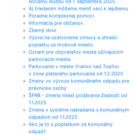
sociálnu službu od 1. septembra 2025
Aj triedením môžeme meniť veci k lepšiemu
Poradne komplexnej pomoci
Informácia pre občanov
Zberný dvor
Výzva na uzatvorenie zmluvy a úhradu
poplatku za hrobové miesto
Oznam pre obyvateľov mesta užívajúcich
parkovacie miesta
Parkovanie v meste Vranov nad Topľou
v zóne plateného parkovania od 1.2.2025
Zmeny vo vývoze komunálneho odpadu pre
právnicke osoby
ŠFRB - zmena miest podávania žiadostí od
1.1.2025
Zmena v systéme nakladania s komunálnym
odpadom od 1.1.2025
Ako je to s poplatkom za komunálny
odpad?