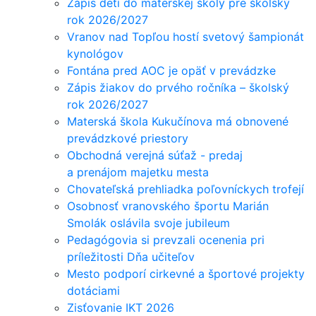
Zápis detí do materskej školy pre školský
rok 2026/2027
Vranov nad Topľou hostí svetový šampionát
kynológov
Fontána pred AOC je opäť v prevádzke
Zápis žiakov do prvého ročníka – školský
rok 2026/2027
Materská škola Kukučínova má obnovené
prevádzkové priestory
Obchodná verejná súťaž - predaj
a prenájom majetku mesta
Chovateľská prehliadka poľovníckych trofejí
Osobnosť vranovského športu Marián
Smolák oslávila svoje jubileum
Pedagógovia si prevzali ocenenia pri
príležitosti Dňa učiteľov
Mesto podporí cirkevné a športové projekty
dotáciami
Zisťovanie IKT 2026