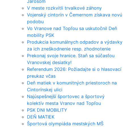
Jarošom
V meste rozkvitli trvalkové záhony
Vojenský cintorín v Čemernom získava novú
podobu
Vo Vranove nad Topľou sa uskutočnil Deň
mobility PSK
Produkcia komunálnych odpadov a výdavky
za ich zneškodnenie resp. zhodnotenie
Prekonaj svoje hranice. Staň sa súčasťou
Vranovskej desiatky!
Referendum 2026: Požiadajte si o hlasovací
preukaz včas
Deň matiek v komunitných priestoroch na
Cintorínskej ulici
Najúspešnejší športovec a športový
kolektív mesta Vranov nad Topľou
PSK DNI MOBILITY
DEŇ MATIEK
Športová olympiáda mestských MŠ