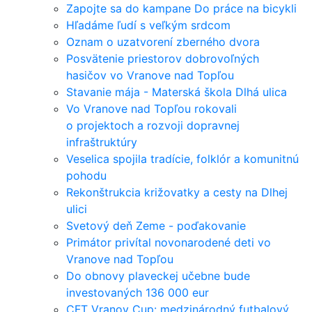
Zapojte sa do kampane Do práce na bicykli
Hľadáme ľudí s veľkým srdcom
Oznam o uzatvorení zberného dvora
Posvätenie priestorov dobrovoľných
hasičov vo Vranove nad Topľou
Stavanie mája - Materská škola Dlhá ulica
Vo Vranove nad Topľou rokovali
o projektoch a rozvoji dopravnej
infraštruktúry
Veselica spojila tradície, folklór a komunitnú
pohodu
Rekonštrukcia križovatky a cesty na Dlhej
ulici
Svetový deň Zeme - poďakovanie
Primátor privítal novonarodené deti vo
Vranove nad Topľou
Do obnovy plaveckej učebne bude
investovaných 136 000 eur
CFT Vranov Cup: medzinárodný futbalový