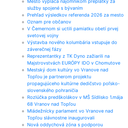
Mesto vypláca nájomníkom preplatky za
služby spojené s bývaním
Prehľad výsledkov referenda 2026 za mesto
Oznam pre občanov
V Čemernom si uctili pamiatku obetí prvej
svetovej vojny
Výstavba nového kolumbária vstupuje do
záverečnej fázy
Reprezentantky z TK Dyno zažiarili na
Majstrovstvách EURÓPY IDO v Chomutove
Mestský dom kultúry vo Vranove nad
Topľou je partnerom projektu
propagujúceho kultúrne dedičstvo poľsko-
slovenského pohraničia
Rozlúčka predškolákov v MŠ Sídlisko 1.mája
68 Vranov nad Topľou
Mládežnícky parlament vo Vranove nad
Topľou slávnostne inaugurovali
Nová oddychová zóna s podporou