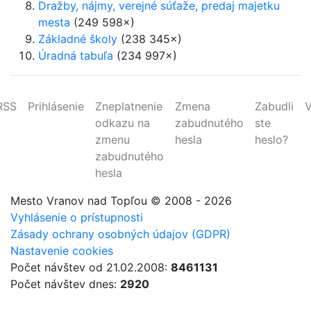
Dražby, nájmy, verejné súťaže, predaj majetku
mesta
(249 598×)
Základné školy
(238 345×)
Úradná tabuľa
(234 997×)
RSS
Prihlásenie
Zneplatnenie
Zmena
Zabudli
V
odkazu na
zabudnutého
ste
zmenu
hesla
heslo?
zabudnutého
hesla
Mesto Vranov nad Topľou
© 2008 - 2026
Vyhlásenie o prístupnosti
Zásady ochrany osobných údajov (GDPR)
Nastavenie cookies
Počet návštev od 21.02.2008:
8461131
Počet návštev dnes:
2920