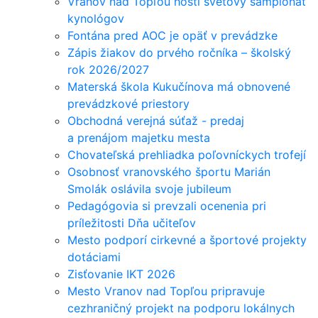
Vranov nad Topľou hostí svetový šampionát
kynológov
Fontána pred AOC je opäť v prevádzke
Zápis žiakov do prvého ročníka – školský
rok 2026/2027
Materská škola Kukučínova má obnovené
prevádzkové priestory
Obchodná verejná súťaž - predaj
a prenájom majetku mesta
Chovateľská prehliadka poľovníckych trofejí
Osobnosť vranovského športu Marián
Smolák oslávila svoje jubileum
Pedagógovia si prevzali ocenenia pri
príležitosti Dňa učiteľov
Mesto podporí cirkevné a športové projekty
dotáciami
Zisťovanie IKT 2026
Mesto Vranov nad Topľou pripravuje
cezhraničný projekt na podporu lokálnych