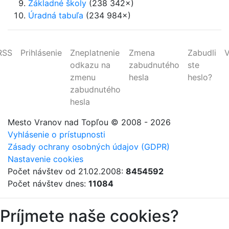
Základné školy
(238 342×)
Úradná tabuľa
(234 984×)
RSS
Prihlásenie
Zneplatnenie
Zmena
Zabudli
V
odkazu na
zabudnutého
ste
zmenu
hesla
heslo?
zabudnutého
hesla
Mesto Vranov nad Topľou
© 2008 - 2026
Vyhlásenie o prístupnosti
Zásady ochrany osobných údajov (GDPR)
Nastavenie cookies
Počet návštev od 21.02.2008:
8454592
Počet návštev dnes:
11084
Príjmete naše cookies?