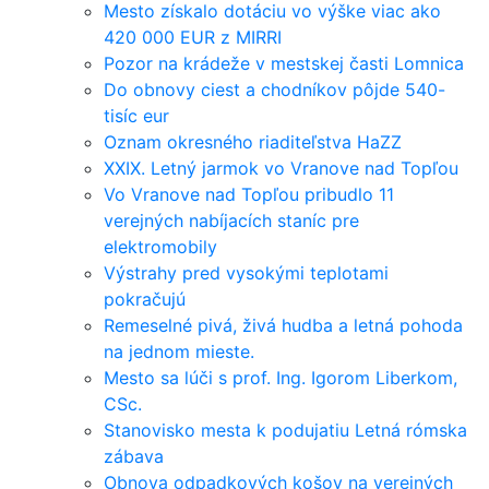
Mesto získalo dotáciu vo výške viac ako
420 000 EUR z MIRRI
Pozor na krádeže v mestskej časti Lomnica
Do obnovy ciest a chodníkov pôjde 540-
tisíc eur
Oznam okresného riaditeľstva HaZZ
XXIX. Letný jarmok vo Vranove nad Topľou
Vo Vranove nad Topľou pribudlo 11
verejných nabíjacích staníc pre
elektromobily
Výstrahy pred vysokými teplotami
pokračujú
Remeselné pivá, živá hudba a letná pohoda
na jednom mieste.
Mesto sa lúči s prof. Ing. Igorom Liberkom,
CSc.
Stanovisko mesta k podujatiu Letná rómska
zábava
Obnova odpadkových košov na verejných