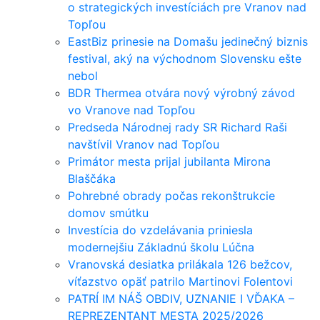
o strategických investíciách pre Vranov nad
Topľou
EastBiz prinesie na Domašu jedinečný biznis
festival, aký na východnom Slovensku ešte
nebol
BDR Thermea otvára nový výrobný závod
vo Vranove nad Topľou
Predseda Národnej rady SR Richard Raši
navštívil Vranov nad Topľou
Primátor mesta prijal jubilanta Mirona
Blaščáka
Pohrebné obrady počas rekonštrukcie
domov smútku
Investícia do vzdelávania priniesla
modernejšiu Základnú školu Lúčna
Vranovská desiatka prilákala 126 bežcov,
víťazstvo opäť patrilo Martinovi Folentovi
PATRÍ IM NÁŠ OBDIV, UZNANIE I VĎAKA –
REPREZENTANT MESTA 2025/2026