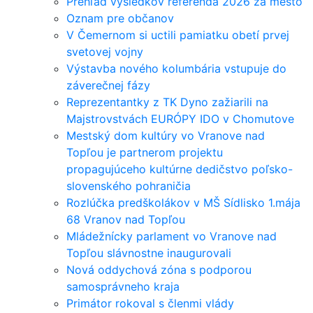
Prehľad výsledkov referenda 2026 za mesto
Oznam pre občanov
V Čemernom si uctili pamiatku obetí prvej
svetovej vojny
Výstavba nového kolumbária vstupuje do
záverečnej fázy
Reprezentantky z TK Dyno zažiarili na
Majstrovstvách EURÓPY IDO v Chomutove
Mestský dom kultúry vo Vranove nad
Topľou je partnerom projektu
propagujúceho kultúrne dedičstvo poľsko-
slovenského pohraničia
Rozlúčka predškolákov v MŠ Sídlisko 1.mája
68 Vranov nad Topľou
Mládežnícky parlament vo Vranove nad
Topľou slávnostne inaugurovali
Nová oddychová zóna s podporou
samosprávneho kraja
Primátor rokoval s členmi vlády