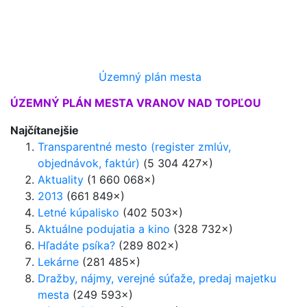
Územný plán mesta
ÚZEMNÝ PLÁN MESTA VRANOV NAD TOPĽOU
Najčítanejšie
Transparentné mesto (register zmlúv,
objednávok, faktúr)
(5 304 427×)
Aktuality
(1 660 068×)
2013
(661 849×)
Letné kúpalisko
(402 503×)
Aktuálne podujatia a kino
(328 732×)
Hľadáte psíka?
(289 802×)
Lekárne
(281 485×)
Dražby, nájmy, verejné súťaže, predaj majetku
mesta
(249 593×)