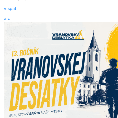
«
späť
«
»