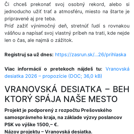
Či chceš prekonať svoj osobný rekord, alebo si
jednoducho užiť trať a atmosféru, miesto na štarte je
pripravené aj pre teba.
Príď zažiť výnimočný deň, stretnúť ľudí s rovnakou
vášňou a napísať svoj vlastný príbeh na trati, kde nejde
len o čas, ale najmä o zážitok.
Registruj sa už dnes:
https://zasrun.sk/…26/prihlaska
Viac informácií o pretekoch nájdeš tu:
Vranovská
desiatka 2026 – propozície (DOC; 36,0 kB)
VRANOVSKÁ DESIATKA – BEH
KTORÝ SPÁJA NAŠE MESTO
Projekt je podporený z rozpočtu Prešovského
samosprávneho kraja, na základe výzvy poslancov
PSK vo výške 1500,– €.
Názov projektu – Vranovská desiatka.