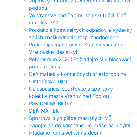
Vojenský cintorín v Čemernom získava novú
podobu
Vo Vranove nad Topľou sa uskutočnil Deň
mobility PSK
Produkcia komunálnych odpadov a výdavky
za ich zneškodnenie resp. zhodnotenie
Prekonaj svoje hranice. Staň sa súčasťou
Vranovskej desiatky!
Referendum 2026: Požiadajte si o hlasovací
preukaz včas
Deň matiek v komunitných priestoroch na
Cintorínskej ulici
Najúspešnejší športovec a športový
kolektív mesta Vranov nad Topľou
PSK DNI MOBILITY
DEŇ MATIEK
Športová olympiáda mestských MŠ
Zapojte sa do kampane Do práce na bicykli
Hľadáme ľudí s veľkým srdcom