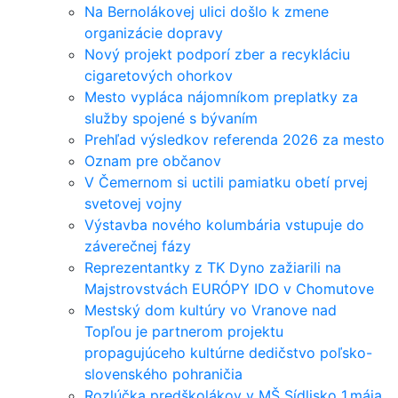
Na Bernolákovej ulici došlo k zmene
organizácie dopravy
Nový projekt podporí zber a recykláciu
cigaretových ohorkov
Mesto vypláca nájomníkom preplatky za
služby spojené s bývaním
Prehľad výsledkov referenda 2026 za mesto
Oznam pre občanov
V Čemernom si uctili pamiatku obetí prvej
svetovej vojny
Výstavba nového kolumbária vstupuje do
záverečnej fázy
Reprezentantky z TK Dyno zažiarili na
Majstrovstvách EURÓPY IDO v Chomutove
Mestský dom kultúry vo Vranove nad
Topľou je partnerom projektu
propagujúceho kultúrne dedičstvo poľsko-
slovenského pohraničia
Rozlúčka predškolákov v MŠ Sídlisko 1.mája