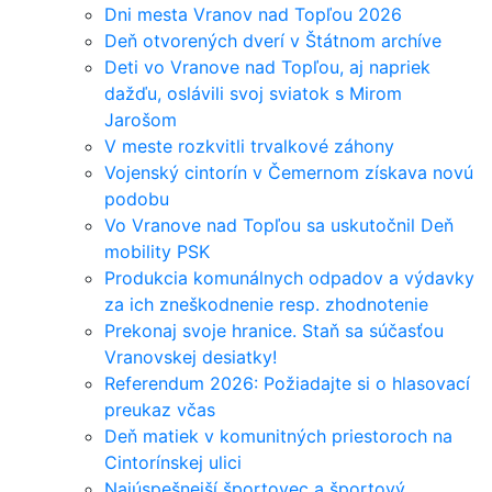
Dni mesta Vranov nad Topľou 2026
Deň otvorených dverí v Štátnom archíve
Deti vo Vranove nad Topľou, aj napriek
dažďu, oslávili svoj sviatok s Mirom
Jarošom
V meste rozkvitli trvalkové záhony
Vojenský cintorín v Čemernom získava novú
podobu
Vo Vranove nad Topľou sa uskutočnil Deň
mobility PSK
Produkcia komunálnych odpadov a výdavky
za ich zneškodnenie resp. zhodnotenie
Prekonaj svoje hranice. Staň sa súčasťou
Vranovskej desiatky!
Referendum 2026: Požiadajte si o hlasovací
preukaz včas
Deň matiek v komunitných priestoroch na
Cintorínskej ulici
Najúspešnejší športovec a športový