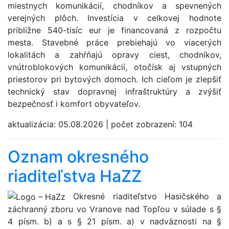
miestnych komunikácií, chodníkov a spevnených
verejných plôch. Investícia v celkovej hodnote
približne 540-tisíc eur je financovaná z rozpočtu
mesta. Stavebné práce prebiehajú vo viacerých
lokalitách a zahŕňajú opravy ciest, chodníkov,
vnútroblokových komunikácií, otočísk aj vstupných
priestorov pri bytových domoch. Ich cieľom je zlepšiť
technický stav dopravnej infraštruktúry a zvýšiť
bezpečnosť i komfort obyvateľov.
aktualizácia:
05.08.2026
|
počet zobrazení:
104
Oznam okresného
riaditeľstva HaZZ
Okresné riaditeľstvo Hasičského a
záchranný zboru vo Vranove nad Topľou v súlade s §
4 písm. b) a s § 21 písm. a) v nadväznosti na §