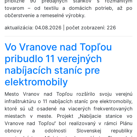
približne 90 predajných stánkov s rozmanitým
tovarom – od textilu a domácich potrieb, až po
občerstvenie a remeselné výrobky.
aktualizácia:
04.08.2026
|
počet zobrazení:
226
Vo Vranove nad Topľou
pribudlo 11 verejných
nabíjacích staníc pre
elektromobily
Mesto Vranov nad Topľou rozšírilo svoju verejnú
infraštruktúru o 11 nabíjacích staníc pre elektromobily,
ktoré sú už osadené na viacerých frekventovaných
miestach v meste. Projekt „Nabíjacie stanice vo
Vranove nad Topľou“ bol realizovaný v rámci Plánu
obnovy a odolnosti Slovenskej republiky