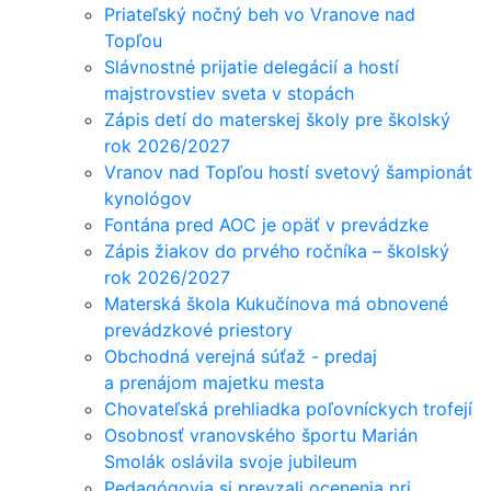
Priateľský nočný beh vo Vranove nad
Topľou
Slávnostné prijatie delegácií a hostí
majstrovstiev sveta v stopách
Zápis detí do materskej školy pre školský
rok 2026/2027
Vranov nad Topľou hostí svetový šampionát
kynológov
Fontána pred AOC je opäť v prevádzke
Zápis žiakov do prvého ročníka – školský
rok 2026/2027
Materská škola Kukučínova má obnovené
prevádzkové priestory
Obchodná verejná súťaž - predaj
a prenájom majetku mesta
Chovateľská prehliadka poľovníckych trofejí
Osobnosť vranovského športu Marián
Smolák oslávila svoje jubileum
Pedagógovia si prevzali ocenenia pri