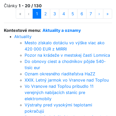
Články
1 - 20 / 130
«
prvá strana
‹
predošlá strana
strana
1
(aktuálna)
strana
2
strana
3
strana
4
strana
5
strana
6
strana
7
ďalšia st
›
posl
»
Kontextové menu:
Aktuality a oznamy
Aktuality
Mesto získalo dotáciu vo výške viac ako
420 000 EUR z MIRRI
Pozor na krádeže v mestskej časti Lomnica
Do obnovy ciest a chodníkov pôjde 540-
tisíc eur
Oznam okresného riaditeľstva HaZZ
XXIX. Letný jarmok vo Vranove nad Topľou
Vo Vranove nad Topľou pribudlo 11
verejných nabíjacích staníc pre
elektromobily
Výstrahy pred vysokými teplotami
pokračujú