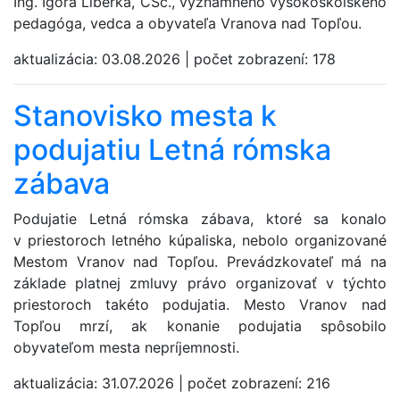
Ing. Igora Liberka, CSc., významného vysokoškolského
pedagóga, vedca a obyvateľa Vranova nad Topľou.
aktualizácia:
03.08.2026
|
počet zobrazení:
178
Stanovisko mesta k
podujatiu Letná rómska
zábava
Podujatie Letná rómska zábava, ktoré sa konalo
v priestoroch letného kúpaliska, nebolo organizované
Mestom Vranov nad Topľou. Prevádzkovateľ má na
základe platnej zmluvy právo organizovať v týchto
priestoroch takéto podujatia. Mesto Vranov nad
Topľou mrzí, ak konanie podujatia spôsobilo
obyvateľom mesta nepríjemnosti.
aktualizácia:
31.07.2026
|
počet zobrazení:
216