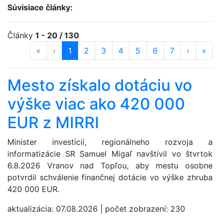
Súvisiace články:
Články
1 - 20 / 130
«
prvá strana
‹
predošlá strana
strana
1
(aktuálna)
strana
2
strana
3
strana
4
strana
5
strana
6
strana
7
ďalšia st
›
posl
»
Mesto získalo dotáciu vo
výške viac ako 420 000
EUR z MIRRI
Minister investícií, regionálneho rozvoja a
informatizácie SR Samuel Migaľ navštívil vo štvrtok
6.8.2026 Vranov nad Topľou, aby mestu osobne
potvrdil schválenie finančnej dotácie vo výške zhruba
420 000 EUR.
aktualizácia:
07.08.2026
|
počet zobrazení:
230