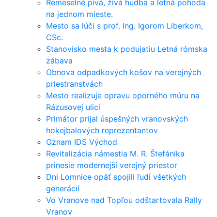
Remeselné pivá, živá hudba a letná pohoda
na jednom mieste.
Mesto sa lúči s prof. Ing. Igorom Liberkom,
CSc.
Stanovisko mesta k podujatiu Letná rómska
zábava
Obnova odpadkových košov na verejných
priestranstvách
Mesto realizuje opravu oporného múru na
Rázusovej ulici
Primátor prijal úspešných vranovských
hokejbalových reprezentantov
Oznam IDS Východ
Revitalizácia námestia M. R. Štefánika
prinesie modernejší verejný priestor
Dni Lomnice opäť spojili ľudí všetkých
generácií
Vo Vranove nad Topľou odštartovala Rally
Vranov